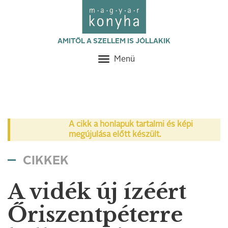
AMITŐL A SZELLEM IS JÓLLAKIK
Menü
Toggle
navigation
A cikk a honlapuk tartalmi és képi
megújulása előtt készült.
CIKKEK
A vidék új ízéért
Őriszentpéterre