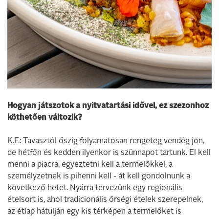
Hogyan játszotok a nyitvatartási idővel, ez szezonhoz
köthetően változik?
K.F.: Tavasztól őszig folyamatosan rengeteg vendég jön,
de hétfőn és kedden ilyenkor is szünnapot tartunk. El kell
menni a piacra, egyeztetni kell a termelőkkel, a
személyzetnek is pihenni kell - át kell gondolnunk a
következő hetet. Nyárra tervezünk egy regionális
ételsort is, ahol tradicionális őrségi ételek szerepelnek,
az étlap hátulján egy kis térképen a termelőket is