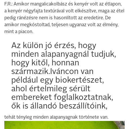
F.R.: Amikor mangalicakolbász és kenyér volt az étlapon,
a kenyér négyfajta textúrával volt elkészítve, maga az étel
pedig ránézésre nem is hasonlított az eredetire. De
amikor megkóstoltad, teljesen ugyanaz volt az élmény,
mint a piacon.
Az külön jó érzés, hogy
minden alapanyagnál tudjuk,
hogy kitől, honnan
származik.Iváncon van
például egy biokertészet,
ahol értelmileg sérült
embereket foglalkoztatnak,
ők is állandó beszállítóink,
tehát tényleg minden alapanyagnak története van.