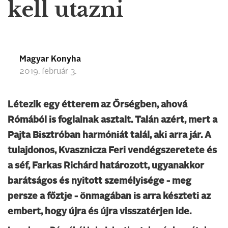
kell utazni
Magyar Konyha
2019. február 3.
Létezik egy étterem az Őrségben, ahová
Rómából is foglalnak asztalt. Talán azért, mert a
Pajta Bisztróban harmóniát talál, aki arra jár. A
tulajdonos, Kvasznicza Feri vendégszeretete és
a séf, Farkas Richárd határozott, ugyanakkor
barátságos és nyitott személyisége - meg
persze a főztje - önmagában is arra készteti az
embert, hogy újra és újra visszatérjen ide.