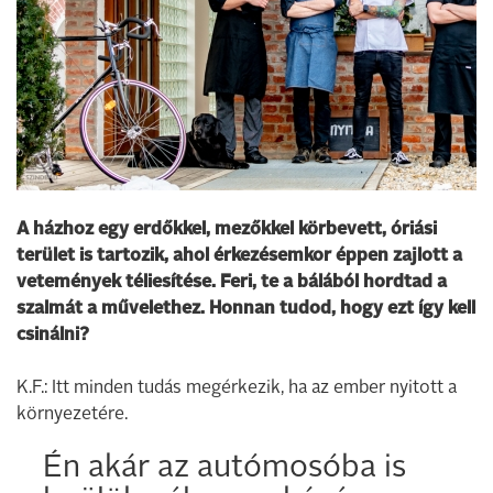
A házhoz egy erdőkkel, mezőkkel körbevett, óriási
terület is tartozik, ahol érkezésemkor éppen zajlott a
vetemények téliesítése. Feri, te a bálából hordtad a
szalmát a művelethez. Honnan tudod, hogy ezt így kell
csinálni?
K.F.: Itt minden tudás megérkezik, ha az ember nyitott a
környezetére.
Én akár az autómosóba is