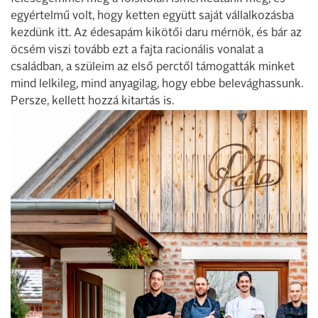
egyértelmű volt, hogy ketten együtt saját vállalkozásba
kezdünk itt. Az édesapám kikötői daru mérnök, és bár az
öcsém viszi tovább ezt a fajta racionális vonalat a
családban, a szüleim az első perctől támogatták minket
mind lelkileg, mind anyagilag, hogy ebbe belevághassunk.
Persze, kellett hozzá kitartás is.