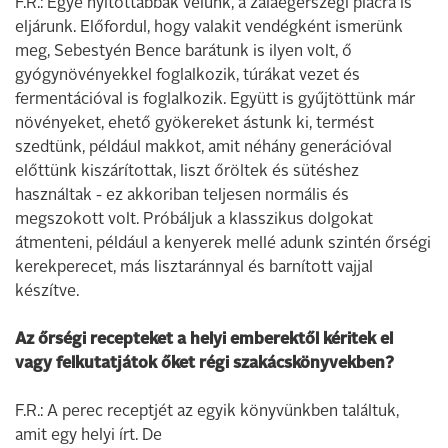
F.R.: Egye nyitottabbak velünk, a zalaegerszegi piacra is
eljárunk. Előfordul, hogy valakit vendégként ismerünk
meg, Sebestyén Bence barátunk is ilyen volt, ő
gyógynövényekkel foglalkozik, túrákat vezet és
fermentációval is foglalkozik. Együtt is gyűjtöttünk már
növényeket, ehető gyökereket ástunk ki, termést
szedtünk, például makkot, amit néhány generációval
előttünk kiszárítottak, liszt őröltek és sütéshez
használtak - ez akkoriban teljesen normális és
megszokott volt. Próbáljuk a klasszikus dolgokat
átmenteni, például a kenyerek mellé adunk szintén őrségi
kerekperecet, más lisztaránnyal és barnított vajjal
készítve.
Az őrségi recepteket a helyi emberektől kéritek el
vagy felkutatjátok őket régi szakácskönyvekben?
F.R.: A perec receptjét az egyik könyvünkben találtuk,
amit egy helyi írt. De