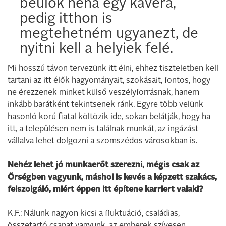
beülök néha egy kávéra,
pedig itthon is
megtehetném ugyanezt, de
nyitni kell a helyiek felé.
Mi hosszú távon tervezünk itt élni, ehhez tiszteletben kell
tartani az itt élők hagyományait, szokásait, fontos, hogy
ne érezzenek minket külső veszélyforrásnak, hanem
inkább barátként tekintsenek ránk. Egyre több velünk
hasonló korú fiatal költözik ide, sokan belátják, hogy ha
itt, a településen nem is találnak munkát, az ingázást
vállalva lehet dolgozni a szomszédos városokban is.
Nehéz lehet jó munkaerőt szerezni, mégis csak az
Őrségben vagyunk, máshol is kevés a képzett szakács,
felszolgáló, miért éppen itt építene karriert valaki?
K.F.: Nálunk nagyon kicsi a fluktuáció, családias,