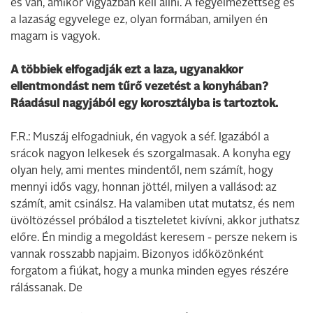
és van, amikor vigyázban kell állni. A fegyelmezettség és
a lazaság egyvelege ez, olyan formában, amilyen én
magam is vagyok.
A többiek elfogadják ezt a laza, ugyanakkor
ellentmondást nem tűrő vezetést a konyhában?
Ráadásul nagyjából egy korosztályba is tartoztok.
F.R.: Muszáj elfogadniuk, én vagyok a séf. Igazából a
srácok nagyon lelkesek és szorgalmasak. A konyha egy
olyan hely, ami mentes mindentől, nem számít, hogy
mennyi idős vagy, honnan jöttél, milyen a vallásod: az
számít, amit csinálsz. Ha valamiben utat mutatsz, és nem
üvöltözéssel próbálod a tiszteletet kivívni, akkor juthatsz
előre. Én mindig a megoldást keresem - persze nekem is
vannak rosszabb napjaim. Bizonyos időközönként
forgatom a fiúkat, hogy a munka minden egyes részére
rálássanak. De