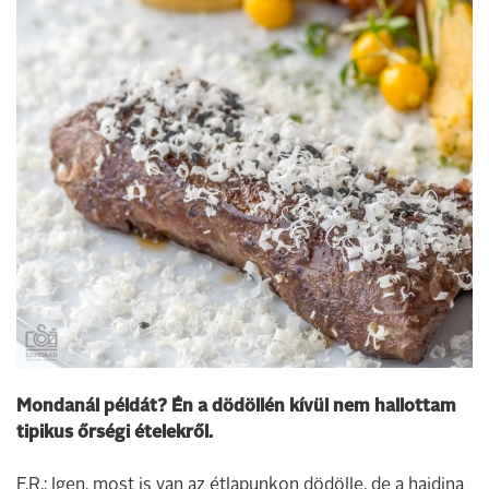
Mondanál példát? Én a dödöllén kívül nem hallottam
tipikus őrségi ételekről.
F.R.: Igen, most is van az étlapunkon dödölle, de a hajdina