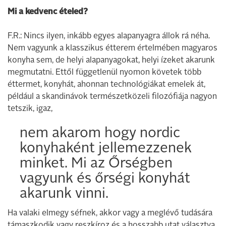
Mi a kedvenc ételed?
F.R.: Nincs ilyen, inkább egyes alapanyagra állok rá néha.
Nem vagyunk a klasszikus étterem értelmében magyaros
konyha sem, de helyi alapanyagokat, helyi ízeket akarunk
megmutatni. Ettől függetlenül nyomon követek több
éttermet, konyhát, ahonnan technológiákat emelek át,
például a skandinávok természetközeli filozófiája nagyon
tetszik, igaz,
nem akarom hogy nordic
konyhaként jellemezzenek
minket. Mi az Őrségben
vagyunk és őrségi konyhát
akarunk vinni.
Ha valaki elmegy séfnek, akkor vagy a meglévő tudására
támaszkodik vagy reszkíroz és a hosszabb utat választva