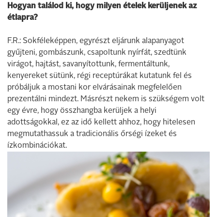
Hogyan találod ki, hogy milyen ételek kerüljenek az
étlapra?
F.R.: Sokféleképpen, egyrészt eljárunk alapanyagot
gyűjteni, gombászunk, csapoltunk nyírfát, szedtünk
virágot, hajtást, savanyítottunk, fermentáltunk,
kenyereket sütünk, régi receptúrákat kutatunk fel és
próbáljuk a mostani kor elvárásainak megfelelően
prezentálni mindezt. Másrészt nekem is szükségem volt
egy évre, hogy összhangba kerüljek a helyi
adottságokkal, ez az idő kellett ahhoz, hogy hitelesen
megmutathassuk a tradicionális őrségi ízeket és
ízkombinációkat.