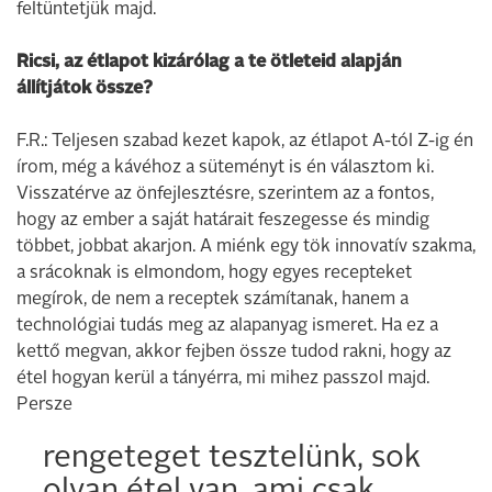
feltüntetjük majd.
Ricsi, az étlapot kizárólag a te ötleteid alapján
állítjátok össze?
F.R.: Teljesen szabad kezet kapok, az étlapot A-tól Z-ig én
írom, még a kávéhoz a süteményt is én választom ki.
Visszatérve az önfejlesztésre, szerintem az a fontos,
hogy az ember a saját határait feszegesse és mindig
többet, jobbat akarjon. A miénk egy tök innovatív szakma,
a srácoknak is elmondom, hogy egyes recepteket
megírok, de nem a receptek számítanak, hanem a
technológiai tudás meg az alapanyag ismeret. Ha ez a
kettő megvan, akkor fejben össze tudod rakni, hogy az
étel hogyan kerül a tányérra, mi mihez passzol majd.
Persze
rengeteget tesztelünk, sok