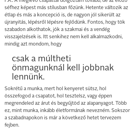
F.R.: A meglévő csapattal dolgoztam tovább, de az előző
séfhez képest más stílusban főzünk. Hetente változik az
étlap és más a koncepció is, de nagyon jól sikerült az
újranyitás, lépésről lépésre fejlődünk. Fontos, hogy tök
szabadon alkothatok, jók a szakmai és a vendég
visszajelzések is. Itt senkihez nem kell alkalmazkodni,
mindig azt mondom, hogy
csak a múltheti
önmagunknál kell jobbnak
lennünk.
Sokrétű a munka, mert hol kenyeret sütsz, hol
összefogod a csapatot, hol tesztelsz, vagy éppen
megrendeled az árut és begyűjtöd az alapanyagot. Több
ez, mint munka, inkább életformának nevezném. Sokszor
a szabadnapokon is már a következő hetet tervezem
fejben.