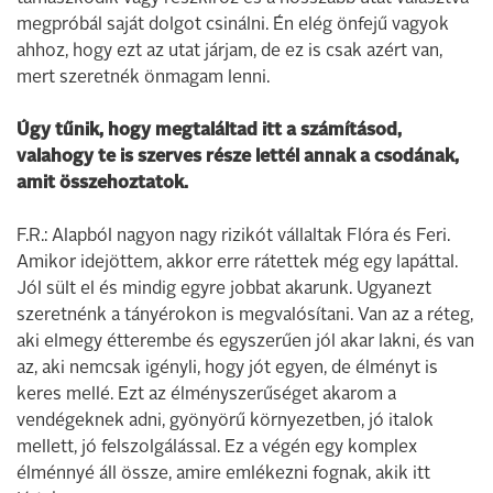
megpróbál saját dolgot csinálni. Én elég önfejű vagyok
ahhoz, hogy ezt az utat járjam, de ez is csak azért van,
mert szeretnék önmagam lenni.
Úgy tűnik, hogy megtaláltad itt a számításod,
valahogy te is szerves része lettél annak a csodának,
amit összehoztatok.
F.R.: Alapból nagyon nagy rizikót vállaltak Flóra és Feri.
Amikor idejöttem, akkor erre rátettek még egy lapáttal.
Jól sült el és mindig egyre jobbat akarunk. Ugyanezt
szeretnénk a tányérokon is megvalósítani. Van az a réteg,
aki elmegy étterembe és egyszerűen jól akar lakni, és van
az, aki nemcsak igényli, hogy jót egyen, de élményt is
keres mellé. Ezt az élményszerűséget akarom a
vendégeknek adni, gyönyörű környezetben, jó italok
mellett, jó felszolgálással. Ez a végén egy komplex
élménnyé áll össze, amire emlékezni fognak, akik itt