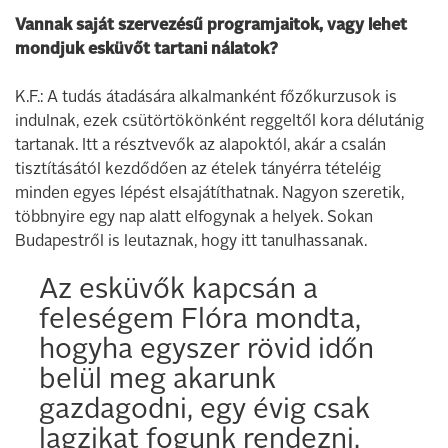
Vannak saját szervezésű programjaitok, vagy lehet
mondjuk esküvőt tartani nálatok?
K.F.: A tudás átadására alkalmanként főzőkurzusok is
indulnak, ezek csütörtökönként reggeltől kora délutánig
tartanak. Itt a résztvevők az alapoktól, akár a csalán
tisztításától kezdődően az ételek tányérra tételéig
minden egyes lépést elsajátíthatnak. Nagyon szeretik,
többnyire egy nap alatt elfogynak a helyek. Sokan
Budapestről is leutaznak, hogy itt tanulhassanak.
Az esküvők kapcsán a
feleségem Flóra mondta,
hogyha egyszer rövid időn
belül meg akarunk
gazdagodni, egy évig csak
lagzikat fogunk rendezni.