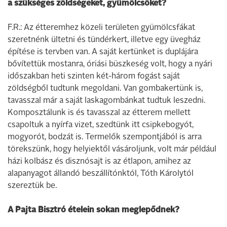
a szükséges zöldségeket, gyümölcsöket?
F.R.: Az étteremhez közeli területen gyümölcsfákat
szeretnénk ültetni és tündérkert, illetve egy üvegház
építése is tervben van. A saját kertünket is duplájára
bővítettük mostanra, óriási büszkeség volt, hogy a nyári
időszakban heti szinten két-három fogást saját
zöldségből tudtunk megoldani. Van gombakertünk is,
tavasszal már a saját laskagombánkat tudtuk leszedni.
Komposztálunk is és tavasszal az étterem mellett
csapoltuk a nyírfa vizet, szedtünk itt csipkebogyót,
mogyorót, bodzát is. Termelők szempontjából is arra
törekszünk, hogy helyiektől vásároljunk, volt már például
házi kolbász és disznósajt is az étlapon, amihez az
alapanyagot állandó beszállítónktól, Tóth Károlytól
szereztük be.
A Pajta Bisztró ételein sokan meglepődnek?