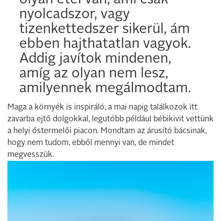
olyan étel van, ami csak
nyolcadszor, vagy
tizenkettedszer sikerül, ám
ebben hajthatatlan vagyok.
Addig javítok mindenen,
amíg az olyan nem lesz,
amilyennek megálmodtam.
Maga a környék is inspiráló, a mai napig találkozok itt
zavarba ejtő dolgokkal, legutóbb például bébikivit vettünk
a helyi őstermelői piacon. Mondtam az árusító bácsinak,
hogy nem tudom, ebből mennyi van, de mindet
megvesszük.