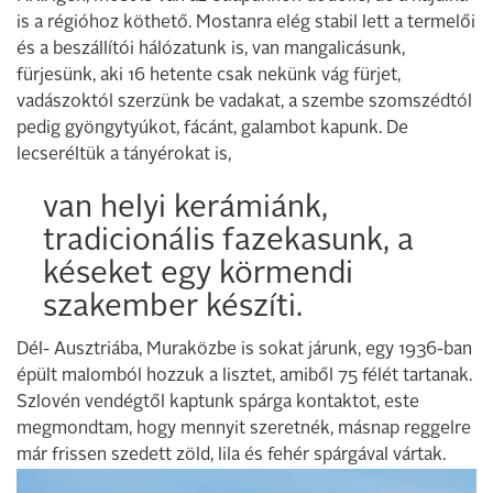
is a régióhoz köthető. Mostanra elég stabil lett a termelői
és a beszállítói hálózatunk is, van mangalicásunk,
fürjesünk, aki 16 hetente csak nekünk vág fürjet,
vadászoktól szerzünk be vadakat, a szembe szomszédtól
pedig gyöngytyúkot, fácánt, galambot kapunk. De
lecseréltük a tányérokat is,
van helyi kerámiánk,
tradicionális fazekasunk, a
késeket egy körmendi
szakember készíti.
Dél- Ausztriába, Muraközbe is sokat járunk, egy 1936-ban
épült malomból hozzuk a lisztet, amiből 75 félét tartanak.
Szlovén vendégtől kaptunk spárga kontaktot, este
megmondtam, hogy mennyit szeretnék, másnap reggelre
már frissen szedett zöld, lila és fehér spárgával vártak.