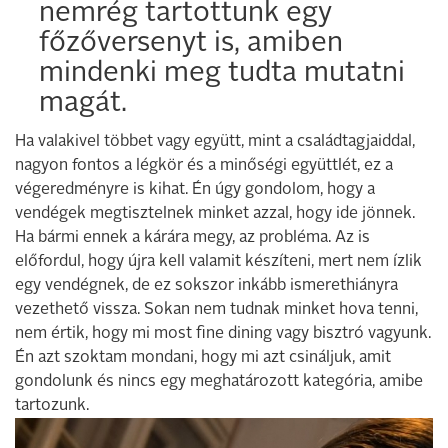
nemrég tartottunk egy
főzőversenyt is, amiben
mindenki meg tudta mutatni
magát.
Ha valakivel többet vagy együtt, mint a családtagjaiddal,
nagyon fontos a légkör és a minőségi együttlét, ez a
végeredményre is kihat. Én úgy gondolom, hogy a
vendégek megtisztelnek minket azzal, hogy ide jönnek.
Ha bármi ennek a kárára megy, az probléma. Az is
előfordul, hogy újra kell valamit készíteni, mert nem ízlik
egy vendégnek, de ez sokszor inkább ismerethiányra
vezethető vissza. Sokan nem tudnak minket hova tenni,
nem értik, hogy mi most fine dining vagy bisztró vagyunk.
Én azt szoktam mondani, hogy mi azt csináljuk, amit
gondolunk és nincs egy meghatározott kategória, amibe
tartozunk.