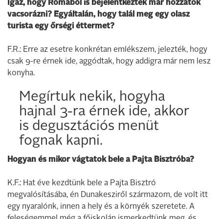
Igaz, hogy Rómából is bejelentkeztek már hozzátok
vacsorázni? Egyáltalán, hogy talál meg egy olasz
turista egy őrségi éttermet?
F.R.: Erre az esetre konkrétan emlékszem, jelezték, hogy
csak 9-re érnek ide, aggódtak, hogy addigra már nem lesz
konyha.
Megírtuk nekik, hogyha
hajnal 3-ra érnek ide, akkor
is degusztációs menüt
fognak kapni.
Hogyan és mikor vágtatok bele a Pajta Bisztróba?
K.F.: Hat éve kezdtünk bele a Pajta Bisztró
megvalósításába, én Dunakesziről származom, de volt itt
egy nyaralónk, innen a hely és a környék szeretete. A
feleségemmel még a főiskolán ismerkedtünk meg, és