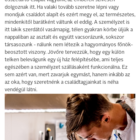
összetartó csapat vagyunk, az emberek szívesen
dolgoznak itt. Ha valaki tovább szeretne lépni vagy
mondjuk családot alapít és ezért megy el, az természetes,
mindenkitől barátként váltunk el eddig. A személyzet is
itt lakik szerdától vasárnapig, télen gyakran körbe üljük a
nappaliban az asztalt és együtt vacsorázunk, sokszor
társasozunk - nálunk nem létezik a hagyományos főnök-
beosztott viszony. Jövőre tervezzük, hogy egy külön
telken belevágunk egy új ház felépítésébe, ami teljes
egészében a személyzet szállásaként funkcionálna. Ez
sem azért van, mert zavarjuk egymást, hanem inkább az
az oka, hogy szeretnénk a családtagjainkat is néha
vendégül látni.