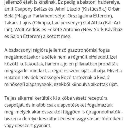
jellemző ételt is kínálnak. Ez pedig a balatoni halderelye,
amit Csapody Balázs és Jahni László (Kistücsök,) Orbán
Béla (Magyar Parlament séfje, Országalma Étterem),
Takács Lajos (Olimpia, Lacipecsenye) Gál Attila (Káli Art
Inn), Wolf András és Fekete Antonio (New York Kávéház
és Salon Étterem) alkotott meg.
A badacsonyi régióra jellemző gasztronómiai fogás
megálmodásakor a séfek nem a régmúlt elfeledett ízei
között kutakodtak, hanem a jelen pillanatban próbálták
megragadni mindazt, a régió esszenciáját adhatja. Mivel a
Balaton-felvidék erősségei közé tartoznak a kiváló
minőségű alapanyagok, ezekből kiindulva alkottak újat.
Teljes sikerrel kerülték ki a kőbe vésett receptúra
csapdáját, és inkább csak alapvetéseket fogalmaztak
meg, melyek akár évszaktól függően is újragondolhatók -
hiszen a derelye készülhet édesen vagy sósan, főételként
vagy desszert gyanánt.