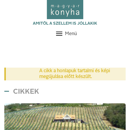
AMITŐL A SZELLEM IS JÓLLAKIK
Menü
Toggle
navigation
A cikk a honlapuk tartalmi és képi
megújulása előtt készült.
CIKKEK