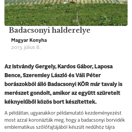
Badacsonyi halderelye
Magyar Konyha
2013. július 8.
Az Istvándy Gergely, Kardos Gábor, Laposa
Bence, Szeremley László és Váli Péter
borászokból álló Badacsonyi KÖR már tavaly is
merészet gondolt, amikor az együtt szüretelt
kéknyelűből közös bort készítettek.
A példátlan, ugyanakkor példamutató kezdeményezést
most azzal koronázták meg, hogy a badacsonyi borvidék
emblematikus szőlőfajtájából készült nedűhöz tájra