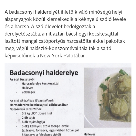
A badacsonyi halderelyét ihlető kiváló minőségű helyi
alapanyagok közül kiemelkedik a kéknyelű szőlő levele
és a harcsa. A szőlőlevelet bedolgozták a
derelyetésztába, amit aztán bácshegyi kecskesajttal
lazított mangalicatöpörtyűs harcsatöltelékkel pakoltak
meg, végül halászlé-konszoméval tálaltak a sajtó
képviselőinek a New York Palotában.