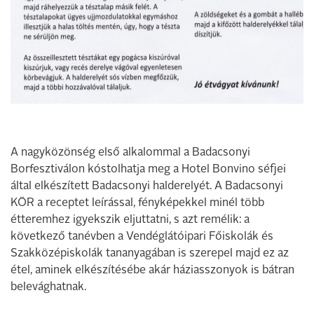
A nagyközönség első alkalommal a Badacsonyi
Borfesztiválon kóstolhatja meg a Hotel Bonvino séfjei
által elkészített Badacsonyi halderelyét. A Badacsonyi
KÖR a receptet leírással, fényképekkel minél több
étteremhez igyekszik eljuttatni, s azt remélik: a
következő tanévben a Vendéglátóipari Főiskolák és
Szakközépiskolák tananyagában is szerepel majd ez az
étel, aminek elkészítésébe akár háziasszonyok is bátran
belevághatnak.