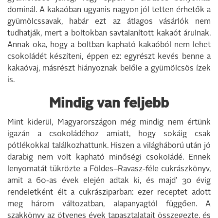
dominál. A kakaóban ugyanis nagyon jól tetten érhetők a
gyümölcssavak, habár ezt az átlagos vásárlók nem
tudhatják, mert a boltokban savtalanított kakaót árulnak.
Annak oka, hogy a boltban kapható kakaóból nem lehet
csokoládét készíteni, éppen ez: egyrészt kevés benne a
kakaóvaj, másrészt hiányoznak belőle a gyümölcsös ízek
is.
Mindig van feljebb
Mint kiderül, Magyarországon még mindig nem értünk
igazán a csokoládéhoz amiatt, hogy sokáig csak
pótlékokkal találkozhattunk. Hiszen a világháború után jó
darabig nem volt kapható minőségi csokoládé. Ennek
lenyomatát tükrözte a Földes–Ravasz-féle cukrászkönyv,
amit a 60-as évek elején adtak ki, és majd’ 30 évig
rendeletként élt a cukrásziparban: ezer receptet adott
meg három változatban, alapanyagtól függően. A
szakkönyv az ötvenes évek tapasztalatait összegezte, és