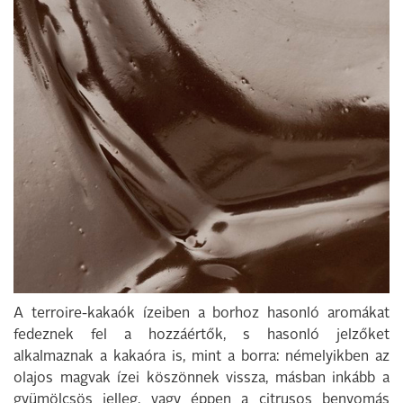
A terroire-kakaók ízeiben a borhoz hasonló aromákat
fedeznek fel a hozzáértők, s hasonló jelzőket
alkalmaznak a kakaóra is, mint a borra: némelyikben az
olajos magvak ízei köszönnek vissza, másban inkább a
gyümölcsös jelleg, vagy éppen a citrusos benyomás