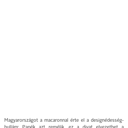
Magyarországot a macaronnal érte el a designédesség-
hullám: Papék azt remélik, ez a divat elvezethet a