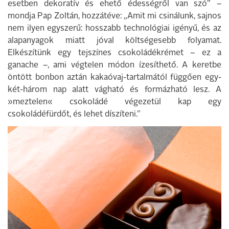
esetben dekoratív és ehető édességről van szó” –
mondja Pap Zoltán, hozzátéve: „Amit mi csinálunk, sajnos
nem ilyen egyszerű: hosszabb technológiai igényű, és az
alapanyagok miatt jóval költségesebb folyamat.
Elkészítünk egy tejszínes csokoládékrémet – ez a
ganache –, ami végtelen módon ízesíthető. A keretbe
öntött bonbon aztán kakaóvaj-tartalmától függően egy-
két-három nap alatt vágható és formázható lesz. A
»meztelen« csokoládé végezetül kap egy
csokoládéfürdőt, és lehet díszíteni.”