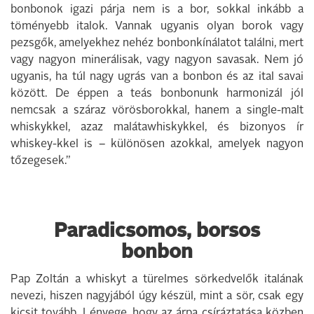
bonbonok igazi párja nem is a bor, sokkal inkább a
töményebb italok. Vannak ugyanis olyan borok vagy
pezsgők, amelyekhez nehéz bonbonkínálatot találni, mert
vagy nagyon minerálisak, vagy nagyon savasak. Nem jó
ugyanis, ha túl nagy ugrás van a bonbon és az ital savai
között. De éppen a teás bonbonunk harmonizál jól
nemcsak a száraz vörösborokkal, hanem a single-malt
whiskykkel, azaz malátawhiskykkel, és bizonyos ír
whiskey-kkel is – különösen azokkal, amelyek nagyon
tőzegesek.”
Paradicsomos, borsos
bonbon
Pap Zoltán a whiskyt a türelmes sörkedvelők italának
nevezi, hiszen nagyjából úgy készül, mint a sör, csak egy
kicsit tovább. Lényege, hogy az árpa csíráztatása közben