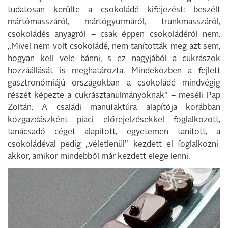
tudatosan kerülte a csokoládé kifejezést: beszélt
mártómasszáról, mártógyurmáról, trunkmasszáról,
csokoládés anyagról – csak éppen csokoládéról nem.
„Mivel nem volt csokoládé, nem tanították meg azt sem,
hogyan kell vele bánni, s ez nagyjából a cukrászok
hozzáállását is meghatározta. Mindeközben a fejlett
gasztronómiájú országokban a csokoládé mindvégig
részét képezte a cukrásztanulmányoknak” – meséli Pap
Zoltán. A családi manufaktúra alapítója korábban
közgazdászként piaci előrejelzésekkel foglalkozott,
tanácsadó céget alapított, egyetemen tanított, a
csokoládéval pedig „véletlenül” kezdett el foglalkozni
akkor, amikor mindebből már kezdett elege lenni.