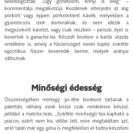
beledolgoztak: „Úgy gondolom, ennyi is elég” –
kommentálja megalkotója. Kezdenek elterjedni az alig
pörkölt vagy éppen pörköletlent kávék, melyekben a
gyümölcsös ízek dominálnak, és nem idézik a
megszokott kávéízt, vagy csak részben – persze, ilyet is
kevertek a ganache-ba. Készült bonbon a karibi utazás
emlékére is, amely a fűszersziget nevet kapta: sokféle
egzotikus fűszer keveredik benne, melyek arányai
változnak.
Minőségi édesség
Összességében mintegy 30-féle bonbont tartanak a
palettán, néhány ezek közül csak rendelésre készül,
például a matcha teás. „Sokféle minőségű tea kapható a
piacon, ezért nem kis időbe telt, mire megtaláltam azt,
amit talán már egy gésa is megfelelően el tudna készíteni