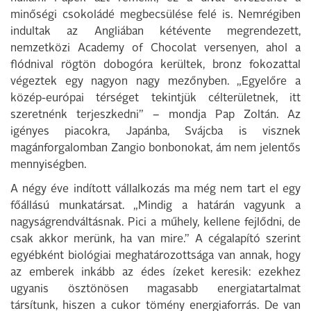
minőségi csokoládé megbecsülése felé is. Nemrégiben
indultak az Angliában kétévente megrendezett,
nemzetközi Academy of Chocolat versenyen, ahol a
flódnival rögtön dobogóra kerültek, bronz fokozattal
végeztek egy nagyon nagy mezőnyben. „Egyelőre a
közép-európai térséget tekintjük célterületnek, itt
szeretnénk terjeszkedni” – mondja Pap Zoltán. Az
igényes piacokra, Japánba, Svájcba is visznek
magánforgalomban Zangio bonbonokat, ám nem jelentős
mennyiségben.
A négy éve indított vállalkozás ma még nem tart el egy
főállású munkatársat. „Mindig a határán vagyunk a
nagyságrendváltásnak. Pici a műhely, kellene fejlődni, de
csak akkor merünk, ha van mire.” A cégalapító szerint
egyébként biológiai meghatározottsága van annak, hogy
az emberek inkább az édes ízeket keresik: ezekhez
ugyanis ösztönösen magasabb energiatartalmat
társítunk, hiszen a cukor tömény energiaforrás. De van