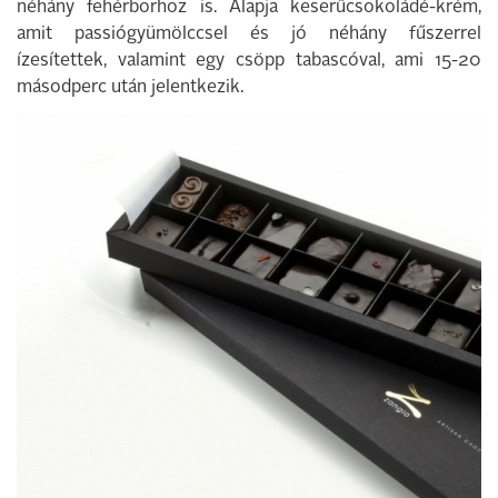
néhány fehérborhoz is. Alapja keserűcsokoládé-krém,
amit passiógyümölccsel és jó néhány fűszerrel
ízesítettek, valamint egy csöpp tabascóval, ami 15-20
másodperc után jelentkezik.