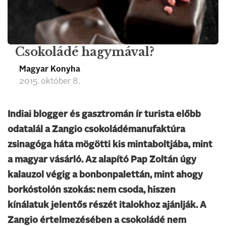
Csokoládé hagymával?
Magyar Konyha
2015. október 8.
Indiai blogger és gasztromán ír turista előbb
odatalál a Zangio csokoládémanufaktúra
zsinagóga háta mögötti kis mintaboltjába, mint
a magyar vásárló. Az alapító Pap Zoltán úgy
kalauzol végig a bonbonpalettán, mint ahogy
borkóstolón szokás: nem csoda, hiszen
kínálatuk jelentős részét italokhoz ajánlják. A
Zangio értelmezésében a csokoládé nem