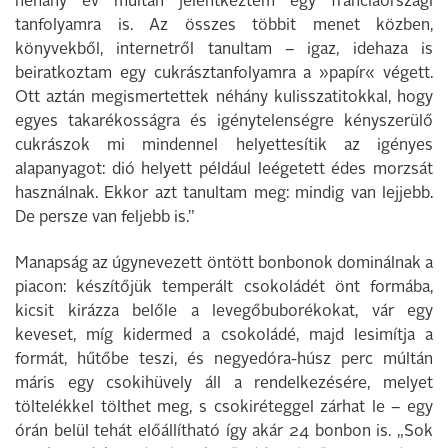
néhány év múltán jelentkeztem egy franciaországi
tanfolyamra is. Az összes többit menet közben,
könyvekből, internetről tanultam – igaz, idehaza is
beiratkoztam egy cukrásztanfolyamra a »papír« végett.
Ott aztán megismertettek néhány kulisszatitokkal, hogy
egyes takarékosságra és igénytelenségre kényszerülő
cukrászok mi mindennel helyettesítik az igényes
alapanyagot: dió helyett például leégetett édes morzsát
használnak. Ekkor azt tanultam meg: mindig van lejjebb.
De persze van feljebb is.”
Manapság az úgynevezett öntött bonbonok dominálnak a
piacon: készítőjük temperált csokoládét önt formába,
kicsit kirázza belőle a levegőbuborékokat, vár egy
keveset, míg kidermed a csokoládé, majd lesimítja a
formát, hűtőbe teszi, és negyedóra-húsz perc múltán
máris egy csokihüvely áll a rendelkezésére, melyet
töltelékkel tölthet meg, s csokiréteggel zárhat le – egy
órán belül tehát előállítható így akár 24 bonbon is. „Sok