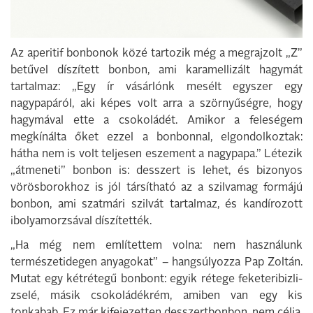
Az aperitif bonbonok közé tartozik még a megrajzolt „Z”
betűvel díszített bonbon, ami karamellizált hagymát
tartalmaz: „Egy ír vásárlónk mesélt egyszer egy
nagypapáról, aki képes volt arra a szörnyűségre, hogy
hagymával ette a csokoládét. Amikor a feleségem
megkínálta őket ezzel a bonbonnal, elgondolkoztak:
hátha nem is volt teljesen eszement a nagypapa.” Létezik
„átmeneti” bonbon is: desszert is lehet, és bizonyos
vörösborokhoz is jól társítható az a szilvamag formájú
bonbon, ami szatmári szilvát tartalmaz, és kandírozott
ibolyamorzsával díszítették.
„Ha még nem említettem volna: nem használunk
természetidegen anyagokat” – hangsúlyozza Pap Zoltán.
Mutat egy kétrétegű bonbont: egyik rétege feketeribizli-
zselé, másik csokoládékrém, amiben van egy kis