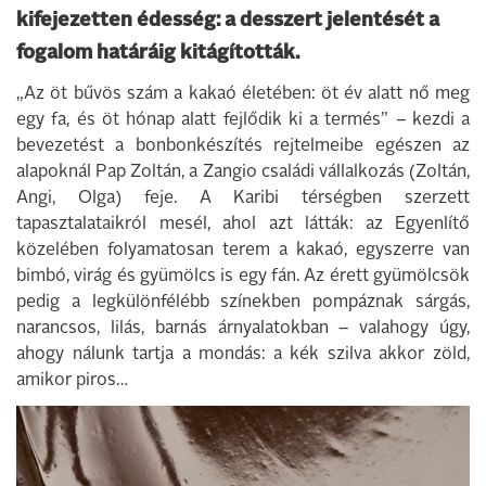
kifejezetten édesség: a desszert jelentését a
fogalom határáig kitágították.
„Az öt bűvös szám a kakaó életében: öt év alatt nő meg
egy fa, és öt hónap alatt fejlődik ki a termés” – kezdi a
bevezetést a bonbonkészítés rejtelmeibe egészen az
alapoknál Pap Zoltán, a Zangio családi vállalkozás (Zoltán,
Angi, Olga) feje. A Karibi térségben szerzett
tapasztalataikról mesél, ahol azt látták: az Egyenlítő
közelében folyamatosan terem a kakaó, egyszerre van
bimbó, virág és gyümölcs is egy fán. Az érett gyümölcsök
pedig a legkülönfélébb színekben pompáznak sárgás,
narancsos, lilás, barnás árnyalatokban – valahogy úgy,
ahogy nálunk tartja a mondás: a kék szilva akkor zöld,
amikor piros…