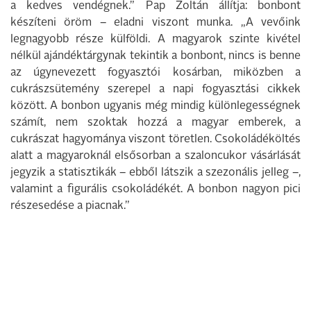
a kedves vendégnek.” Pap Zoltán állítja: bonbont
készíteni öröm – eladni viszont munka. „A vevőink
legnagyobb része külföldi. A magyarok szinte kivétel
nélkül ajándéktárgynak tekintik a bonbont, nincs is benne
az úgynevezett fogyasztói kosárban, miközben a
cukrászsütemény szerepel a napi fogyasztási cikkek
között. A bonbon ugyanis még mindig különlegességnek
számít, nem szoktak hozzá a magyar emberek, a
cukrászat hagyománya viszont töretlen. Csokoládéköltés
alatt a magyaroknál elsősorban a szaloncukor vásárlását
jegyzik a statisztikák – ebből látszik a szezonális jelleg –,
valamint a figurális csokoládékét. A bonbon nagyon pici
részesedése a piacnak.”