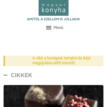
AMITŐL A SZELLEM IS JÓLLAKIK
Menü
Toggle
navigation
A cikk a honlapuk tartalmi és képi
megújulása előtt készült.
CIKKEK