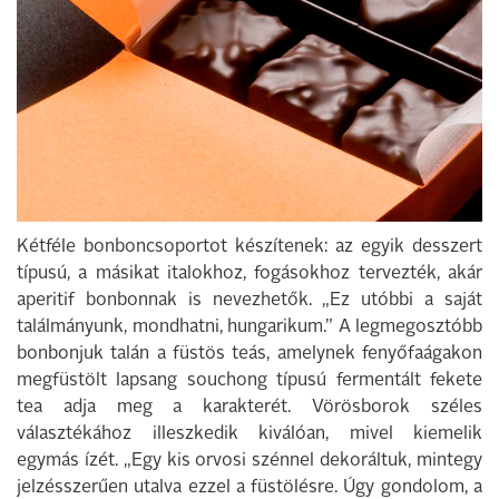
Kétféle bonboncsoportot készítenek: az egyik desszert
típusú, a másikat italokhoz, fogásokhoz tervezték, akár
aperitif bonbonnak is nevezhetők. „Ez utóbbi a saját
találmányunk, mondhatni, hungarikum.” A legmegosztóbb
bonbonjuk talán a füstös teás, amelynek fenyőfaágakon
megfüstölt lapsang souchong típusú fermentált fekete
tea adja meg a karakterét. Vörösborok széles
választékához illeszkedik kiválóan, mivel kiemelik
egymás ízét. „Egy kis orvosi szénnel dekoráltuk, mintegy
jelzésszerűen utalva ezzel a füstölésre. Úgy gondolom, a