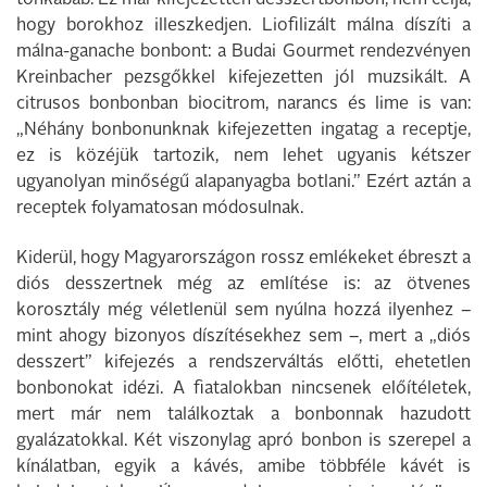
tonkabab. Ez már kifejezetten desszertbonbon, nem célja,
hogy borokhoz illeszkedjen. Liofilizált málna díszíti a
málna-ganache bonbont: a Budai Gourmet rendezvényen
Kreinbacher pezsgőkkel kifejezetten jól muzsikált. A
citrusos bonbonban biocitrom, narancs és lime is van:
„Néhány bonbonunknak kifejezetten ingatag a receptje,
ez is közéjük tartozik, nem lehet ugyanis kétszer
ugyanolyan minőségű alapanyagba botlani.” Ezért aztán a
receptek folyamatosan módosulnak.
Kiderül, hogy Magyarországon rossz emlékeket ébreszt a
diós desszertnek még az említése is: az ötvenes
korosztály még véletlenül sem nyúlna hozzá ilyenhez –
mint ahogy bizonyos díszítésekhez sem –, mert a „diós
desszert” kifejezés a rendszerváltás előtti, ehetetlen
bonbonokat idézi. A fiatalokban nincsenek előítéletek,
mert már nem találkoztak a bonbonnak hazudott
gyalázatokkal. Két viszonylag apró bonbon is szerepel a
kínálatban, egyik a kávés, amibe többféle kávét is