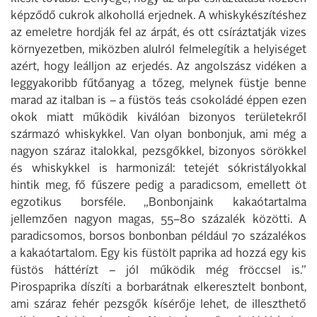
képződő cukrok alkohollá erjednek. A whiskykészítéshez
az emeletre hordják fel az árpát, és ott csíráztatják vizes
környezetben, miközben alulról felmelegítik a helyiséget
azért, hogy leálljon az erjedés. Az angolszász vidéken a
leggyakoribb fűtőanyag a tőzeg, melynek füstje benne
marad az italban is – a füstös teás csokoládé éppen ezen
okok miatt működik kiválóan bizonyos területekről
származó whiskykkel. Van olyan bonbonjuk, ami még a
nagyon száraz italokkal, pezsgőkkel, bizonyos sörökkel
és whiskykkel is harmonizál: tetejét sókristályokkal
hintik meg, fő fűszere pedig a paradicsom, emellett öt
egzotikus borsféle. „Bonbonjaink kakaótartalma
jellemzően nagyon magas, 55–80 százalék közötti. A
paradicsomos, borsos bonbonban például 70 százalékos
a kakaótartalom. Egy kis füstölt paprika ad hozzá egy kis
füstös háttérízt – jól működik még fröccsel is.”
Pirospaprika díszíti a borbarátnak elkeresztelt bonbont,
ami száraz fehér pezsgők kísérője lehet, de illeszthető