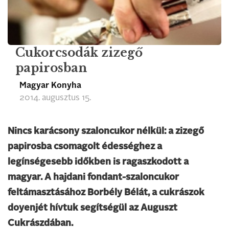
Cukorcsodák zizegő
papirosban
Magyar Konyha
2014. augusztus 15.
Nincs karácsony szaloncukor nélkül: a zizegő
papirosba csomagolt édességhez a
legínségesebb időkben is ragaszkodott a
magyar. A hajdani fondant-szaloncukor
feltámasztásához Borbély Bélát, a cukrászok
doyenjét hívtuk segítségül az Auguszt
Cukrászdában.