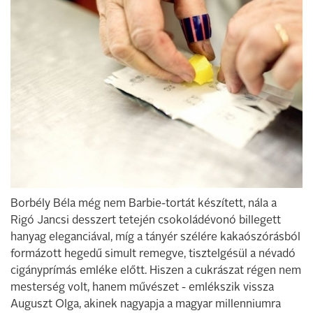
Borbély Béla még nem Barbie-tortát ké­szített, nála a
Rigó Jancsi desszert tetején csokoládévonó billegett
hanyag eleganciával, míg a tányér szélére kakaószórás­ból
formázott hegedű simult remegve, tisztelgésül a névadó
cigányprímás em­léke előtt. Hiszen a cukrászat régen nem
mesterség volt, hanem művészet - emlék­szik vissza
Auguszt Olga, akinek nagyap­ja a magyar millenniumra