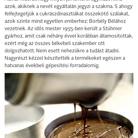
azok, akiknek a nevét egyáltalán jegy­zi a szakma. S ahogy
felfejtegetjük a cuk­rászdinasztiákat összekötő szálakat,
azok szinte mind egyetlen emberhez: Borbély Bélához
vezetnek. Az idős mester 1955-ben került a Stühmer
gyárhoz, amit csak néhány évvel korábban államosítottak,
ezért még az összes békebeli szakember ott
dolgozhatott. Nem esett nehezükre a tudást átadni.
Nagyrészt kézzel készí­tették a termékeket egészen a
hatvanas évekbeli gépesítési forradalomig.