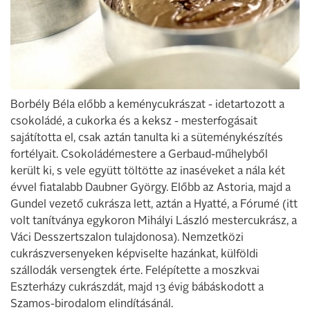
Borbély Béla előbb a keménycukrászat - idetartozott a
csokoládé, a cukorka és a keksz - mesterfogásait
sajátította el, csak aztán tanulta ki a süteménykészítés
for­télyait. Csokoládémestere a Gerbaud-műhelyből
került ki, s vele együtt töltöt­te az inaséveket a nála két
évvel fiatalabb Daubner György. Előbb az Astoria, majd a
Gundel vezető cukrásza lett, aztán a Hyatté, a Fórumé (itt
volt tanítványa egy­koron Mihályi László mestercukrász, a
Váci Desszertszalon tulajdonosa). Nemzetközi
cukrászversenyeken képviselte hazánkat, külföldi
szállodák versengtek érte. Felépí­tette a moszkvai
Eszterházy cukrászdát, majd 13 évig bábáskodott a
Szamos-biro­dalom elindításánál.