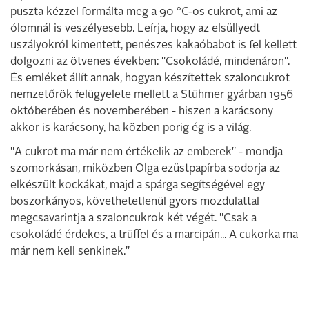
puszta kézzel formálta meg a 90 °C-os cukrot, ami az
ólomnál is veszélyesebb. Leírja, hogy az elsüllyedt
uszályokról ki­mentett, penészes kakaóbabot is fel kel­lett
dolgozni az ötvenes években: "Csoko­ládé, mindenáron".
És emléket állít annak, hogyan készítettek szaloncukrot
nemzet­őrök felügyelete mellett a Stühmer gyár­ban 1956
októberében és novemberében - hiszen a karácsony
akkor is karácsony, ha közben porig ég is a világ.
"A cukrot ma már nem értékelik az em­berek" - mondja
szomorkásan, miköz­ben Olga ezüstpapírba sodorja az
elké­szült kockákat, majd a spárga segítségével egy
boszorkányos, követhetetlenül gyors mozdulattal
megcsavarintja a szaloncuk­rok két végét. "Csak a
csokoládé érdekes, a trüffel és a marcipán... A cukorka ma
már nem kell senkinek."