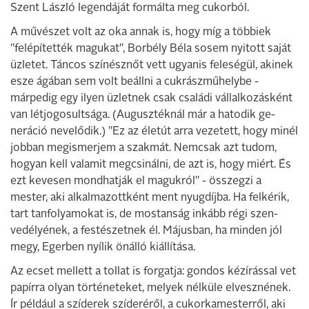
Szent László le­gendáját formálta meg cukorból.
A művészet volt az oka annak is, hogy míg a többiek
"felépítették magukat", Borbély Béla sosem nyitott saját
üzletet. Táncos színésznőt vett ugyanis feleségül, akinek
esze ágában sem volt beállni a cukrász­műhelybe -
márpedig egy ilyen üzletnek csak családi vállalkozásként
van létjogo­sultsága. (Augusztéknál már a hatodik ge­
neráció nevelődik.) "Ez az életút arra ve­zetett, hogy minél
jobban megismerjem a szakmát. Nemcsak azt tudom,
hogyan kell valamit megcsinálni, de azt is, hogy miért. És
ezt kevesen mondhatják el magukról" - összegzi a
mester, aki alkalmazottként ment nyugdíjba. Ha felkérik,
tart tanfolya­mokat is, de mostanság inkább régi szen­
vedélyének, a festészetnek él. Májusban, ha minden jól
megy, Egerben nyílik önál­ló kiállítása.
Az ecset mellett a tollat is forgatja: gondos kézírással vet
papírra olyan történeteket, melyek nélküle elvesznének.
Ír például a szíderek szíderéről, a cukorkamesterről, aki