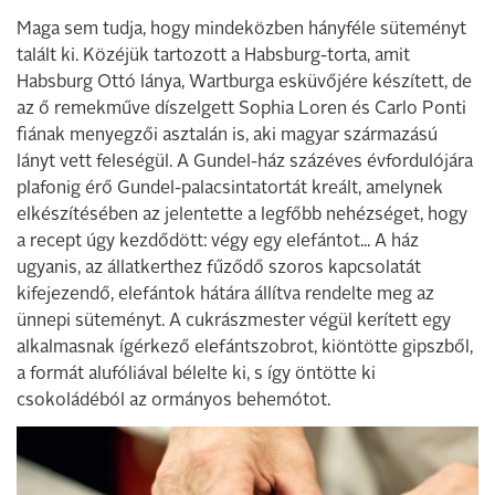
Maga sem tudja, hogy mindeközben hány­féle süteményt
talált ki. Közéjük tartozott a Habsburg-torta, amit
Habsburg Ottó lá­nya, Wartburga esküvőjére készített, de
az ő remekműve díszelgett Sophia Loren és Carlo Ponti
fiának menyegzői asztalán is, aki magyar származású
lányt vett fele­ségül. A Gundel-ház százéves évforduló­jára
plafonig érő Gundel-palacsintatortát kreált, amelynek
elkészítésében az jelentette a legfőbb nehézséget, hogy
a recept úgy kezdődött: végy egy elefántot... A ház
ugyanis, az állatkerthez fűződő szoros kapcsolatát
kifejezendő, elefántok hátára állítva rendelte meg az
ünnepi süteményt. A cukrászmester végül kerített egy
alkal­masnak ígérkező elefántszobrot, kiöntöt­te gipszből,
a formát alufóliával bélelte ki, s így öntötte ki
csokoládéból az ormányos behemótot.