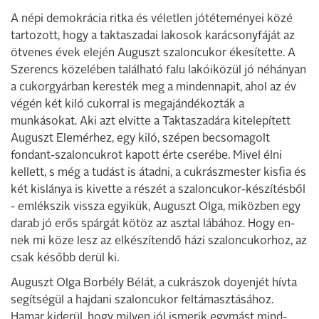
A népi demokrácia ritka és véletlen jótéte­ményei közé
tartozott, hogy a taktaszadai lakosok karácsonyfáját az
ötvenes évek elején Auguszt szaloncukor ékesítette. A
Szerencs közelében található falu lakóiközül jó néhányan
a cukorgyárban keres­ték meg a mindennapit, ahol az év
végén két kiló cukorral is megajándékozták a
munkásokat. Aki azt elvitte a Taktaszadá­ra kitelepített
Auguszt Elemérhez, egy kiló, szépen becsomagolt
fondant-szaloncukrot kapott érte cserébe. Mivel élni
kellett, s még a tudást is átadni, a cukrászmester kisfia és
két kislánya is kivette a részét a szaloncu­kor-készítésből
- emlékszik vissza egyikük, Auguszt Olga, miközben egy
darab jó erős spárgát kötöz az asztal lábához. Hogy en­
nek mi köze lesz az elkészítendő házi sza­loncukorhoz, az
csak később derül ki.
Auguszt Olga Borbély Bélát, a cukrászok doyenjét hívta
segítségül a hajdani szalon­cukor feltámasztásához.
Hamar kiderül, hogy milyen jól ismerik egymást mind­