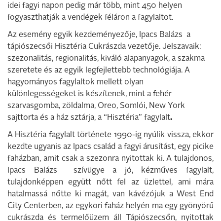
idei fagyi napon pedig már több, mint 450 helyen
fogyaszthatják a vendégek féláron a fagylaltot.
Az esemény egyik kezdeményezője, Ipacs Balázs a
tápiószecsői Hisztéria Cukrászda vezetője. Jelszavaik:
szezonalitás, regionalitás, kiváló alapanyagok, a szakma
szeretete és az egyik legfejlettebb technológiája. A
hagyományos fagylaltok mellett olyan
különlegességeket is készítenek, mint a fehér
szarvasgomba, zöldalma, Oreo, Somlói, New York
sajttorta és a ház sztárja, a “Hisztéria” fagylalt
.
A Hisztéria fagylalt története 1990-ig nyúlik vissza, ekkor
kezdte ugyanis az Ipacs család a fagyi árusítást, egy picike
faházban, amit csak a szezonra nyitottak ki. A tulajdonos,
Ipacs Balázs szívügye a jó, kézműves fagylalt,
tulajdonképpen együtt nőtt fel az üzlettel, ami mára
hatalmassá nőtte ki magát, van kávézójuk a West End
City Centerben, az egykori faház helyén ma egy gyönyörű
cukrászda és termelőüzem áll Tápiószecsőn, nyitottak