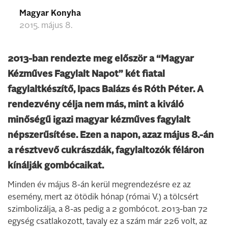
Magyar Konyha
2015. május 8.
2013-ban rendezte meg először a “Magyar
Kézműves Fagylalt Napot” két fiatal
fagylaltkészítő, Ipacs Balázs és Róth Péter. A
rendezvény célja nem más, mint a kiváló
minőségű igazi magyar kézműves fagylalt
népszerűsítése. Ezen a napon, azaz május 8.-án
a résztvevő cukrászdák, fagylaltozók féláron
kínálják gombócaikat.
Minden év május 8-án kerül megrendezésre ez az
esemény, mert az ötödik hónap (római V.) a tölcsért
szimbolizálja, a 8-as pedig a 2 gombócot. 2013-ban 72
egység csatlakozott, tavaly ez a szám már 226 volt, az