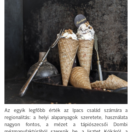
Az egyik legfőbb érték az Ipacs család számára a
regionalitás: a helyi alapanyagok szeretete, használata
nagyon fontos, a mézet a tápiószecsői Dombi