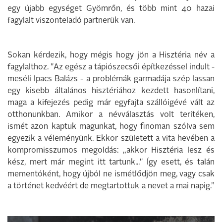
egy újabb egységet Gyömrőn, és több mint 40 hazai
fagylalt viszonteladó partnerük van.
Sokan kérdezik, hogy mégis hogy jön a Hisztéria név a
fagylalthoz. "Az egész a tápiószecsői építkezéssel indult -
meséli Ipacs Balázs - a problémák garmadája szép lassan
egy kisebb általános hisztériához kezdett hasonlítani,
maga a kifejezés pedig már egyfajta szállóigévé vált az
otthonunkban. Amikor a névválasztás volt terítéken,
ismét azon kaptuk magunkat, hogy finoman szólva sem
egyezik a véleményünk. Ekkor született a vita hevében a
kompromisszumos megoldás: „akkor Hisztéria lesz és
kész, mert már megint itt tartunk..." Így esett, és talán
mementóként, hogy újból ne ismétlődjön meg, vagy csak
a történet kedvéért de megtartottuk a nevet a mai napig.”