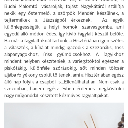
mézmanufaktúrából szerezik be, a lisztet Kókáról, a
Budai Malomtól vásárolják, tojást Nagykátáról szállítja
nekik egy őstermelő, a szörpök Mendén készülnek, a
tejtermékek a Jászságból érkeznek. Az egyik
különlegességük a helyi homoki szarvasgomba, ami
egyedülálló módon édes, így kivló fagylalt készül belőle.
Ha már a fagylaltoknál tartunk, a Hisztériában igen széles
a választék, a kínálat mindig igazodik a szezonális, friss
alapanyagokhoz, friss gyümölcsökhöz. A fagyikhoz
mindent helyben készíteniek, a variegátóktól egészen a
piskótákig, különféle szórásokig, sőt minden tölcsér
aljába folyékony csokit töltenek, ami a Hisztériában egész
álló nap folyik a csapból is…Ellenállhatatlan…Nem csak a
szezonban, hanem egész évben érdemes megkóstolni
nagy műgonddal készített kézműves fagylaltjaikat.