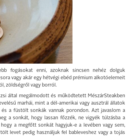
ebb fogásokat enni, azoknak sincsen nehéz dolguk
csora vagy akár egy hétvégi ebéd prémium alkotóelemeit
ól, zöldségről vagy borról.
Józsi által megálmodott és működtetett MészárSteakben
velésű marhái, mint a dél-amerikai vagy ausztrál állatok
jú és a füstölt sonkák vannak porondon. Azt javaslom a
eg a sonkát, hogy lassan főzzék, ne vigyék túlzásba a
, hogy a megfőtt sonkát hagyjuk-e a levében vagy sem,
stölt levet pedig használjuk fel bableveshez vagy a tojás