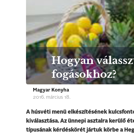
Hogyan válassz
fogásokhoz?
Magyar Konyha
2016. március 18.
A húsvéti menü elkészítésének kulcsfont
kiválasztása. Az ünnepi asztalra kerülő é
típusának kérdéskörét jártuk körbe a Heg