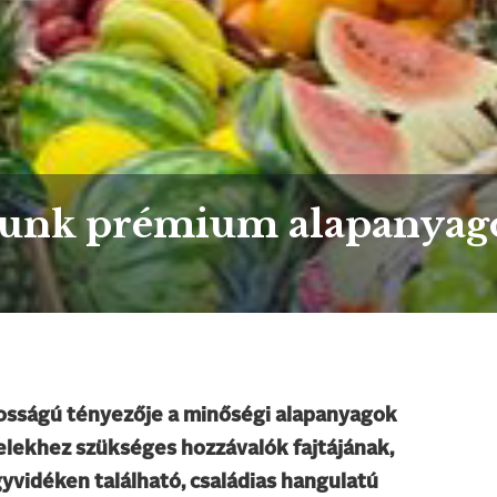
unk prémium alapanyago
osságú tényezője a minőségi alapanyagok
telekhez szükséges hozzávalók fajtájának,
yvidéken található, családias hangulatú