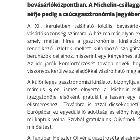
bevásárlóközpontban. A Michelin-csillagga
séfje pedig a csúcsgasztronómia jegyében
A XII. kerületben található lokális bevásá
vásárlóközönség számára. A ház ma már olyan exkl
amely méltán híres a gasztronómiai kínálatáró
rendelkező üzletek mellett különböző szolgált
beruházók céljaihoz, miszerint egy kényelmes, át
Az ide járók komfortérzését tovább növeli, ho
viszonyba kerülve az eladókkal vásárolható meg
A különleges gasztronómiai kínálatot bizonyítja
március 9-én ismét elnyerte a Michelin-csil
igazgatónője elsőként gratulált a lassan egy 
elismeréshez. "Továbbra is azzal dicsekedhetü
Európában ez egyedülálló adottság és előny. Nag
mi kaptuk volna. Szívből gratulálunk Olivérnek
minősítést."
A Tantiban Heiszler Olivér a gasztroséta alkalm