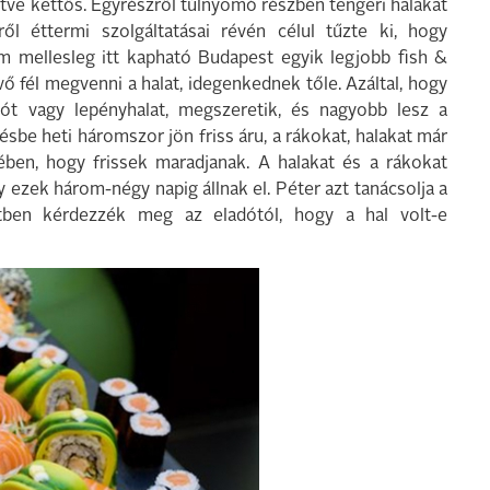
ve kettős. Egyrészről túlnyomó részben tengeri halakat
ről éttermi szolgáltatásai révén célul tűzte ki, hogy
m mellesleg itt kapható Budapest egyik legjobb fish &
ő fél megvenni a halat, idegenkednek tőle. Azáltal, hogy
ylót vagy lepényhalat, megszeretik, és nagyobb lesz a
sbe heti háromszor jön friss áru, a rákokat, halakat már
ében, hogy frissek maradjanak. A halakat és a rákokat
gy ezek három-négy napig állnak el. Péter azt tanácsolja a
tben kérdezzék meg az eladótól, hogy a hal volt-e