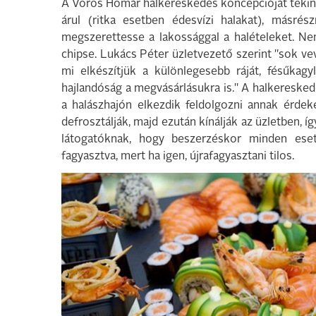
A Vörös Homár halkereskedés koncepcióját tekint
árul (ritka esetben édesvízi halakat), másrész
megszerettesse a lakossággal a halételeket. Ne
chipse. Lukács Péter üzletvezető szerint "sok vev
mi elkészítjük a különlegesebb ráját, fésűkag
hajlandóság a megvásárlásukra is." A halkereskedé
a halászhajón elkezdik feldolgozni annak érdek
defrosztálják, majd ezután kínálják az üzletben, í
látogatóknak, hogy beszerzéskor minden ese
fagyasztva, mert ha igen, újrafagyasztani tilos.