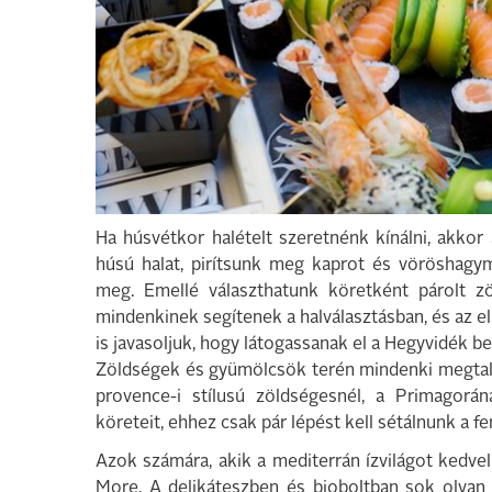
Ha húsvétkor halételt szeretnénk kínálni, akkor 
húsú halat, pirítsunk meg kaprot és vöröshagym
meg. Emellé választhatunk köretként párolt zö
mindenkinek segítenek a halválasztásban, és az e
is javasoljuk, hogy látogassanak el a Hegyvidék b
Zöldségek és gyümölcsök terén mindenki megtalá
provence-i stílusú zöldségesnél, a Primagorán
köreteit, ehhez csak pár lépést kell sétálnunk a f
Azok számára, akik a mediterrán ízvilágot kedvel
More. A delikáteszben és bioboltban sok olyan