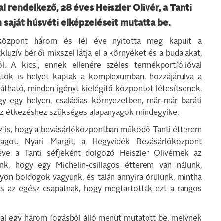
l rendelkező, 28 éves Heiszler Olivér, a Tanti
 saját húsvéti elképzeléseit mutatta be.
rlóközpont három és fél éve nyitotta meg kapuit a
uzív bérlői mixszel látja el a környéket és a budaiakat,
l. A kicsi, ennek ellenére széles termékportfólióval
atók is helyet kaptak a komplexumban, hozzájárulva a
látható, minden igényt kielégítő központot létesítsenek.
gy egy helyen, családias környezetben, már-már baráti
 az étkezéshez szükséges alapanyagok mindegyike.
 az is, hogy a bevásárlóközpontban működő Tanti étterem
lagot. Nyári Margit, a Hegyvidék Bevásárlóközpont
éve a Tanti séfjeként dolgozó Heiszler Olivérnek az
nk, hogy egy Michelin-csillagos étterem van nálunk,
yon boldogok vagyunk, és talán annyira örülünk, mintha
 és az egész csapatnak, hogy megtartották ezt a rangos
ával egy három fogásból álló menüt mutatott be, melynek