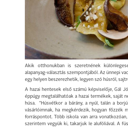
Akik otthonukban is szeretnének különleges
alapanyag-választás szempontjából. Az ünnepi va
egy helyen beszerezhetik, legyen szó húsról, sajtr
A hazai hentesek első számú képviselője, Gál 
éppúgy megtalálhatóak a hazai termékek, saját ne
húsa. "Húsvétkor a bárány, a nyúl, talán a bor
vásárlóimnak, ha megkérdezik, hogyan főzzék m
forráspontot. Több iskola van arra vonatkozóan
szerintem vegyük ki, takarjuk le alufóliával. A fü