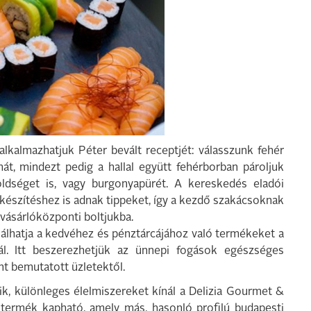
alkalmazhatjuk Péter bevált receptjét: válasszunk fehér
át, mindezt pedig a hallal együtt fehérborban pároljuk
ldséget is, vagy burgonyapürét. A kereskedés eladói
lkészítéshez is adnak tippeket, így a kezdő szakácsoknak
evásárlóközponti boltjukba.
lhatja a kedvéhez és pénztárcájához való termékeket a
ál. Itt beszerezhetjük az ünnepi fogások egészséges
ent bemutatott üzletektől.
ik, különleges élelmiszereket kínál a Delizia Gourmet &
 termék kapható, amely más, hasonló profilú budapesti