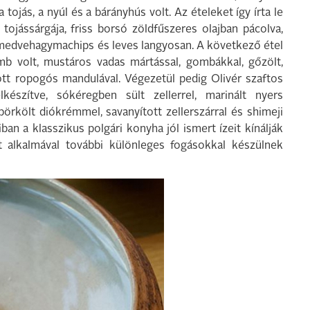
tojás, a nyúl és a bárányhús volt. Az ételeket így írta le
tojássárgája, friss borsó zöldfűszeres olajban pácolva,
medvehagymachips és leves langyosan. A következő étel
comb volt, mustáros vadas mártással, gombákkal, gőzölt,
ott ropogós mandulával. Végezetül pedig Olivér szaftos
készítve, sókéregben sült zellerrel, marinált nyers
örkölt diókrémmel, savanyított zellerszárral és shimeji
ban a klasszikus polgári konyha jól ismert ízeit kínálják
vét alkalmával további különleges fogásokkal készülnek