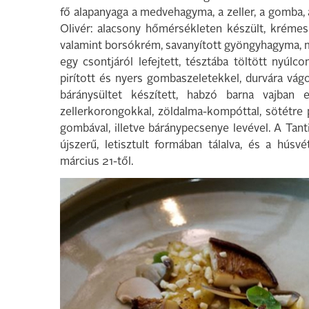
fő alapanyaga a medvehagyma, a zeller, a gomba, a 
Olivér: alacsony hőmérsékleten készült, krémes 
valamint borsókrém, savanyított gyöngyhagyma, 
egy csontjáról lefejtett, tésztába töltött nyúl
pirított és nyers gombaszeletekkel, durvára vág
báránysültet készített, habzó barna vajban el
zellerkorongokkal, zöldalma-kompóttal, sötétre p
gombával, illetve báránypecsenye levével. A Tanti
újszerű, letisztult formában tálalva, és a hús
március 21-től.