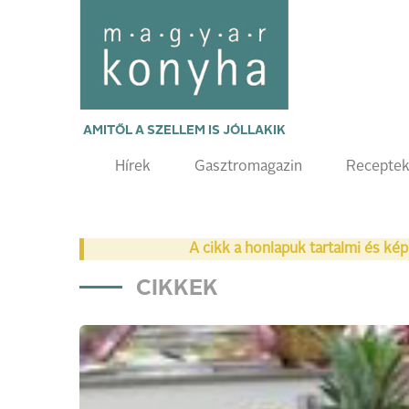
AMITŐL A SZELLEM IS JÓLLAKIK
Hírek
Gasztromagazin
Recepte
A cikk a honlapuk tartalmi és kép
CIKKEK