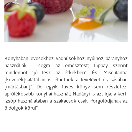
Konyhában levesekhez, vadhúsokhoz, nyúlhoz, bárányhoz
használják - segíti az emésztést; Lippay szerint
mindenhol "jó lész az étkekben". És "Misculantia
[keverék]salátában is élhetnek a levelével és sásában
[mártásban]". De egyik füves könyv sem részletezi
aprólékosabb konyhai hasznát; Nadányi is azt írja: a kerti
izsóp használatában a szakácsok csak "forgolódjanak az
ő dolgok körül".