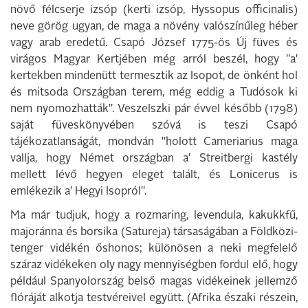
növő félcserje izsóp (kerti izsóp, Hyssopus officinalis)
neve görög ugyan, de maga a növény valószínűleg héber
vagy arab eredetű. Csapó József 1775-ös Új füves és
virágos Magyar Kertjében még arról beszél, hogy "a'
kertekben mindenütt termesztik az Isopot, de önként hol
és mitsoda Országban terem, még eddig a Tudósok ki
nem nyomozhatták". Veszelszki pár évvel később (1798)
saját füveskönyvében szóvá is teszi Csapó
tájékozatlanságát, mondván "holott Cameriarius maga
vallja, hogy Német országban a' Streitbergi kastély
mellett lévő hegyen eleget talált, és Lonicerus is
emlékezik a' Hegyi Isopról".
Ma már tudjuk, hogy a rozmaring, levendula, kakukkfű,
majoránna és borsika (Satureja) társaságában a Földközi-
tenger vidékén őshonos; különösen a neki megfelelő
száraz vidékeken oly nagy mennyiségben fordul elő, hogy
például Spanyolország belső magas vidékeinek jellemző
flóráját alkotja testvéreivel együtt. (Afrika északi részein,