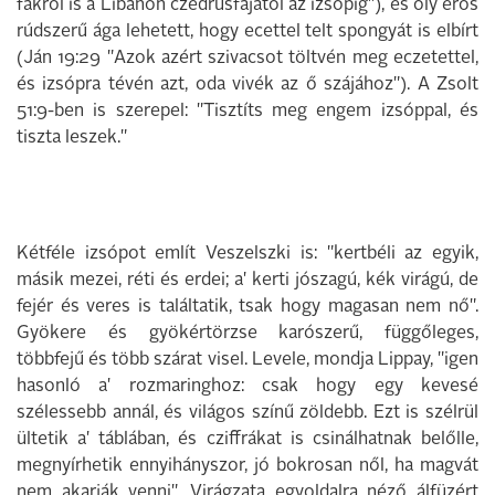
fákról is a Libánon czédrusfájától az izsópig"), és oly erős
rúdszerű ága lehetett, hogy ecettel telt spongyát is elbírt
(Ján 19:29 "Azok azért szivacsot töltvén meg eczetettel,
és izsópra tévén azt, oda vivék az ő szájához"). A Zsolt
51:9-ben is szerepel: "Tisztíts meg engem izsóppal, és
tiszta leszek."
Kétféle izsópot említ Veszelszki is: "kertbéli az egyik,
másik mezei, réti és erdei; a' kerti jószagú, kék virágú, de
fejér és veres is találtatik, tsak hogy magasan nem nő".
Gyökere és gyökértörzse karószerű, függőleges,
többfejű és több szárat visel. Levele, mondja Lippay, "igen
hasonló a' rozmaringhoz: csak hogy egy kevesé
szélessebb annál, és világos színű zöldebb. Ezt is szélrül
ültetik a' táblában, és cziffrákat is csinálhatnak belőlle,
megnyírhetik ennyihányszor, jó bokrosan nől, ha magvát
nem akarják venni". Virágzata egyoldalra néző álfüzért