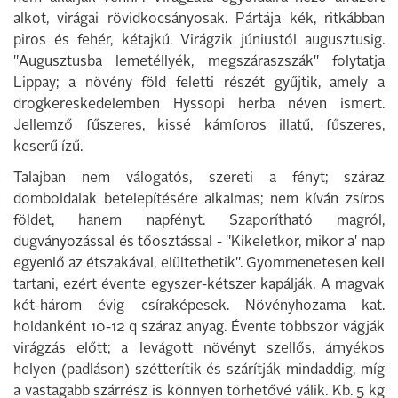
alkot, virágai rövidkocsányosak. Pártája kék, ritkábban
piros és fehér, kétajkú. Virágzik júniustól augusztusig.
"Augusztusba lemetéllyék, megszáraszszák" folytatja
Lippay; a növény föld feletti részét gyűjtik, amely a
drogkereskedelemben Hyssopi herba néven ismert.
Jellemző fűszeres, kissé kámforos illatű, fűszeres,
keserű ízű.
Talajban nem válogatós, szereti a fényt; száraz
domboldalak betelepítésére alkalmas; nem kíván zsíros
földet, hanem napfényt. Szaporítható magról,
dugványozással és tőosztással - "Kikeletkor, mikor a' nap
egyenlő az étszakával, elültethetik". Gyommenetesen kell
tartani, ezért évente egyszer-kétszer kapálják. A magvak
két-három évig csíraképesek. Növényhozama kat.
holdanként 10-12 q száraz anyag. Évente többször vágják
virágzás előtt; a levágott növényt szellős, árnyékos
helyen (padláson) szétterítik és szárítják mindaddig, míg
a vastagabb szárrész is könnyen törhetővé válik. Kb. 5 kg