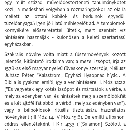
egy múlt századi művelődéstörténeti tanulmánykötet
közli, a medeshari völgyben a rozmaringbokor az olajfa
mellett az ottani kabilok és beduinok egyedüli
tüzelőanyaga.) Igen jó illatú méhlegelőt ad. A templomok
környékére előszeretettel ültetik, mert szentelt víz
hintésére használják - különösen a keleti szertartású
egyházakban.
Szakrális növény volta miatt a fűszernövények között
jelentős, kitüntető irodalma van; a mezei izsópot, írja az
1578-as első magyar nyelvű füveskönyv szerzője, Méliusz
Juhász Péter, "Kalastromi, Egyházi Hysopnac híyác". A
Biblia is gyakran említi; így a vér hintésére II. Móz 12:22
("És vegyetek egy kötés izsópot és mártsátok a vérbe, a
mely az edényben van, és hintsétek meg a szemöldökfát
és a két ajtófélfát abból a vérből, mely az edényben van"),
vagy a bélpoklosok rituális tisztulására használatos
növényként (III Móz 14. IV Móz 19:6). De említi a libanoni
cédrus ellentéteként I Kir 4:33 ("[Salamon] Szólott a