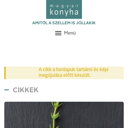
AMITŐL A SZELLEM IS JÓLLAKIK
Menü
Toggle
navigation
A cikk a honlapuk tartalmi és képi
megújulása előtt készült.
CIKKEK