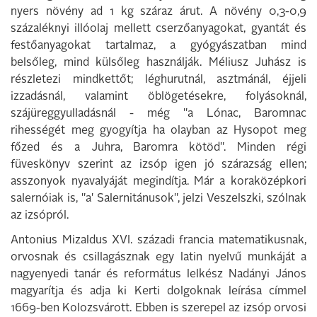
nyers növény ad 1 kg száraz árut. A növény 0,3-0,9
százaléknyi illóolaj mellett cserzőanyagokat, gyantát és
festőanyagokat tartalmaz, a gyógyászatban mind
belsőleg, mind külsőleg használják. Méliusz Juhász is
részletezi mindkettőt; léghurutnál, asztmánál, éjjeli
izzadásnál, valamint öblögetésekre, folyásoknál,
szájüreggyulladásnál - még "a Lónac, Baromnac
rihességét meg gyogyítja ha olayban az Hysopot meg
főzed és a Juhra, Baromra kötöd". Minden régi
füveskönyv szerint az izsóp igen jó szárazság ellen;
asszonyok nyavalyáját megindítja. Már a koraközépkori
salernóiak is, "a' Salernitánusok", jelzi Veszelszki, szólnak
az izsópról.
Antonius Mizaldus XVI. századi francia matematikusnak,
orvosnak és csillagásznak egy latin nyelvű munkáját a
nagyenyedi tanár és református lelkész Nadányi János
magyarítja és adja ki Kerti dolgoknak leírása címmel
1669-ben Kolozsvárott. Ebben is szerepel az izsóp orvosi