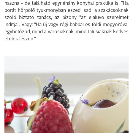
haszna - de található egynéhány konyhai praktika is. "Ha
porát hörpölő tyukmonyban eszed" szól a szakácsoknak
szóló biztató tanács, az bizony "az elaluvó szerelmet
indítja". Vagy: "Ha új vagy régi babbal és földi mogyoróval
egybefőzöd, mind a városiaknak, mind falusiaknak kedves
ételek lészen."