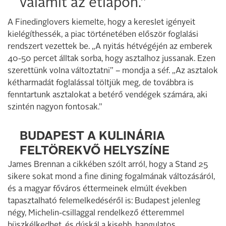
valamit az étlapon.”
A Finedinglovers kiemelte, hogy a kereslet igényeit
kielégíthessék, a piac történetében először foglalási
rendszert vezettek be. „A nyitás hétvégéjén az emberek
40-50 percet álltak sorba, hogy asztalhoz jussanak. Ezen
szerettünk volna változtatni” – mondja a séf. „Az asztalok
kétharmadát foglalással töltjük meg, de továbbra is
fenntartunk asztalokat a betérő vendégek számára, aki
szintén nagyon fontosak.”
BUDAPEST A KULINÁRIA
FELTÖREKVŐ HELYSZÍNE
James Brennan a cikkében szólt arról, hogy a Stand 25
sikere sokat mond a fine dining fogalmának változásáról,
és a magyar főváros éttermeinek elmúlt években
tapasztalható felemelkedéséről is: Budapest jelenleg
négy, Michelin-csillaggal rendelkező étteremmel
büszkélkedhet, és dúskál a kisebb, hangulatos