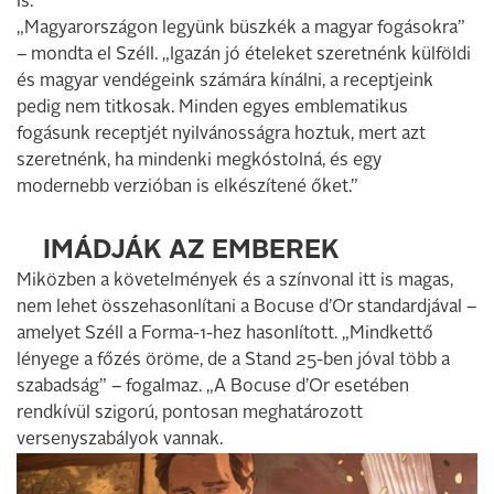
is.
„Magyarországon legyünk büszkék a magyar fogásokra”
– mondta el Széll. „Igazán jó ételeket szeretnénk külföldi
és magyar vendégeink számára kínálni, a receptjeink
pedig nem titkosak. Minden egyes emblematikus
fogásunk receptjét nyilvánosságra hoztuk, mert azt
szeretnénk, ha mindenki megkóstolná, és egy
modernebb verzióban is elkészítené őket.”
IMÁDJÁK AZ EMBEREK
Miközben a követelmények és a színvonal itt is magas,
nem lehet összehasonlítani a Bocuse d’Or standardjával –
amelyet Széll a Forma-1-hez hasonlított. „Mindkettő
lényege a főzés öröme, de a Stand 25-ben jóval több a
szabadság” – fogalmaz. „A Bocuse d’Or esetében
rendkívül szigorú, pontosan meghatározott
versenyszabályok vannak.