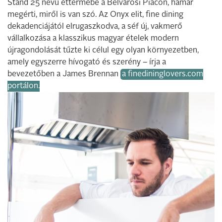
Stand 25 nevű éttermébe a Belvárosi Piacon, hamar
megérti, miről is van szó. Az Onyx elit, fine dining
dekadenciájától elrugaszkodva, a séf új, vakmerő
vállalkozása a klasszikus magyar ételek modern
újragondolását tűzte ki célul egy olyan környezetben,
amely egyszerre hívogató és szerény – írja a
bevezetőben a James Brennan
a finedininglovers.com
portálon.