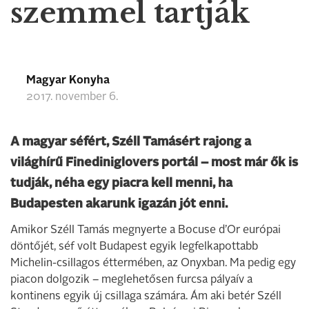
szemmel tartják
Magyar Konyha
2017. november 6.
A magyar séfért, Széll Tamásért rajong a
világhírű Finediniglovers portál – most már ők is
tudják, néha egy piacra kell menni, ha
Budapesten akarunk igazán jót enni.
Amikor Széll Tamás megnyerte a Bocuse d’Or európai
döntőjét, séf volt Budapest egyik legfelkapottabb
Michelin-csillagos éttermében, az Onyxban. Ma pedig egy
piacon dolgozik – meglehetősen furcsa pályaív a
kontinens egyik új csillaga számára. Ám aki betér Széll