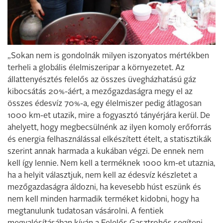
„Sokan nem is gondolnák milyen iszonyatos mértékben
terheli a globális élelmiszeripar a környezetet. Az
állattenyésztés felelős az összes üvegházhatású gáz
kibocsátás 20%-áért, a mezőgazdaságra megy el az
összes édesvíz 70%-a, egy élelmiszer pedig átlagosan
1000 km-et utazik, mire a fogyasztó tányérjára kerül. De
ahelyett, hogy megbecsülnénk az ilyen komoly erőforrás
és energia felhasználással elkészített ételt, a statisztikák
szerint annak harmada a kukában végzi.
De ennek nem
kell így lennie. Nem kell a terméknek 1000 km-et utaznia,
ha a helyit választjuk, nem kell az édesvíz készletet a
mezőgazdaságra áldozni, ha kevesebb húst eszünk és
nem kell minden harmadik terméket kidobni, hogy ha
megtanulunk tudatosan vásárolni. A fentiek