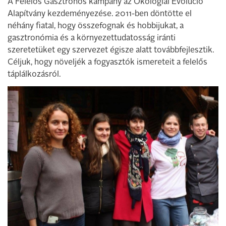
A Felelős Gasztrohős kampány az Ökológiai Evolúció
Alapítvány kezdeményezése. 2011-ben döntötte el
néhány fiatal, hogy összefognak és hobbijukat, a
gasztronómia és a környezettudatosság iránti
szeretetüket egy szervezet égisze alatt továbbfejlesztik.
Céljuk, hogy növeljék a fogyasztók ismereteit a felelős
táplálkozásról.