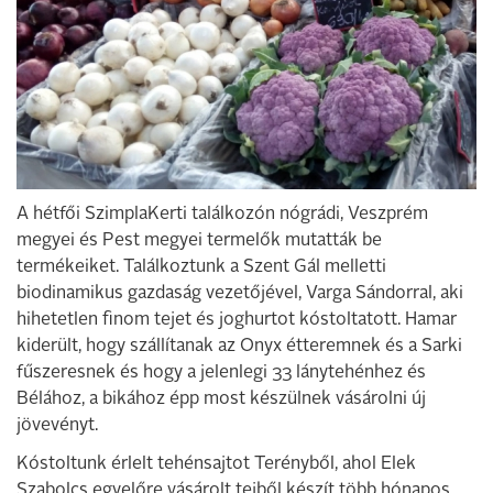
A hétfői SzimplaKerti találkozón nógrádi, Veszprém
megyei és Pest megyei termelők mutatták be
termékeiket. Találkoztunk a Szent Gál melletti
biodinamikus gazdaság vezetőjével, Varga Sándorral, aki
hihetetlen finom tejet és joghurtot kóstoltatott. Hamar
kiderült, hogy szállítanak az Onyx étteremnek és a Sarki
fűszeresnek és hogy a jelenlegi 33 lánytehénhez és
Bélához, a bikához épp most készülnek vásárolni új
jövevényt.
Kóstoltunk érlelt tehénsajtot Terényből, ahol Elek
Szabolcs egyelőre vásárolt tejből készít több hónapos