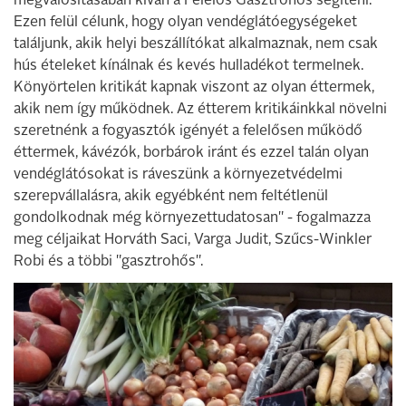
megvalósításában kíván a Felelős Gasztrohős segíteni.
Ezen felül célunk, hogy olyan vendéglátóegységeket
találjunk, akik helyi beszállítókat alkalmaznak, nem csak
hús ételeket kínálnak és kevés hulladékot termelnek.
Könyörtelen kritikát kapnak viszont az olyan éttermek,
akik nem így működnek. Az étterem kritikáinkkal növelni
szeretnénk a fogyasztók igényét a felelősen működő
éttermek, kávézók, borbárok iránt és ezzel talán olyan
vendéglátósokat is ráveszünk a környezetvédelmi
szerepvállalásra, akik egyébként nem feltétlenül
gondolkodnak még környezettudatosan" - fogalmazza
meg céljaikat Horváth
Saci, Varga Judit, Szűcs-Winkler
Robi és a többi "gasztrohős".