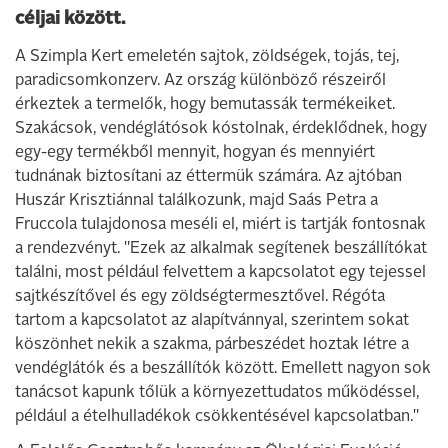
céljai között.
A Szimpla Kert emeletén sajtok, zöldségek, tojás, tej,
paradicsomkonzerv. Az ország különböző részeiről
érkeztek a termelők, hogy bemutassák termékeiket.
Szakácsok, vendéglátósok kóstolnak, érdeklődnek, hogy
egy-egy termékből mennyit, hogyan és mennyiért
tudnának biztosítani az éttermük számára. Az ajtóban
Huszár Krisztiánnal találkozunk, majd Saás Petra a
Fruccola tulajdonosa meséli el, miért is tartják fontosnak
a rendezvényt. "Ezek az alkalmak segítenek beszállítókat
találni, most például felvettem a kapcsolatot egy tejessel
sajtkészítővel és egy zöldségtermesztővel. Régóta
tartom a kapcsolatot az alapítvánnyal, szerintem sokat
köszönhet nekik a szakma, párbeszédet hoztak létre a
vendéglátók és a beszállítók között. Emellett nagyon sok
tanácsot kapunk tőlük a környezettudatos működéssel,
például a ételhulladékok csökkentésével kapcsolatban."