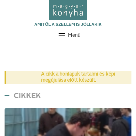
AMITŐL A SZELLEM IS JÓLLAKIK
Menü
Toggle
navigation
A cikk a honlapuk tartalmi és képi
megújulása előtt készült.
CIKKEK