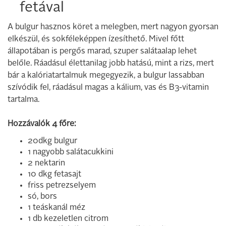
fetával
A bulgur hasznos köret a melegben, mert nagyon gyorsan
elkészül, és sokféleképpen ízesíthető. Mivel főtt
állapotában is pergős marad, szuper salátaalap lehet
belőle. Ráadásul élettanilag jobb hatású, mint a rizs, mert
bár a kalóriatartalmuk megegyezik, a bulgur lassabban
szívódik fel, ráadásul magas a kálium, vas és B3-vitamin
tartalma.
Hozzávalók 4 főre:
20dkg bulgur
1 nagyobb salátacukkini
2 nektarin
10 dkg fetasajt
friss petrezselyem
só, bors
1 teáskanál méz
1 db kezeletlen citrom