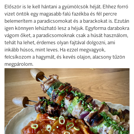
Először is le kell hántani a gyümölcsök héját. Ehhez forró
vizet öntök egy magasabb falú fazékba és fél percre
belemerítem a paradicsomokat és a barackokat is. Ezután
igen könnyen lehúzható lesz a héjuk. Egyforma darabokra
vágom őket, a paradicsomoknak csak a húsát használom,
tehát ha lehet, érdemes olyan fajtával dolgozni, ami
inkább húsos, mint leves. Ha ezzel megvagyok,
felcsíkozom a hagymát, és kevés olajon, alacsony tűzön
megpárolom.