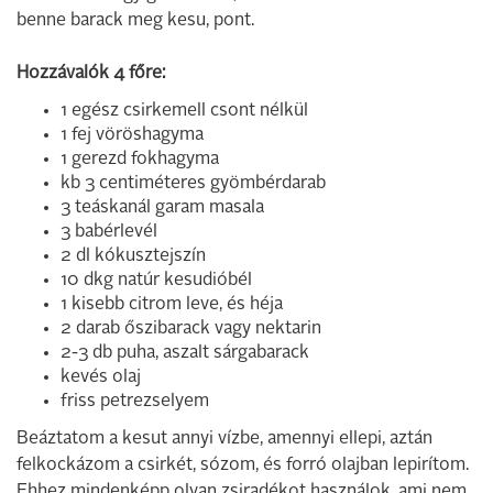
benne barack meg kesu, pont.
Hozzávalók 4 főre:
1 egész csirkemell csont nélkül
1 fej vöröshagyma
1 gerezd fokhagyma
kb 3 centiméteres gyömbérdarab
3 teáskanál garam masala
3 babérlevél
2 dl kókusztejszín
10 dkg natúr kesudióbél
1 kisebb citrom leve, és héja
2 darab őszibarack vagy nektarin
2-3 db puha, aszalt sárgabarack
kevés olaj
friss petrezselyem
Beáztatom a kesut annyi vízbe, amennyi ellepi, aztán
felkockázom a csirkét, sózom, és forró olajban lepirítom.
Ehhez mindenképp olyan zsiradékot használok, ami nem