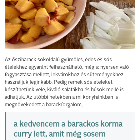
Az őszibarack sokoldalú gyümölcs, édes és sós
ételekhez egyaránt felhasználható, mégis: nyersen való
fogyasztása mellett, lekvárokhoz és süteményekhez
használjuk leginkább. Pedig remek sós ételeket
készíthetünk vele, kiváló salátákba és húsok mellé is
adhatjuk. Az utóbbi hetekben a mi konyhánkban is
megnövekedett a barackforgalom,
a kedvencem a barackos korma
curry lett, amit még sosem