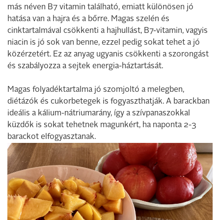
más néven B7 vitamin található, emiatt különösen jó
hatása van a hajra és a bőrre. Magas szelén és
cinktartalmával csökkenti a hajhullást, B7-vitamin, vagyis
niacin is jó sok van benne, ezzel pedig sokat tehet a jó
közérzetért. Ez az anyag ugyanis csökkenti a szorongást
és szabályozza a sejtek energia-háztartását.
Magas folyadéktartalma jó szomjoltó a melegben,
diétázók és cukorbetegek is fogyaszthatják. A barackban
ideális a kálium-nátriumarány, így a szívpanaszokkal
küzdők is sokat tehetnek magunkért, ha naponta 2-3
barackot elfogyasztanak.