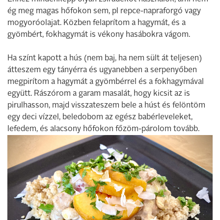
ég meg magas hőfokon sem, pl repce-napraforgó vagy
mogyoróolajat. Közben felaprítom a hagymát, és a
gyömbért, fokhagymát is vékony hasábokra vágom.
Ha színt kapott a hús (nem baj, ha nem sült át teljesen)
átteszem egy tányérra és ugyanebben a serpenyőben
megpirítom a hagymát a gyömbérrel és a fokhagymával
együtt. Rászórom a garam masalát, hogy kicsit az is
pirulhasson, majd visszateszem bele a húst és felöntöm
egy deci vízzel, beledobom az egész babérleveleket,
lefedem, és alacsony hőfokon főzöm-párolom tovább.