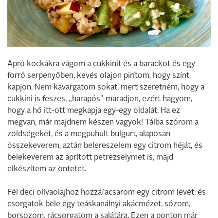
Apró kockákra vágom a cukkinit és a barackot és egy
forró serpenyőben, kevés olajon pirítom, hogy színt
kapjon. Nem kavargatom sokat, mert szeretném, hogy a
cukkini is feszes, „harapós” maradjon, ezért hagyom,
hogy a hő itt-ott megkapja egy-egy oldalát. Ha ez
megvan, már majdnem készen vagyok! Tálba szórom a
zöldségeket, és a megpuhult bulgurt, alaposan
összekeverem, aztán belereszelem egy citrom héját, és
belekeverem az aprított petrezselymet is, majd
elkészítem az öntetet.
Fél deci olívaolajhoz hozzáfacsarom egy citrom levét, és
csorgatok bele egy teáskanálnyi akácmézet, sózom,
borsozom, rácsorgatom a salátára. Ezen a ponton már