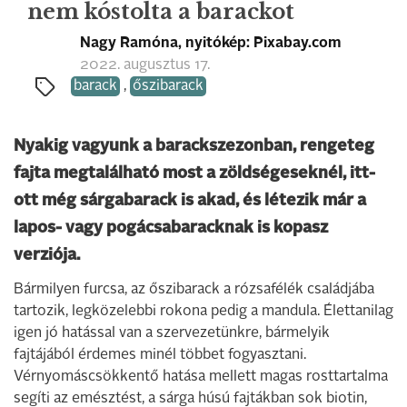
nem kóstolta a barackot
Nagy Ramóna, nyitókép: Pixabay.com
2022. augusztus 17.
barack
,
őszibarack
Nyakig vagyunk a barackszezonban, rengeteg
fajta megtalálható most a zöldségeseknél, itt-
ott még sárgabarack is akad, és létezik már a
lapos- vagy pogácsabaracknak is kopasz
verziója.
Bármilyen furcsa, az őszibarack a rózsafélék családjába
tartozik, legközelebbi rokona pedig a mandula. Élettanilag
igen jó hatással van a szervezetünkre, bármelyik
fajtájából érdemes minél többet fogyasztani.
Vérnyomáscsökkentő hatása mellett magas rosttartalma
segíti az emésztést, a sárga húsú fajtákban sok biotin,