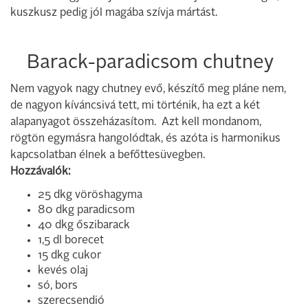
kuszkusz pedig jól magába szívja mártást.
Barack-paradicsom chutney
Nem vagyok nagy chutney evő, készítő meg pláne nem,
de nagyon kíváncsivá tett, mi történik, ha ezt a két
alapanyagot összeházasítom. Azt kell mondanom,
rögtön egymásra hangolódtak, és azóta is harmonikus
kapcsolatban élnek a befőttesüvegben.
Hozzávalók:
25 dkg vöröshagyma
80 dkg paradicsom
40 dkg őszibarack
1,5 dl borecet
15 dkg cukor
kevés olaj
só, bors
szerecsendió