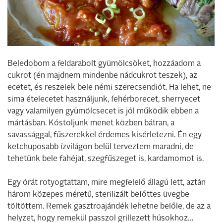
Beledobom a feldarabolt gyümölcsöket, hozzáadom a
cukrot (én majdnem mindenbe nádcukrot teszek), az
ecetet, és reszelek bele némi szerecsendiót. Ha lehet, ne
sima ételecetet használjunk, fehérborecet, sherryecet
vagy valamilyen gyümölcsecet is jól működik ebben a
mártásban. Kóstoljunk menet közben bátran, a
savassággal, fűszerekkel érdemes kísérletezni. Én egy
ketchuposabb ízvilágon belül terveztem maradni, de
tehetünk bele fahéjat, szegfűszeget is, kardamomot is.
Egy órát rotyogtattam, mire megfelelő állagú lett, aztán
három közepes méretű, sterilizált befőttes üvegbe
töltöttem. Remek gasztroajándék lehetne belőle, de az a
helyzet, hogy remekül passzol grillezett húsokhoz…