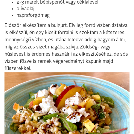
2-3 marék bébispenót vagy céklalevél
olívaolaj
napraforgómag
Először elkészítem a bulgurt. Elvileg forró vízben áztatva
is elkészül, én egy kicsit forralni is szoktam a kétszeres
mennyiségű vízben, és utána lefedve addig hagyom állni,
míg az összes vizet magába szívja. Zöldség- vagy
húslevest is érdemes használni az elkészítéséhez, de sós
vízben főzve is remek végeredményt kapunk majd
fűszerekkel.