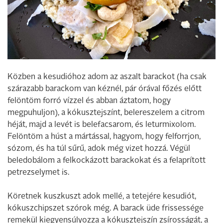
Közben a kesudióhoz adom az aszalt barackot (ha csak
szárazabb barackom van kéznél, pár órával főzés előtt
felöntöm forró vízzel és abban áztatom, hogy
megpuhuljon), a kókusztejszínt, belereszelem a citrom
héját, majd a levét is belefacsarom, és leturmixolom.
Felöntöm a húst a mártással, hagyom, hogy felforrjon,
sózom, és ha túl sűrű, adok még vizet hozzá. Végül
beledobálom a felkockázott barackokat és a felaprított
petrezselymet is.
Köretnek kuszkuszt adok mellé, a tetejére kesudiót,
kókuszchipszet szórok még. A barack üde frissessége
remekül kiegyensúlyozza a kókusztejszín zsírosságát, a