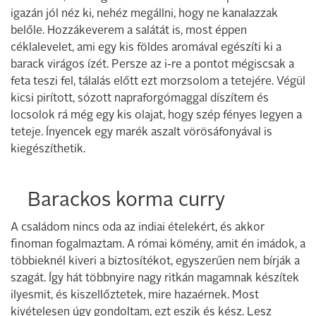
igazán jól néz ki, nehéz megállni, hogy ne kanalazzak
belőle. Hozzákeverem a salátát is, most éppen
céklalevelet, ami egy kis földes aromával egészíti ki a
barack virágos ízét. Persze az i-re a pontot mégiscsak a
feta teszi fel, tálalás előtt ezt morzsolom a tetejére. Végül
kicsi pirított, sózott napraforgómaggal díszítem és
locsolok rá még egy kis olajat, hogy szép fényes legyen a
teteje. Ínyencek egy marék aszalt vörösáfonyával is
kiegészíthetik.
Barackos korma curry
A családom nincs oda az indiai ételekért, és akkor
finoman fogalmaztam. A római kömény, amit én imádok, a
többieknél kiveri a biztosítékot, egyszerűen nem bírják a
szagát. Így hát többnyire nagy ritkán magamnak készítek
ilyesmit, és kiszellőztetek, mire hazaérnek. Most
kivételesen úgy gondoltam, ezt eszik és kész. Lesz