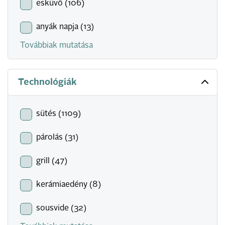
esküvő (106)
anyák napja (13)
Továbbiak mutatása
Technológiák
sütés (1109)
párolás (31)
grill (47)
kerámiaedény (8)
sousvide (32)