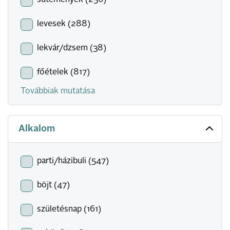
sütemények (256)
levesek (288)
lekvár/dzsem (38)
főételek (817)
Továbbiak mutatása
Alkalom
parti/házibuli (547)
böjt (47)
születésnap (161)