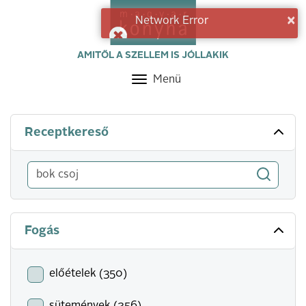
×
Network Error
AMITŐL A SZELLEM IS JÓLLAKIK
Menü
Toggle
navigation
Receptkereső
Fogás
előételek (350)