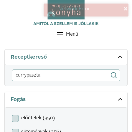
×
Network Error
AMITŐL A SZELLEM IS JÓLLAKIK
Menü
Toggle
navigation
Receptkereső
Fogás
előételek (350)