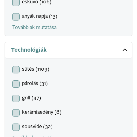
esküvő (106)
anyák napja (13)
Továbbiak mutatása
Technológiák
sütés (1109)
párolás (31)
grill (47)
kerámiaedény (8)
sousvide (32)