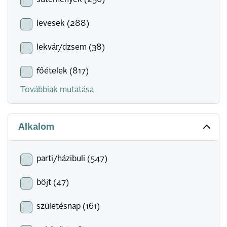
sütemények (256)
levesek (288)
lekvár/dzsem (38)
főételek (817)
Továbbiak mutatása
Alkalom
parti/házibuli (547)
böjt (47)
születésnap (161)