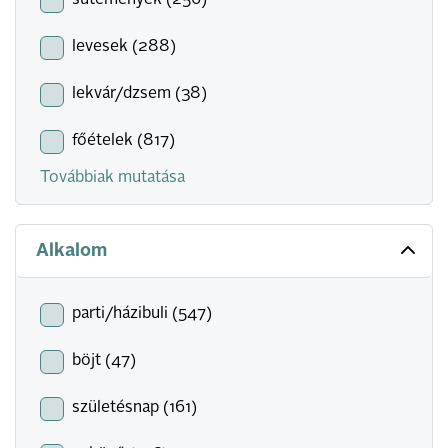
sütemények (256)
levesek (288)
lekvár/dzsem (38)
főételek (817)
Továbbiak mutatása
Alkalom
parti/házibuli (547)
böjt (47)
születésnap (161)