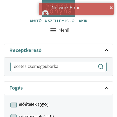
×
Network Error
AMITŐL A SZELLEM IS JÓLLAKIK
Menü
Toggle
navigation
Receptkereső
Fogás
előételek (350)