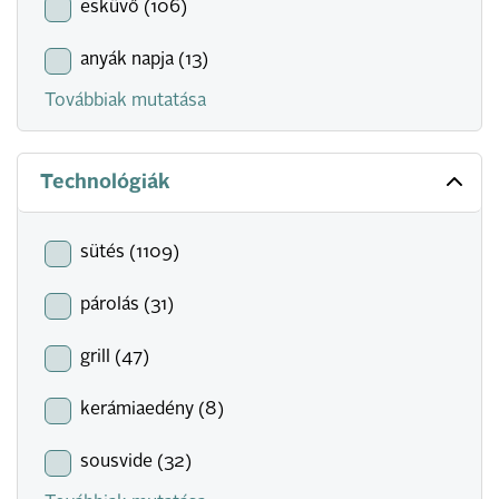
esküvő (106)
anyák napja (13)
Továbbiak mutatása
Technológiák
sütés (1109)
párolás (31)
grill (47)
kerámiaedény (8)
sousvide (32)