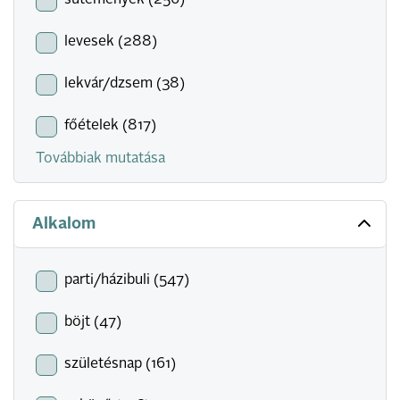
sütemények (256)
levesek (288)
lekvár/dzsem (38)
főételek (817)
Továbbiak mutatása
Alkalom
parti/házibuli (547)
böjt (47)
születésnap (161)