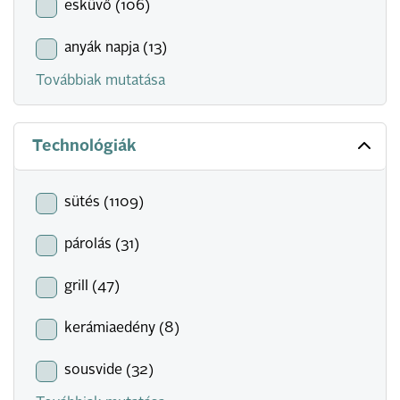
esküvő (106)
anyák napja (13)
Továbbiak mutatása
Technológiák
sütés (1109)
párolás (31)
grill (47)
kerámiaedény (8)
sousvide (32)