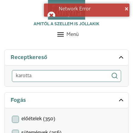
×
Network Error
AMITŐL A SZELLEM IS JÓLLAKIK
Menü
Toggle
navigation
Receptkereső
Fogás
előételek (350)