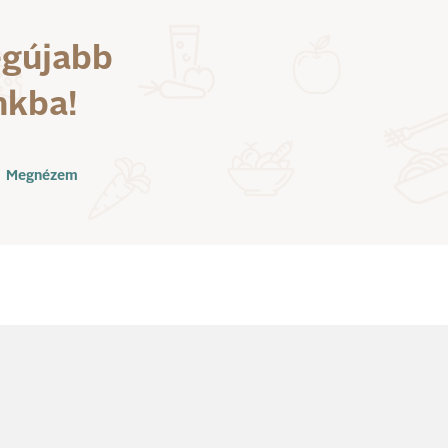
egújabb
nkba!
Megnézem