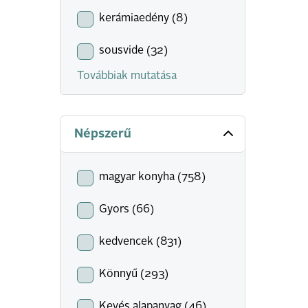
kerámiaedény (8)
sousvide (32)
Továbbiak mutatása
Népszerű
magyar konyha (758)
Gyors (66)
kedvencek (831)
Könnyű (293)
Kevés alapanyag (46)