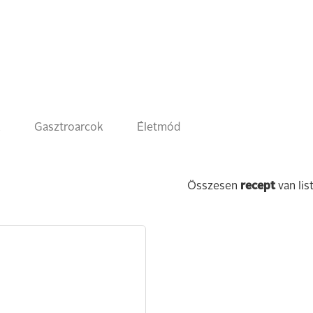
k
Gasztroarcok
Életmód
Összesen
recept
van lis