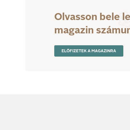
Olvasson bele l
magazin számu
ELŐFIZETEK A MAGAZINRA