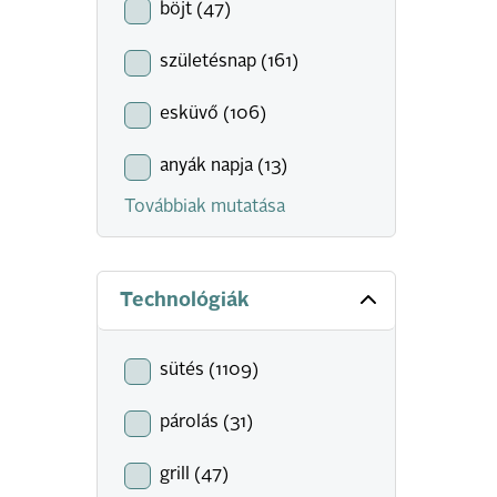
böjt (47)
születésnap (161)
esküvő (106)
anyák napja (13)
Továbbiak mutatása
Technológiák
sütés (1109)
párolás (31)
grill (47)