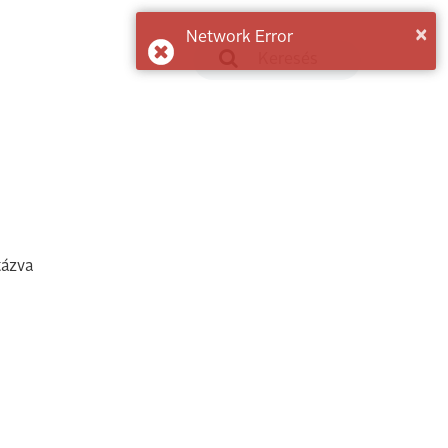
×
Network Error
tázva