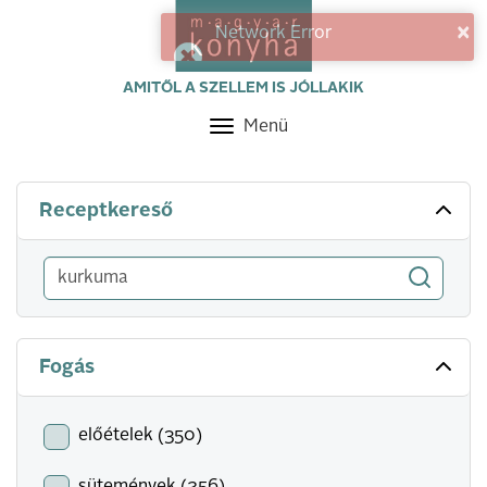
×
Network Error
AMITŐL A SZELLEM IS JÓLLAKIK
Menü
Toggle
navigation
Receptkereső
Fogás
előételek (350)