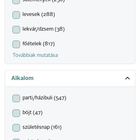
sütemények (256)
levesek (288)
lekvár/dzsem (38)
főételek (817)
Továbbiak mutatása
Alkalom
parti/házibuli (547)
böjt (47)
születésnap (161)