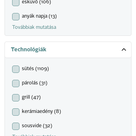
esküvő (106)
anyák napja (13)
Továbbiak mutatása
Technológiák
sütés (1109)
párolás (31)
grill (47)
kerámiaedény (8)
sousvide (32)