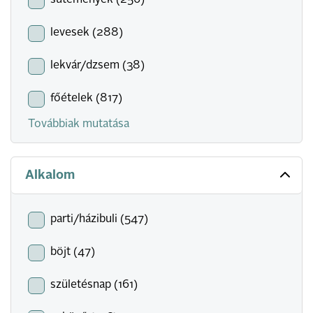
sütemények (256)
levesek (288)
lekvár/dzsem (38)
főételek (817)
Továbbiak mutatása
Alkalom
parti/házibuli (547)
böjt (47)
születésnap (161)