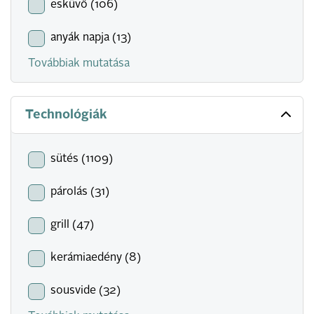
esküvő (106)
anyák napja (13)
Továbbiak mutatása
Technológiák
sütés (1109)
párolás (31)
grill (47)
kerámiaedény (8)
sousvide (32)