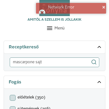
×
Network Error
AMITŐL A SZELLEM IS JÓLLAKIK
Menü
Toggle
navigation
Receptkereső
Fogás
előételek (350)