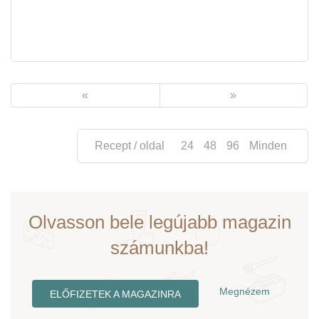
«
»
Recept / oldal
24
48
96
Minden
Olvasson bele legújabb magazin
számunkba!
Megnézem
ELŐFIZETEK A MAGAZINRA