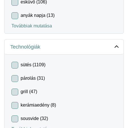
esküvő (106)
anyák napja (13)
Továbbiak mutatása
Technológiák
sütés (1109)
párolás (31)
grill (47)
kerámiaedény (8)
sousvide (32)