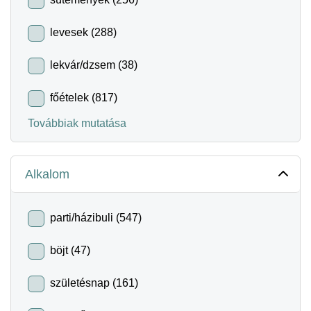
levesek (288)
lekvár/dzsem (38)
főételek (817)
Továbbiak mutatása
Alkalom
parti/házibuli (547)
böjt (47)
születésnap (161)