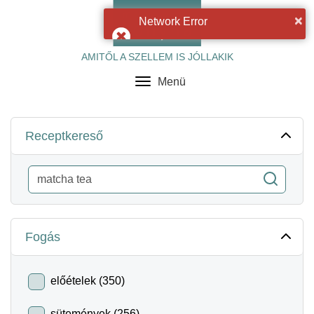
×
Network Error
AMITŐL A SZELLEM IS JÓLLAKIK
Menü
Toggle
navigation
Receptkereső
Fogás
előételek (350)
sütemények (256)