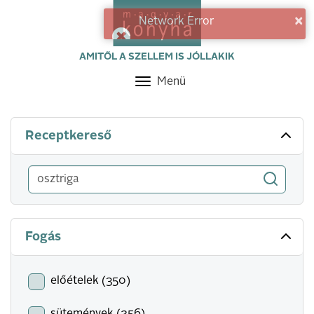
×
Network Error
AMITŐL A SZELLEM IS JÓLLAKIK
Menü
Toggle
navigation
Receptkereső
Fogás
előételek (350)