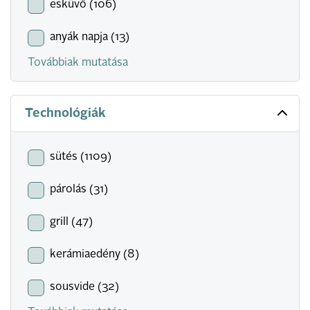
esküvő (106)
anyák napja (13)
Továbbiak mutatása
Technológiák
sütés (1109)
párolás (31)
grill (47)
kerámiaedény (8)
sousvide (32)