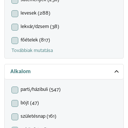
sütemények (256)
levesek (288)
lekvár/dzsem (38)
főételek (817)
Továbbiak mutatása
Alkalom
parti/házibuli (547)
böjt (47)
születésnap (161)