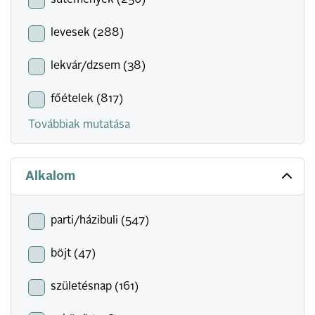
sütemények (256)
levesek (288)
lekvár/dzsem (38)
főételek (817)
Továbbiak mutatása
Alkalom
parti/házibuli (547)
böjt (47)
születésnap (161)