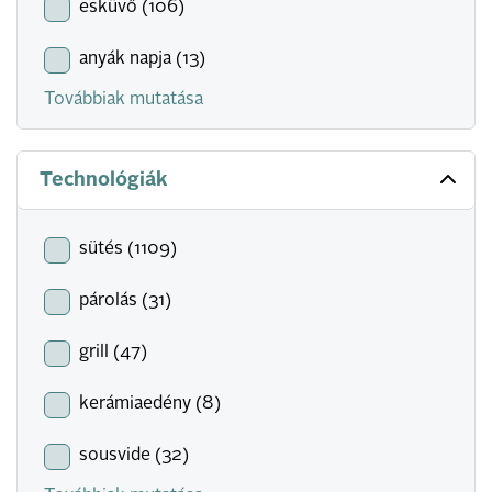
esküvő (106)
anyák napja (13)
Továbbiak mutatása
Technológiák
sütés (1109)
párolás (31)
grill (47)
kerámiaedény (8)
sousvide (32)