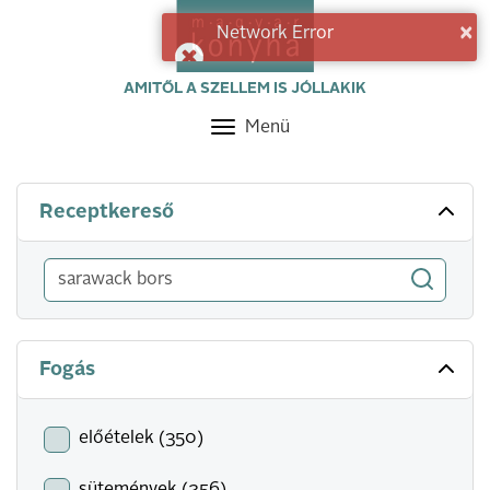
×
Network Error
AMITŐL A SZELLEM IS JÓLLAKIK
Menü
Toggle
navigation
Receptkereső
Fogás
előételek (350)