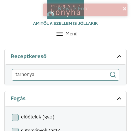
×
Network Error
AMITŐL A SZELLEM IS JÓLLAKIK
Menü
Toggle
navigation
Receptkereső
Fogás
előételek (350)