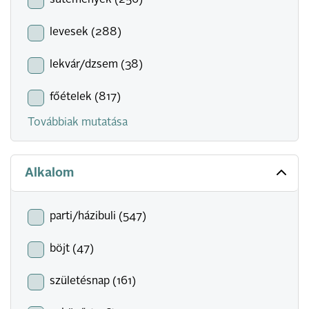
sütemények (256)
levesek (288)
lekvár/dzsem (38)
főételek (817)
Továbbiak mutatása
Alkalom
parti/házibuli (547)
böjt (47)
születésnap (161)