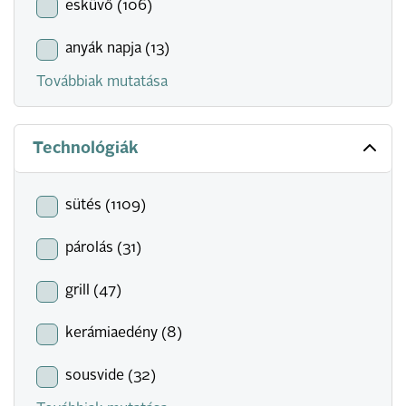
esküvő (106)
anyák napja (13)
Továbbiak mutatása
Technológiák
sütés (1109)
párolás (31)
grill (47)
kerámiaedény (8)
sousvide (32)