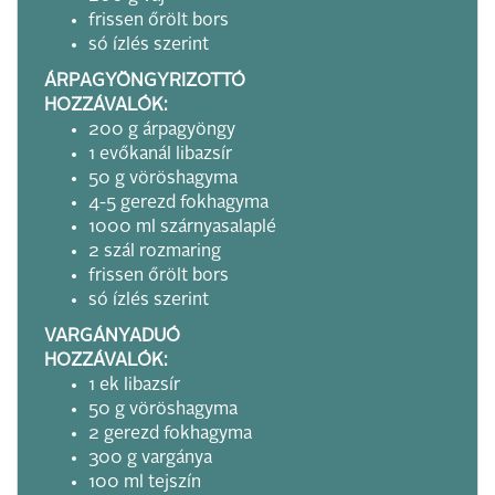
frissen őrölt bors
só ízlés szerint
ÁRPAGYÖNGYRIZOTTÓ
HOZZÁVALÓK:
200 g árpagyöngy
1 evőkanál libazsír
50 g vöröshagyma
4-5 gerezd fokhagyma
1000 ml szárnyasalaplé
2 szál rozmaring
frissen őrölt bors
só ízlés szerint
VARGÁNYADUÓ
HOZZÁVALÓK:
1 ek libazsír
50 g vöröshagyma
2 gerezd fokhagyma
300 g vargánya
100 ml tejszín