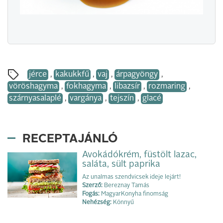
jérce
,
kakukkfű
,
vaj
,
árpagyöngy
,
vöröshagyma
,
fokhagyma
,
libazsír
,
rozmaring
,
szárnyasalaplé
,
vargánya
,
tejszín
,
glacé
RECEPTAJÁNLÓ
Avokádókrém, füstölt lazac,
saláta, sült paprika
Az unalmas szendvicsek ideje lejárt!
Szerző:
Bereznay Tamás
Fogás:
MagyarKonyha finomság
Nehézség:
Könnyű