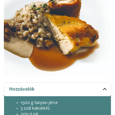
Hozzávalók
1500 g tanyasi jérce
5 szál kakukkfű
200 g vaj