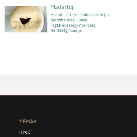
Madártej
Madrátej éttermi szakácsoknak (is)
Szerző:
Palotai Csaba
Fogás:
édesség/ínyencség
Nehézség:
Könnyű
TÉMÁK
Hírek