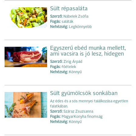
Sült répasaláta
Szerző:
Nábelek Zsófia
Fogás:
saláták
Nehézség:
Legkönnyebb
Egyszerű ebéd munka mellett,
ami vacsira is jó lesz, hidegen
Szerző:
Zirig Árpád
Fogás:
főételek
Nehézség:
Könnyű
Sült gyümölcsök sonkában
Az édes és a sós mennyei találkozása egyetlen
falatkában.
Szerző:
Száraz Zsuzsanna
Fogás:
MagyarKonyha finomság
Nehézség:
Könnyű