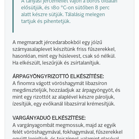
A tanyasi jércemellet vajon a bőrös oldalán
elősütjük, és 180 °C-on sütőben 8 perc
alatt készre sütjük. Tálalásig melegen
tartjuk és pihentetjük.
A megmaradt jércedarabokból egy jóízű
szárnyasalaplevet készítünk friss fűszerekkel,
hasonlóan, mint egy húslevest, csak só nélkül.
Ha elkészült, leszűrjük és zsírtalanítjuk.
ÁRPAGYÖNGYRIZOTTÓ ELKÉSZÍTÉSE:
A finomra vágott vöröshagymát libazsíron
megdinszteljük, hozzáadjuk az árpagyöngyöt, és
mint egy rizottót az alaplével készre pároljuk,
ízesítjük, egy evőkanál libazsírral krémesítjük.
VARGÁNYADUÓ ELKÉSZÍTÉSE:
A vargányagombát megmossuk, majd az egyik
felét vöröshagymával, fokhagymával, fűszerekkel