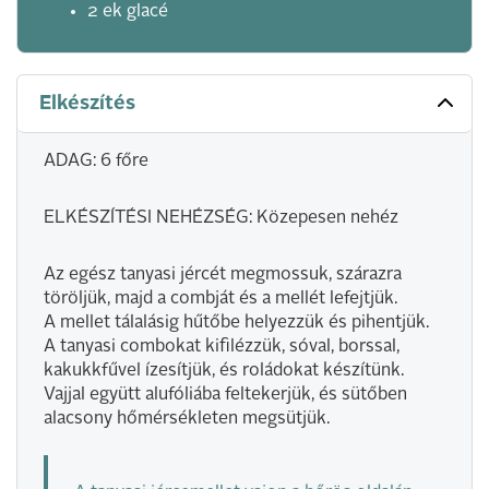
2 ek glacé
Elkészítés
ADAG: 6 főre
ELKÉSZÍTÉSI NEHÉZSÉG: Közepesen nehéz
Az egész tanyasi jércét megmossuk, szárazra
töröljük, majd a combját és a mellét lefejtjük.
A mellet tálalásig hűtőbe helyezzük és pihentjük.
A tanyasi combokat kifilézzük, sóval, borssal,
kakukkfűvel ízesítjük, és roládokat készítünk.
Vajjal együtt alufóliába feltekerjük, és sütőben
alacsony hőmérsékleten megsütjük.