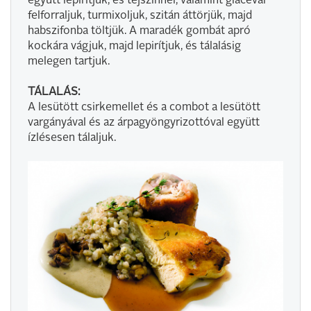
együtt lepirítjuk, és tejszínnel, valamint glacéval
felforraljuk, turmixoljuk, szitán áttörjük, majd
habszifonba töltjük. A maradék gombát apró
kockára vágjuk, majd lepirítjuk, és tálalásig
melegen tartjuk.
TÁLALÁS:
A lesütött csirkemellet és a combot a lesütött
vargányával és az árpagyöngyrizottóval együtt
ízlésesen tálaljuk.