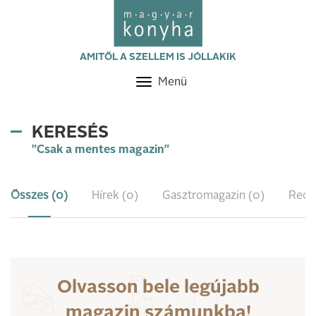
AMITŐL A SZELLEM IS JÓLLAKIK
Menü
Toggle
navigation
KERESÉS
"Csak a mentes magazin"
Összes (0)
Hírek (0)
Gasztromagazin (0)
Rece
Olvasson bele legújabb
magazin számunkba!