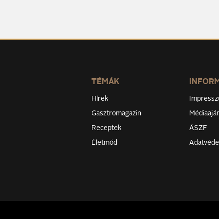
TÉMÁK
INFOR
Hírek
Impress
Gasztromagazin
Médiaaján
Receptek
ÁSZF
Életmód
Adatvéd