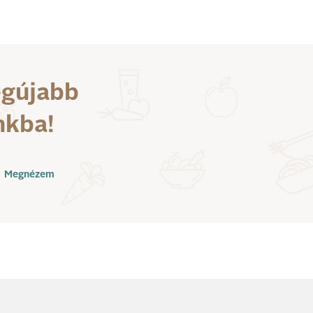
egújabb
nkba!
Megnézem