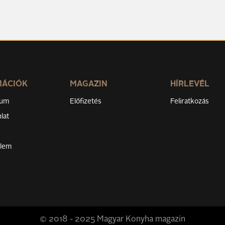
MÁCIÓK
MAGAZIN
HÍRLEVÉL
zum
Előfizetés
Feliratkozás
lat
elem
© 2018 - 2025 Magyar Konyha magazin