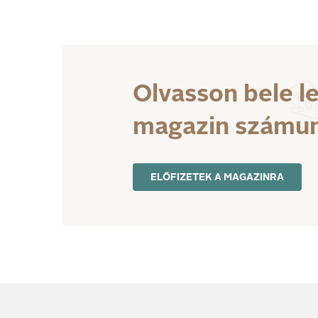
Olvasson bele l
magazin számu
ELŐFIZETEK A MAGAZINRA