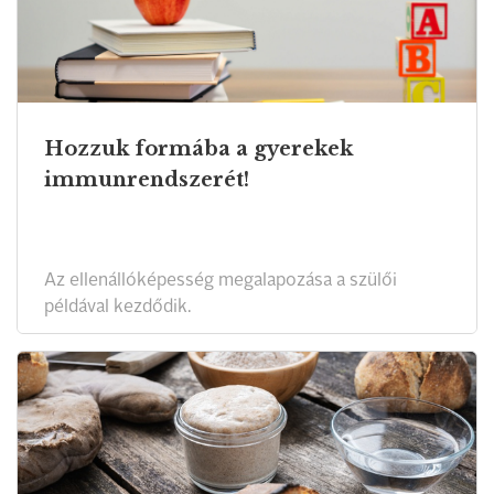
Hozzuk formába a gyerekek
immunrendszerét!
Az ellenállóképesség megalapozása a szülői
példával kezdődik.