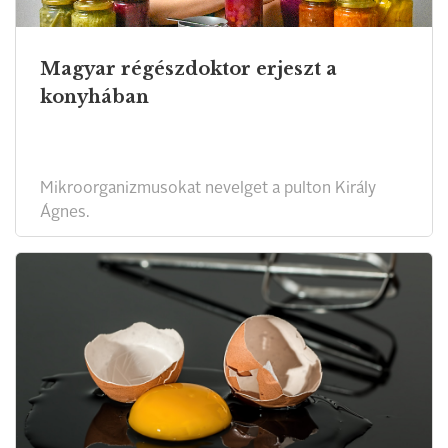
Magyar régészdoktor erjeszt a
konyhában
Mikroorganizmusokat nevelget a pulton Király
Ágnes.