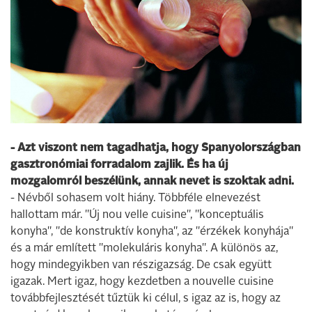
- Azt viszont nem tagadhatja, hogy Spanyolországban
gasztronómiai forradalom zajlik. És ha új
mozgalomról beszélünk, annak nevet is szoktak adni.
- Névből sohasem volt hiány. Többféle elnevezést
hallottam már. "Új nou velle cuisine", "konceptuális
konyha", "de konstruktív konyha", az "érzékek konyhája"
és a már említett "molekuláris konyha". A különös az,
hogy mindegyikben van részigazság. De csak együtt
igazak. Mert igaz, hogy kezdetben a nouvelle cuisine
továbbfejlesztését tűztük ki célul, s igaz az is, hogy az