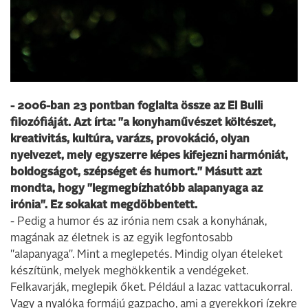
- 2006-ban 23 pontban foglalta össze az El Bulli
filozófiáját. Azt írta: "a konyhaművészet költészet,
kreativitás, kultúra, varázs, provokáció, olyan
nyelvezet, mely egyszerre képes kifejezni harmóniát,
boldogságot, szépséget és humort." Másutt azt
mondta, hogy "legmegbízhatóbb alapanyaga az
irónia". Ez sokakat megdöbbentett.
- Pedig a humor és az irónia nem csak a konyhának,
magának az életnek is az egyik legfontosabb
"alapanyaga". Mint a meglepetés. Mindig olyan ételeket
készítünk, melyek meghökkentik a vendégeket.
Felkavarják, meglepik őket. Például a lazac vattacukorral.
Vagy a nyalóka formájú gazpacho, ami a gyerekkori ízekre