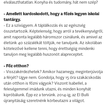
elválaszthatatlan. Konyha és tudomány, hát nem szép?
- Amellett kardoskodott, hogy a főzés legyen iskolai
tantárgy.
- Ez a szívügyem. A táplálkozás és az egészség
összetartozik. Képtelenség, hogy arról a tevékenységről,
amit naponta legalább háromszor csinálunk, és amivel az
életünk 40 százalékát töltjük, ne tanuljunk. Az iskolában
kötelezővé kellene tenni, hogy érettségiig mindenki
tanuljon meg legalább huszonöt alapreceptet.
- Főz otthon?
- Visszakérdezhetek? Amikor hazamegy, meginterjúvolja
a férjét? Ugye nem. Gondolja, hogy 15 óra szakácskodás
után otthon is főzni vágyok? Viszont Isabellel, a
feleségemmel imádunk utazni, és minden konyhát
kipróbálunk. Épp ez a tervünk. 2014-ig, az El Bulli
újranyitásáig szeretnénk körbeutazni a világot.