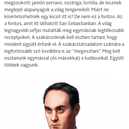
megszokott: jamón serrano, osztriga, tortilla, de lesznek
meglepő alapanyagok a világ tengereiből. Miért ne
kísérletezhetnék egy kicsit itt is? De nem ez a fontos. Az
a fontos, amit itt láthatott San Sebastianban. A világ
legnagyobb séfjei mutatták meg egymásnak legtitkosabb
receptjeiket. A szakácsoknak kell észben tartani, hogy
mindent együtt értünk el. A szakácstársadalom számára a
legfontosabb szó továbbra is az: "megosztani". Meg kell
osztanunk egymással (és másokkal) a tudásunkat. Együtt
többek vagyunk.