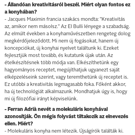
- Állandóan kreativitásról beszél. Miért olyan fontos ez
a konyhában?
- Jacques Maximin francia szakács mondta: "Kreativitás
az, amikor nem másolsz." Az El Bulli lényege a szabadság.
Az elmúlt években a konyhaművészetben rengeteg dolog
megkérdőjeleződött. Mi nem új fogásokat, hanem új
koncepciókat, új konyhai nyelvet találtunk ki. Ezeket
fejlesztjük most tovább, és kutatunk újak után. Az
ételkészítésnek több módja van. Elkészíthetünk egy
hagyományos receptet, megújíthatjuk ugyanezt saját
elképzeléseink szerint, vagy teremthetünk új receptet is.
Ez utóbbi a kreativitás legmagasabb foka. Főként akkor,
ha új technológiát alkalmazunk. Mondhatjuk úgy is, hogy
mi új filozófiai irányt képviselünk.
- Ferran Adrià nevét a molekuláris konyhával
azonosítják. Ön mégis folyvást tiltakozik az elnevezés
ellen. Miért?
- Molekuláris konyha nem létezik. Újságírók találták ki.