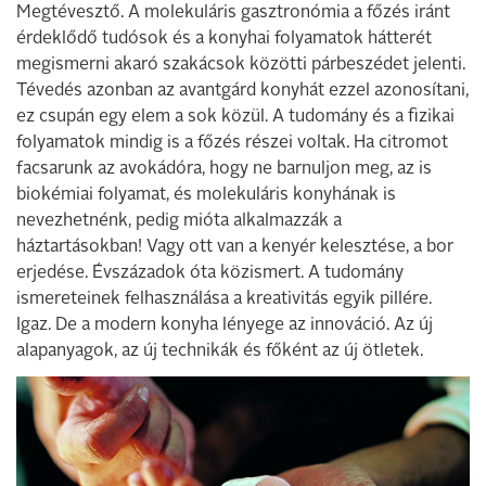
Megtévesztő. A molekuláris gasztronómia a főzés iránt
érdeklődő tudósok és a konyhai folyamatok hátterét
megismerni akaró szakácsok közötti párbeszédet jelenti.
Tévedés azonban az avantgárd konyhát ezzel azonosítani,
ez csupán egy elem a sok közül. A tudomány és a fizikai
folyamatok mindig is a főzés részei voltak. Ha citromot
facsarunk az avokádóra, hogy ne barnuljon meg, az is
biokémiai folyamat, és molekuláris konyhának is
nevezhetnénk, pedig mióta alkalmazzák a
háztartásokban! Vagy ott van a kenyér kelesztése, a bor
erjedése. Évszázadok óta közismert. A tudomány
ismereteinek felhasználása a kreativitás egyik pillére.
Igaz. De a modern konyha lényege az innováció. Az új
alapanyagok, az új technikák és főként az új ötletek.