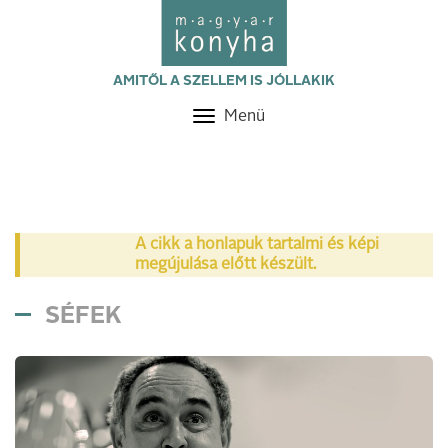
AMITŐL A SZELLEM IS JÓLLAKIK
Menü
Toggle
navigation
A cikk a honlapuk tartalmi és képi
megújulása előtt készült.
SÉFEK