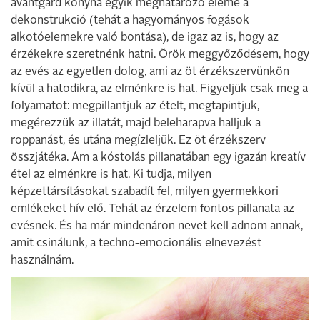
avantgárd konyha egyik meghatározó eleme a
dekonstrukció (tehát a hagyományos fogások
alkotóelemekre való bontása), de igaz az is, hogy az
érzékekre szeretnénk hatni. Örök meggyőződésem, hogy
az evés az egyetlen dolog, ami az öt érzékszervünkön
kívül a hatodikra, az elménkre is hat. Figyeljük csak meg a
folyamatot: megpillantjuk az ételt, megtapintjuk,
megérezzük az illatát, majd beleharapva halljuk a
roppanást, és utána megízleljük. Ez öt érzékszerv
összjátéka. Ám a kóstolás pillanatában egy igazán kreatív
étel az elménkre is hat. Ki tudja, milyen
képzettársításokat szabadít fel, milyen gyermekkori
emlékeket hív elő. Tehát az érzelem fontos pillanata az
evésnek. És ha már mindenáron nevet kell adnom annak,
amit csinálunk, a techno-emocionális elnevezést
használnám.