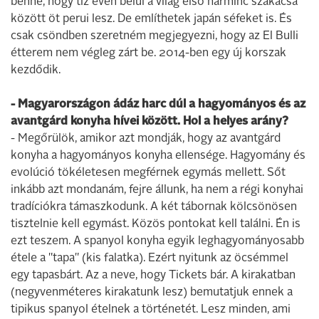
benne, hogy tíz éven belül a világ első harminc szakácsa
között öt perui lesz. De említhetek japán séfeket is. És
csak csöndben szeretném megjegyezni, hogy az El Bulli
étterem nem végleg zárt be. 2014-ben egy új korszak
kezdődik.
- Magyarországon ádáz harc dúl a hagyományos és az
avantgárd konyha hívei között. Hol a helyes arány?
- Megőrülök, amikor azt mondják, hogy az avantgárd
konyha a hagyományos konyha ellensége. Hagyomány és
evolúció tökéletesen megférnek egymás mellett. Sőt
inkább azt mondanám, fejre állunk, ha nem a régi konyhai
tradíciókra támaszkodunk. A két tábornak kölcsönösen
tisztelnie kell egymást. Közös pontokat kell találni. Én is
ezt teszem. A spanyol konyha egyik leghagyományosabb
étele a "tapa" (kis falatka). Ezért nyitunk az öcsémmel
egy tapasbárt. Az a neve, hogy Tickets bár. A kirakatban
(negyvenméteres kirakatunk lesz) bemutatjuk ennek a
tipikus spanyol ételnek a történetét. Lesz minden, ami