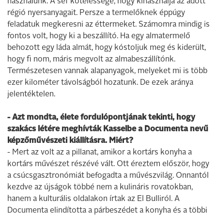
használunk. A séf kötelessége, hogy kihasználja az adott
régió nyersanyagait. Persze a termelőknek éppúgy
feladatuk megkeresni az éttermeket. Számomra mindig is
fontos volt, hogy ki a beszállító. Ha egy almatermelő
behozott egy láda almát, hogy kóstoljuk meg és kiderült,
hogy fi nom, máris megvolt az almabeszállítónk.
Természetesen vannak alapanyagok, melyeket mi is több
ezer kilométer távolságból hozatunk. De ezek aránya
jelentéktelen.
- Azt mondta, élete fordulópontjának tekinti, hogy
szakács létére meghívták Kasselbe a Documenta nevű
képzőművészeti kiállításra. Miért?
- Mert az volt az a pillanat, amikor a kortárs konyha a
kortárs művészet részévé vált. Ott éreztem először, hogy
a csúcsgasztronómiát befogadta a művészvilág. Onnantól
kezdve az újságok többé nem a kulináris rovatokban,
hanem a kulturális oldalakon írtak az El Bulliról. A
Documenta elindította a párbeszédet a konyha és a többi