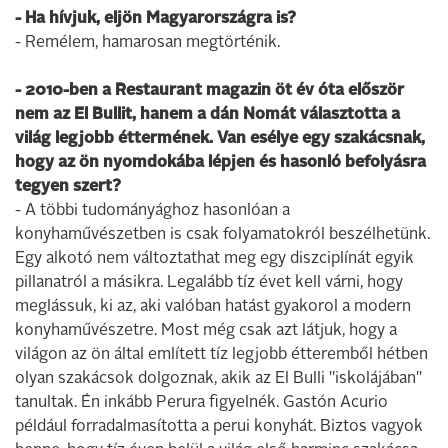
- Ha hívjuk, eljön Magyarországra is?
- Remélem, hamarosan megtörténik.
- 2010-ben a Restaurant magazin öt év óta először
nem az El Bullit, hanem a dán Nomát választotta a
világ legjobb éttermének. Van esélye egy szakácsnak,
hogy az ön nyomdokába lépjen és hasonló befolyásra
tegyen szert?
- A többi tudományághoz hasonlóan a
konyhaművészetben is csak folyamatokról beszélhetünk.
Egy alkotó nem változtathat meg egy diszciplínát egyik
pillanatról a másikra. Legalább tíz évet kell várni, hogy
meglássuk, ki az, aki valóban hatást gyakorol a modern
konyhaművészetre. Most még csak azt látjuk, hogy a
világon az ön által említett tíz legjobb étteremből hétben
olyan szakácsok dolgoznak, akik az El Bulli "iskolájában"
tanultak. Én inkább Perura figyelnék. Gastón Acurio
például forradalmasította a perui konyhát. Biztos vagyok