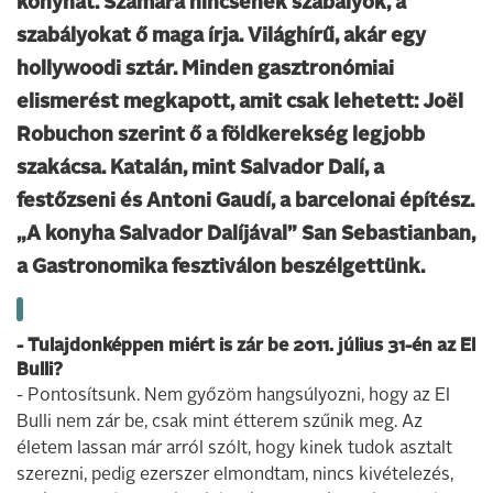
konyhát. Számára nincsenek szabályok, a
szabályokat ő maga írja. Világhírű, akár egy
hollywoodi sztár. Minden gasztronómiai
elismerést megkapott, amit csak lehetett: Joël
Robuchon szerint ő a földkerekség legjobb
szakácsa. Katalán, mint Salvador Dalí, a
festőzseni és Antoni Gaudí, a barcelonai építész.
„A konyha Salvador Dalíjával” San Sebastianban,
a Gastronomika fesztiválon beszélgettünk.
- Tulajdonképpen miért is zár be 2011. július 31-én az El
Bulli?
- Pontosítsunk. Nem győzöm hangsúlyozni, hogy az El
Bulli nem zár be, csak mint étterem szűnik meg. Az
életem lassan már arról szólt, hogy kinek tudok asztalt
szerezni, pedig ezerszer elmondtam, nincs kivételezés,