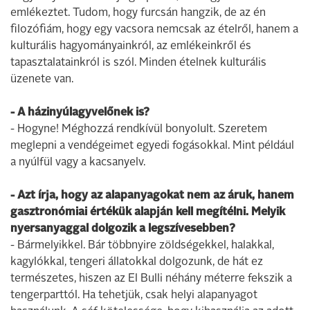
emlékeztet. Tudom, hogy furcsán hangzik, de az én
filozófiám, hogy egy vacsora nemcsak az ételről, hanem a
kulturális hagyományainkról, az emlékeinkről és
tapasztalatainkról is szól. Minden ételnek kulturális
üzenete van.
- A házinyúlagyvelőnek is?
- Hogyne! Méghozzá rendkívül bonyolult. Szeretem
meglepni a vendégeimet egyedi fogásokkal. Mint például
a nyúlfül vagy a kacsanyelv.
- Azt írja, hogy az alapanyagokat nem az áruk, hanem
gasztronómiai értékük alapján kell megítélni. Melyik
nyersanyaggal dolgozik a legszívesebben?
- Bármelyikkel. Bár többnyire zöldségekkel, halakkal,
kagylókkal, tengeri állatokkal dolgozunk, de hát ez
természetes, hiszen az El Bulli néhány méterre fekszik a
tengerparttól. Ha tehetjük, csak helyi alapanyagot