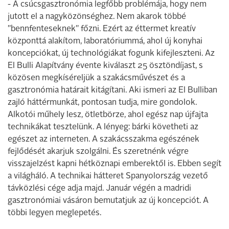
- A csúcsgasztronómia legfőbb problémája, hogy nem
jutott el a nagyközönséghez. Nem akarok többé
"bennfenteseknek" főzni. Ezért az éttermet kreatív
központtá alakítom, laboratóriummá, ahol új konyhai
koncepciókat, új technológiákat fogunk kifejleszteni. Az
El Bulli Alapítvány évente kiválaszt 25 ösztöndíjast, s
közösen megkíséreljük a szakácsművészet és a
gasztronómia határait kitágítani. Aki ismeri az El Bulliban
zajló háttérmunkát, pontosan tudja, mire gondolok.
Alkotói műhely lesz, ötletbörze, ahol egész nap újfajta
technikákat tesztelünk. A lényeg: bárki követheti az
egészet az interneten. A szakácsszakma egészének
fejlődését akarjuk szolgálni. És szeretnénk végre
visszajelzést kapni hétköznapi emberektől is. Ebben segít
a világháló. A technikai hátteret Spanyolország vezető
távközlési cége adja majd. Január végén a madridi
gasztronómiai vásáron bemutatjuk az új koncepciót. A
többi legyen meglepetés.