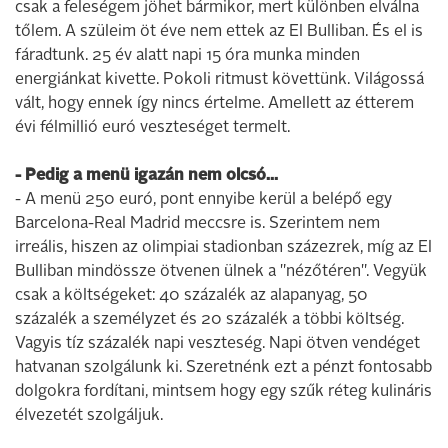
csak a feleségem jöhet bármikor, mert különben elválna
tőlem. A szüleim öt éve nem ettek az El Bulliban. És el is
fáradtunk. 25 év alatt napi 15 óra munka minden
energiánkat kivette. Pokoli ritmust követtünk. Világossá
vált, hogy ennek így nincs értelme. Amellett az étterem
évi félmillió euró veszteséget termelt.
- Pedig a menü igazán nem olcsó...
- A menü 250 euró, pont ennyibe kerül a belépő egy
Barcelona-Real Madrid meccsre is. Szerintem nem
irreális, hiszen az olimpiai stadionban százezrek, míg az El
Bulliban mindössze ötvenen ülnek a "nézőtéren". Vegyük
csak a költségeket: 40 százalék az alapanyag, 50
százalék a személyzet és 20 százalék a többi költség.
Vagyis tíz százalék napi veszteség. Napi ötven vendéget
hatvanan szolgálunk ki. Szeretnénk ezt a pénzt fontosabb
dolgokra fordítani, mintsem hogy egy szűk réteg kulináris
élvezetét szolgáljuk.