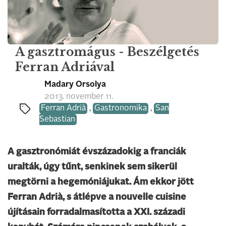
A gasztromágus - Beszélgetés
Ferran Adriával
Madary Orsolya
2013. november 11.
Ferran Adrià
,
Gastronomika
,
San
Sebastian
A gasztronómiát évszázadokig a franciák
uralták, úgy tűnt, senkinek sem sikerül
megtörni a hegemóniájukat. Ám ekkor jött
Ferran Adrià, s átlépve a nouvelle cuisine
újításain forradalmasította a XXI. századi