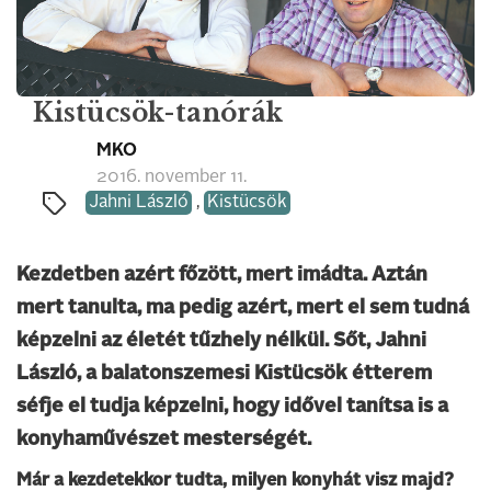
Kistücsök-tanórák
MKO
2016. november 11.
Jahni László
,
Kistücsök
Kezdetben azért főzött, mert imádta. Aztán
mert tanulta, ma pedig azért, mert el sem tudná
képzelni az életét tűzhely nélkül. Sőt, Jahni
László, a balatonszemesi Kistücsök étterem
séfje el tudja képzelni, hogy idővel tanítsa is a
konyhaművészet mesterségét.
Már a kezdetekkor tudta, milyen konyhát visz majd?