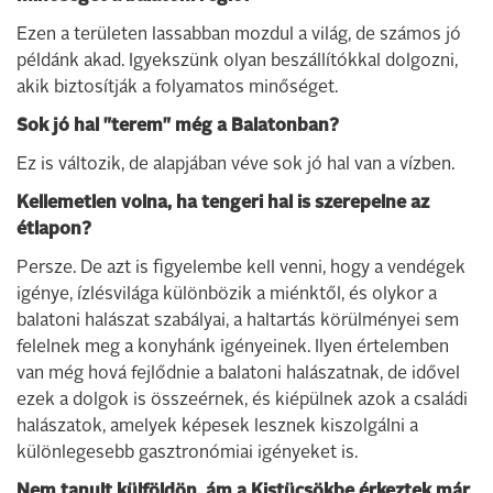
Ezen a területen lassabban mozdul a világ, de számos jó
példánk akad. Igyekszünk olyan beszállítókkal dolgozni,
akik biztosítják a folyamatos minőséget.
Sok jó hal "terem" még a Balatonban?
Ez is változik, de alapjában véve sok jó hal van a vízben.
Kellemetlen volna, ha tengeri hal is szerepelne az
étlapon?
Persze. De azt is figyelembe kell venni, hogy a vendégek
igénye, ízlésvilága különbözik a miénktől, és olykor a
balatoni halászat szabályai, a haltartás körülményei sem
felelnek meg a konyhánk igényeinek. Ilyen értelemben
van még hová fejlődnie a balatoni halászatnak, de idővel
ezek a dolgok is összeérnek, és kiépülnek azok a családi
halászatok, amelyek képesek lesznek kiszolgálni a
különlegesebb gasztronómiai igényeket is.
Nem tanult külföldön, ám a Kistücsökbe érkeztek már