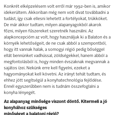
Konkrét elképzelésem volt erről már 1992-ben is, amikor
idekerültem. Akkoriban még nem volt divat továbbadni a
tudást, így csak ellesni lehetett a fortélyokat, trükköket.
De már akkor tudtam, milyen alapanyagokból akarok
főzni, milyen fűszereket szeretnék használni. Az
alapkoncepcióm az volt, hogy használjuk ki a Balaton és a
környék lehetőségeit, de ne csak abból a szempontból,
hogy itt vannak halak, a somogyi régió pedig bőséggel
ellát bennünket vadhússal, zöldségekkel, hanem abból a
megfontolásból is, hogy minden évszaknak megvannak a
sajátos ízei. Nekünk erre kell figyelni, ezeket a
hagyományokat kell követni. Az irányt tehát tudtam, és
ehhez jött segítségül a konyhatechnológia fejlődése.
Ennél egyszerűbben nem is tudnám összefoglalni a
konyha lényegét.
Az alapanyag minősége viszont döntő. Kitermeli a jó
konyhához szükséges
minőséget a balatoni régió?