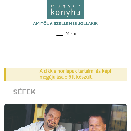
AMITŐL A SZELLEM IS JÓLLAKIK
Menü
Toggle
navigation
A cikk a honlapuk tartalmi és képi
megújulása előtt készült.
SÉFEK