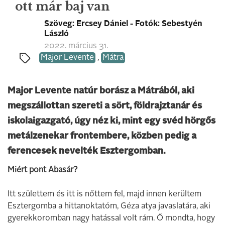
ott már baj van
Szöveg: Ercsey Dániel - Fotók: Sebestyén
László
2022. március 31.
Major Levente
,
Mátra
Major Levente natúr borász a Mátrából, aki
megszállottan szereti a sört, földrajztanár és
iskolaigazgató, úgy néz ki, mint egy svéd hörgős
metálzenekar frontembere, közben pedig a
ferencesek nevelték Esztergomban.
Miért pont Abasár?
Itt születtem és itt is nőttem fel, majd innen kerültem
Esztergomba a hittanoktatóm, Géza atya javaslatára, aki
gyerekkoromban nagy hatással volt rám. Ő mondta, hogy