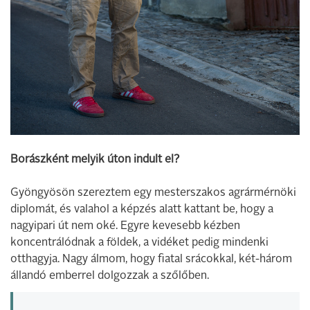
Borászként melyik úton indult el?
Gyöngyösön szereztem egy mesterszakos agrármérnöki
diplomát, és valahol a képzés alatt kattant be, hogy a
nagyipari út nem oké. Egyre kevesebb kézben
koncentrálódnak a földek, a vidéket pedig mindenki
otthagyja. Nagy álmom, hogy fiatal srácokkal, két-három
állandó emberrel dolgozzak a szőlőben.