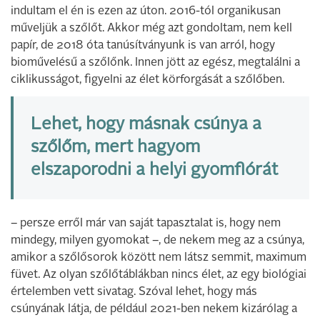
indultam el én is ezen az úton. 2016-tól organikusan
műveljük a szőlőt. Akkor még azt gondoltam, nem kell
papír, de 2018 óta tanúsítványunk is van arról, hogy
bioművelésű a szőlőnk. Innen jött az egész, megtalálni a
ciklikusságot, figyelni az élet körforgását a szőlőben.
Lehet, hogy másnak csúnya a
szőlőm, mert hagyom
elszaporodni a helyi gyomflórát
– persze erről már van saját tapasztalat is, hogy nem
mindegy, milyen gyomokat –, de nekem meg az a csúnya,
amikor a szőlősorok között nem látsz semmit, maximum
füvet. Az olyan szőlőtáblákban nincs élet, az egy biológiai
értelemben vett sivatag. Szóval lehet, hogy más
csúnyának látja, de például 2021-ben nekem kizárólag a