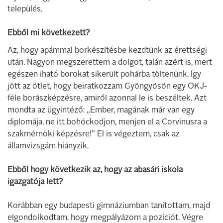
település.
Ebből mi következett?
Az, hogy apámmal borkészítésbe kezdtünk az érettségi
után. Nagyon megszerettem a dolgot, talán azért is, mert
egészen iható borokat sikerült pohárba töltenünk. Így
jött az ötlet, hogy beiratkozzam Gyöngyösön egy OKJ-
féle borászképzésre, amiről azonnal le is beszéltek. Azt
mondta az ügyintéző: „Ember, magának már van egy
diplomája, ne itt bohóckodjon, menjen el a Corvinusra a
szakmérnöki képzésre!” El is végeztem, csak az
államvizsgám hiányzik.
Ebből hogy következik az, hogy az abasári iskola
igazgatója lett?
Korábban egy budapesti gimnáziumban tanítottam, majd
elgondolkodtam, hogy megpályázom a pozíciót. Végre