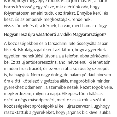
is kell, hogy megvegye többé. Majd jön más. Mi, a natúr
boros közösség egy része, már elértünk oda, hogy
folyamatosan emelni tudtuk az árakat. Ennyibe kerül és
kész. És az emberek megkóstolják, rendelnek,
visszajönnek és újra kérnek, ha van, mert hamar elfogy.
Hogyan lesz újra vásárlóerő a vidéki Magyarországon?
A közösségekben és a társadalmi felelősségvállalásban
hiszek. Iskolaigazgatóként azt látom, hogy a gyerekek
egyetlen menekülési útvonala a telefon, abba zárkóznak
be. Ez az új antidepresszáns, ahol névtelenül ki lehet adni
minden frusztrációt, és ez veszi át a közösség szerepét
is, ha hagyjuk. Nem nagy dolog, de nálam például nincsen
óra előtti kötelező vigyázzba állás, megpróbálok minden
gyerekhez odamenni, a szemébe nézek, kezet fogok vele,
megkérdezem, milyen a napja. Elképesztően hálásak
ezért a négy másodpercért, mert ez csak róluk szól. A
közösségeket apróságokkal kell újraszervezni, úgyhogy
rászoktattuk a gyerekeket, hogy járjanak biciklivel suliba.