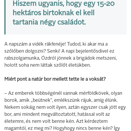
Hiszem ugyanis, hogy egy 15-20
hektáros birtoknak el kell
tartania négy családot.
A napszám a vidék rákfenéje! Tudod, ki akar ma a
szőlőben dolgozni? Senki! A napi bejelentősdivel ez
rabszolgamunka, Ózdról jönnek a brigádok metszeni,
holott soha nem láttak szőlőt életükben.
Miért pont a natúr bor mellett tette le a voksát?
– Az emberek többségénél vannak mérföldkövek, olyan
borok, amik „beütnek”, emlékszünk rájuk, amíg élünk.
Nekem sokáig nem volt ilyen, aztán egyszer csak jött egy
bor, ami mindent megváltoztatott, hatással volt az
életemre, és nem volt benne kén. Azt kérdeztem
magamtól, ez meg mi? Hogyhogy nincs benne kén? Így