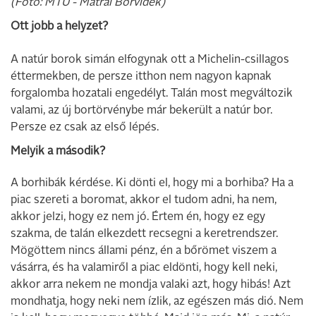
(Fotó: MTÜ - Mátrai Borvidék)
Ott jobb a helyzet?
A natúr borok simán elfogynak ott a Michelin-csillagos
éttermekben, de persze itthon nem nagyon kapnak
forgalomba hozatali engedélyt. Talán most megváltozik
valami, az új bortörvénybe már bekerült a natúr bor.
Persze ez csak az első lépés.
Melyik a második?
A borhibák kérdése. Ki dönti el, hogy mi a borhiba? Ha a
piac szereti a boromat, akkor el tudom adni, ha nem,
akkor jelzi, hogy ez nem jó. Értem én, hogy ez egy
szakma, de talán elkezdett recsegni a keretrendszer.
Mögöttem nincs állami pénz, én a bőrömet viszem a
vásárra, és ha valamiről a piac eldönti, hogy kell neki,
akkor arra nekem ne mondja valaki azt, hogy hibás! Azt
mondhatja, hogy neki nem ízlik, az egészen más dió. Nem