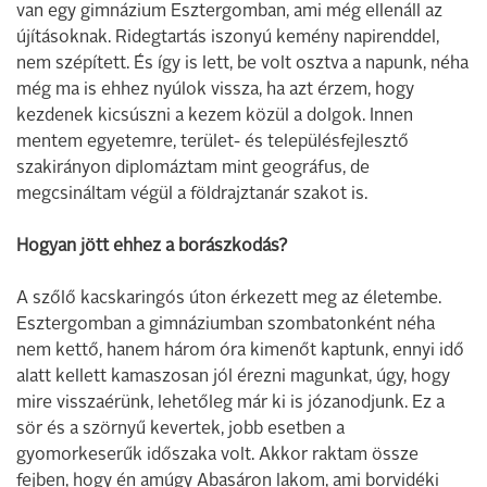
van egy gimnázium Esztergomban, ami még ellenáll az
újításoknak. Ridegtartás iszonyú kemény napirenddel,
nem szépített. És így is lett, be volt osztva a napunk, néha
még ma is ehhez nyúlok vissza, ha azt érzem, hogy
kezdenek kicsúszni a kezem közül a dolgok. Innen
mentem egyetemre, terület- és településfejlesztő
szakirányon diplomáztam mint geográfus, de
megcsináltam végül a földrajztanár szakot is.
Hogyan jött ehhez a borászkodás?
A szőlő kacskaringós úton érkezett meg az életembe.
Esztergomban a gimnáziumban szombatonként néha
nem kettő, hanem három óra kimenőt kaptunk, ennyi idő
alatt kellett kamaszosan jól érezni magunkat, úgy, hogy
mire visszaérünk, lehetőleg már ki is józanodjunk. Ez a
sör és a szörnyű kevertek, jobb esetben a
gyomorkeserűk időszaka volt. Akkor raktam össze
fejben, hogy én amúgy Abasáron lakom, ami borvidéki