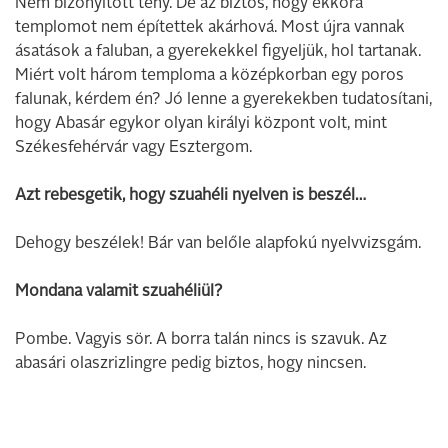
Nem bizonyított tény. De az biztos, hogy ekkora
templomot nem építettek akárhová. Most újra vannak
ásatások a faluban, a gyerekekkel figyeljük, hol tartanak.
Miért volt három temploma a középkorban egy poros
falunak, kérdem én? Jó lenne a gyerekekben tudatosítani,
hogy Abasár egykor olyan királyi központ volt, mint
Székesfehérvár vagy Esztergom.
Azt rebesgetik, hogy szuahéli nyelven is beszél…
Dehogy beszélek! Bár van belőle alapfokú nyelvvizsgám.
Mondana valamit szuahéliül?
Pombe. Vagyis sör. A borra talán nincs is szavuk. Az
abasári olaszrizlingre pedig biztos, hogy nincsen.