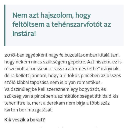
Nem azt hajszolom, hogy
feltöltsem a tehénszarvfotót az
Instára!
2018-ban egyébként nagy felbuzdulásomban kitaláltam,
hogy nekem nincs szükségem gépekre. Azt hiszem, ez is
része volt a rousseau-i „vissza a természetbe” iránynak,
de rá kellett jönnöm, hogy a 11 fokos pincében az összes
szőlő lábbal taposása nem is olyan romantikus.
Valószínűleg be kell szereznem egy bogyózót, és
szükség van a pincében a szintkülönbséget áthidaló kis
teherliftre is, mert a derekam nem bírja a több száz
karton bor mozgatását.
Kik veszik a borait?