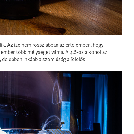
zlik. Az íze nem rossz abban az értelemben, hogy
az ember több mélységet várna. A 4,6-os alkohol az
AZ, de ebben inkább a szomjúság a felelős.