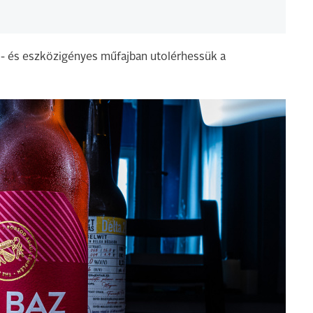
- és eszközigényes műfajban utolérhessük a