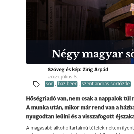
Négy magyar sör
Szöveg és kép: Zirig Árpád
2021. július 8.
sör
,
baz beer
,
szent andrás sörfőzde
Hőségriadó van, nem csak a nappalok túl m
A munka után, mikor már rend van a házba
nyugodtan leülni és a visszafogott éjszaka
A magasabb alkoholtartalmú tételek nekem ilyent