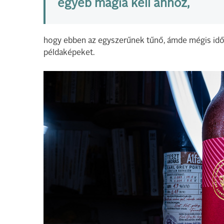
egyéb mágia kell ahhoz,
hogy ebben az egyszerűnek tűnő, ámde mégis idő
példaképeket.