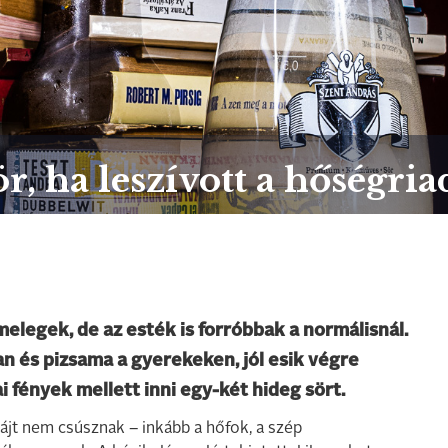
, ha leszívott a hőségria
elegek, de az esték is forróbbak a normálisnál.
n és pizsama a gyerekeken, jól esik végre
i fények mellett inni egy-két hideg sört.
ájt nem csúsznak – inkább a hőfok, a szép