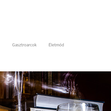
k
Gasztroarcok
Életmód