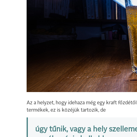
Az a helyzet, hogy idehaza még egy kraft főzdétől
termékek, ez is közéjük tartozik, de
úgy tűnik, vagy a hely szellem