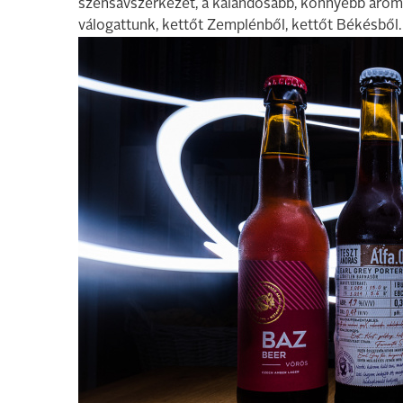
szénsavszerkezet, a kalandosabb, könnyebb aromák
válogattunk, kettőt Zemplénből, kettőt Békésből.