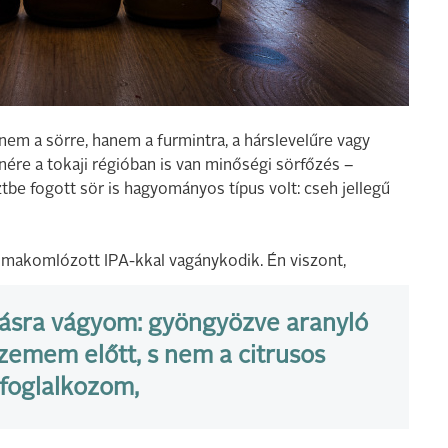
nem a sörre, hanem a furmintra, a hárslevelűre vagy
ére a tokaji régióban is van minőségi sörfőzés –
ztbe fogott sör is hagyományos típus volt: cseh jellegű
omakomlózott IPA-kkal vagánykodik. Én viszont,
másra vágyom: gyöngyözve aranyló
zemem előtt, s nem a citrusos
 foglalkozom,