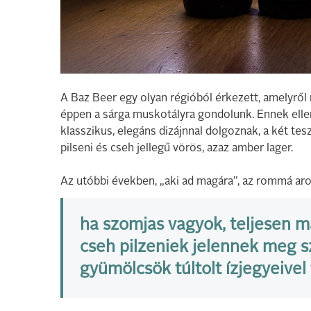
A Baz Beer egy olyan régióból érkezett, amelyről 
éppen a sárga muskotályra gondolunk. Ennek ellen
klasszikus, elegáns dizájnnal dolgoznak, a két tes
pilseni és cseh jellegű vörös, azaz amber lager.
Az utóbbi években, „aki ad magára”, az rommá ar
ha szomjas vagyok, teljesen 
cseh pilzeniek jelennek meg s
gyümölcsök túltolt ízjegyeivel