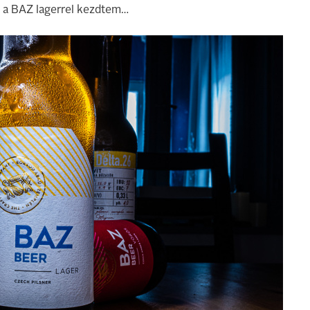
l a BAZ lagerrel kezdtem…