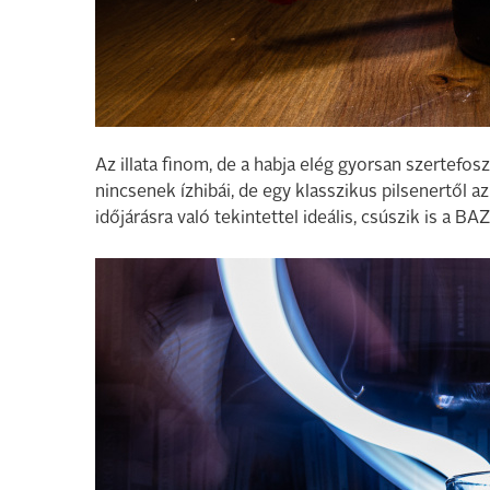
Az illata finom, de a habja elég gyorsan szertefos
nincsenek ízhibái, de egy klasszikus pilsenertől 
időjárásra való tekintettel ideális, csúszik is a B