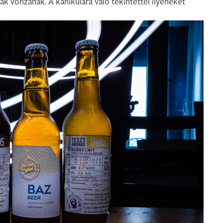
 vonzanak. A kánikulára való tekintettel ilyeneket