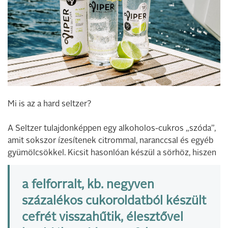
Mi is az a hard seltzer?
A Seltzer tulajdonképpen egy alkoholos-cukros „szóda”,
amit sokszor ízesítenek citrommal, naranccsal és egyéb
gyümölcsökkel. Kicsit hasonlóan készül a sörhöz, hiszen
a felforralt, kb. negyven
százalékos cukoroldatból készült
cefrét visszahűtik, élesztővel