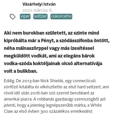
Vásárhelyi István
2021. március 6.
viper
,
seltzer
,
cukorcefre
Aki nem burokban született, az szinte mind
kipróbálta már a Fényt, a szódásszifonba öntött,
néha málnaszörppel vagy más ízesítéssel
megküldött vodkát, ami az elegáns bárok
vodka-szóda koktéljainak olcsó alternatívája
volt a bulikban.
Eddig. De 2013-ban Nick Shields, egy connecticuti
sörfőző kitalálta és elkészítette az első hard seltzert, ami
rövid idő után 2016-ban szó szerint berobbant az
amerikai piacra. A robbanás gazdasági szemszögből azt
jelenti, hogy a jelenleg legnépszerűbb márka, a White
Claw az első évben 300 százalékos emelkedést