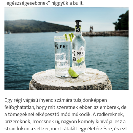
„egészségesebbnek” higgyük a bulit.
Egy régi vágású ínyenc számára tulajdonképpen
felfoghatatlan, hogy mit szeretnek ebben az emberek, de
a tömegeknél elképesztő mód működik. A radlereknek,
brízereknek, fröccsnek új, nagyon komoly kihívója lesz a
strandokon a seltzer, mert rátalált egy életérzésre, és ezt