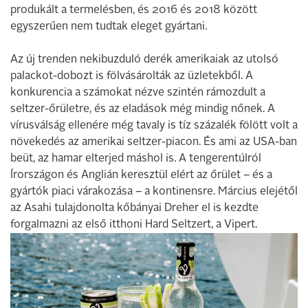
produkált a termelésben, és 2016 és 2018 között
egyszerűen nem tudtak eleget gyártani.
Az új trenden nekibuzduló derék amerikaiak az utolsó
palackot-dobozt is fölvásárolták az üzletekből. A
konkurencia a számokat nézve szintén rámozdult a
seltzer-őrületre, és az eladások még mindig nőnek. A
vírusválság ellenére még tavaly is tíz százalék fölött volt a
növekedés az amerikai seltzer-piacon. És ami az USA-ban
beüt, az hamar elterjed máshol is. A tengerentúlról
Írországon és Anglián keresztül elért az őrület – és a
gyártók piaci várakozása – a kontinensre. Március elejétől
az Asahi tulajdonolta kőbányai Dreher el is kezdte
forgalmazni az első itthoni Hard Seltzert, a Vipert.