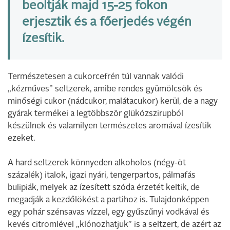
beoltják majd 15-25 fokon
erjesztik és a főerjedés végén
ízesítik.
Természetesen a cukorcefrén túl vannak valódi
„kézműves” seltzerek, amibe rendes gyümölcsök és
minőségi cukor (nádcukor, malátacukor) kerül, de a nagy
gyárak termékei a legtöbbször glükózszirupból
készülnek és valamilyen természetes aromával ízesítik
ezeket.
A hard seltzerek könnyeden alkoholos (négy-öt
százalék) italok, igazi nyári, tengerpartos, pálmafás
bulipiák, melyek az ízesített szóda érzetét keltik, de
megadják a kezdőlökést a partihoz is. Tulajdonképpen
egy pohár szénsavas vízzel, egy gyűszűnyi vodkával és
kevés citromlével „klónozhatjuk” is a seltzert, de azért az