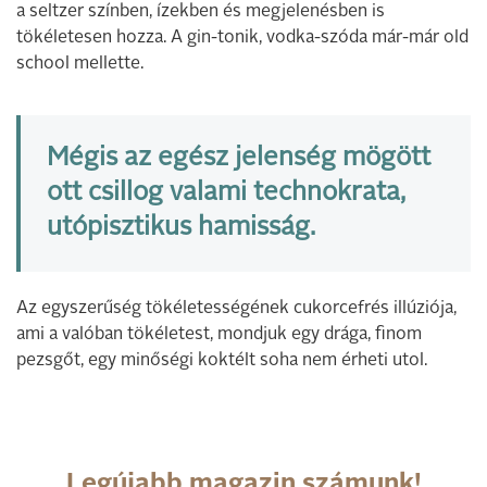
a seltzer színben, ízekben és megjelenésben is
tökéletesen hozza. A gin-tonik, vodka-szóda már-már old
school mellette.
Mégis az egész jelenség mögött
ott csillog valami technokrata,
utópisztikus hamisság.
Az egyszerűség tökéletességének cukorcefrés illúziója,
ami a valóban tökéletest, mondjuk egy drága, finom
pezsgőt, egy minőségi koktélt soha nem érheti utol.
Legújabb magazin számunk!