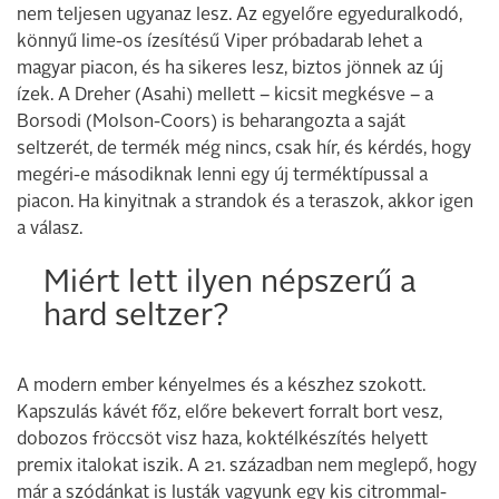
nem teljesen ugyanaz lesz. Az egyelőre egyeduralkodó,
könnyű lime-os ízesítésű Viper próbadarab lehet a
magyar piacon, és ha sikeres lesz, biztos jönnek az új
ízek. A Dreher (Asahi) mellett – kicsit megkésve – a
Borsodi (Molson-Coors) is beharangozta a saját
seltzerét, de termék még nincs, csak hír, és kérdés, hogy
megéri-e másodiknak lenni egy új terméktípussal a
piacon. Ha kinyitnak a strandok és a teraszok, akkor igen
a válasz.
Miért lett ilyen népszerű a
hard seltzer?
A modern ember kényelmes és a készhez szokott.
Kapszulás kávét főz, előre bekevert forralt bort vesz,
dobozos fröccsöt visz haza, koktélkészítés helyett
premix italokat iszik. A 21. században nem meglepő, hogy
már a szódánkat is lusták vagyunk egy kis citrommal-