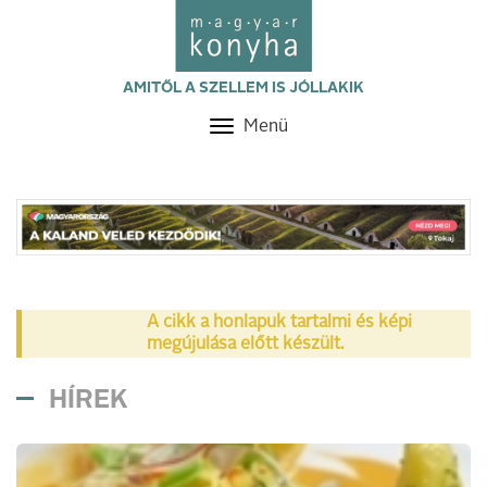
AMITŐL A SZELLEM IS JÓLLAKIK
Menü
Toggle
navigation
A cikk a honlapuk tartalmi és képi
megújulása előtt készült.
HÍREK