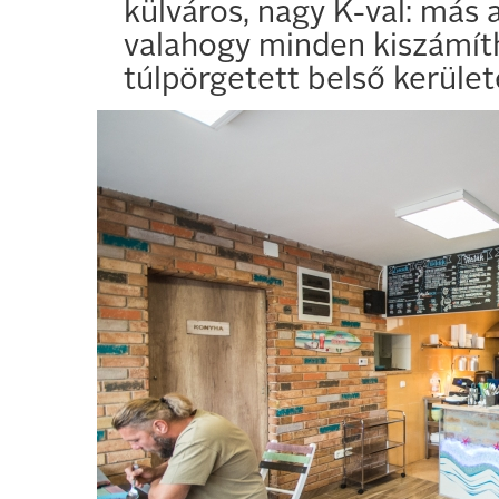
külváros, nagy K-val: más 
valahogy minden kiszámít
túlpörgetett belső kerület