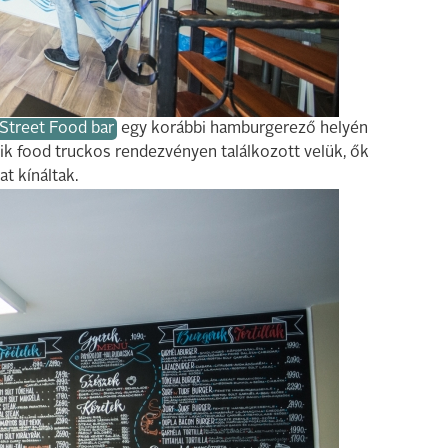
Street Food bar
egy korábbi hamburgerező helyén
ik food truckos rendezvényen találkozott velük, ők
t kínáltak.