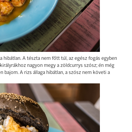
ga hibátlan. A tészta nem főtt túl, az egész fogás egyben
lt királyrákhoz nagyon megy a zöldcurrys szósz; én még
én bajom. A rizs állaga hibátlan, a szósz nem követi a