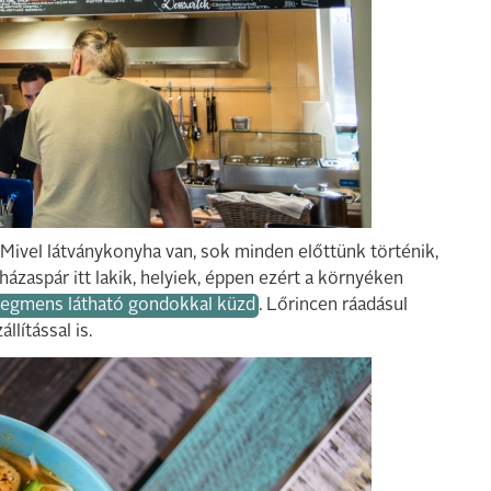
i. Mivel látványkonyha van, sok minden előttünk történik,
ázaspár itt lakik, helyiek, éppen ezért a környéken
szegmens látható gondokkal küzd
. Lőrincen ráadásul
llítással is.