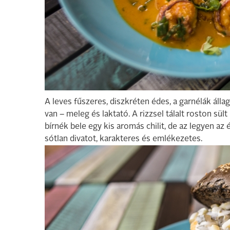
A leves fűszeres, diszkréten édes, a garnélák álla
van – meleg és laktató. A rizzsel tálalt roston sü
bírnék bele egy kis aromás chilit, de az legyen az 
sótlan divatot, karakteres és emlékezetes.