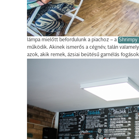
lámpa mielőtt befordulunk a piachoz – a
Shrimpy 
működik. Akinek ismerős a cégnév, talán valamely
azok, akik remek, ázsiai beütésű garnélás fogásoka