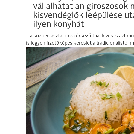
vállalhatatlan giroszosok 
kisvendéglők leépülése utá
ilyen konyhát
– a közben asztalomra érkező thai leves is azt m
is legyen fizetőképes kereslet a tradicionálistól m