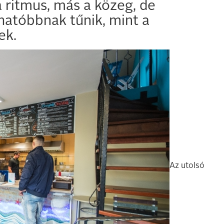
a ritmus, más a közeg, de
hatóbbnak tűnik, mint a
ek.
Az utolsó