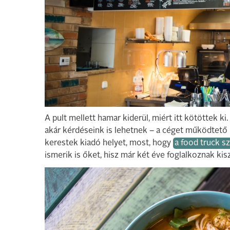
A pult mellett hamar kiderül, miért itt kötöttek k
akár kérdéseink is lehetnek – a céget működtető h
kerestek kiadó helyet, most, hogy
a food truck 
ismerik is őket, hisz már két éve foglalkoznak kiszá