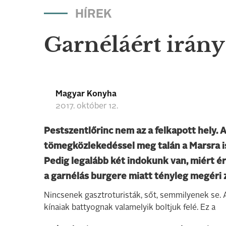
HÍREK
Garnéláért irány
Magyar Konyha
2017. október 12.
Pestszentlőrinc nem az a felkapott hely. A
tömegközlekedéssel meg talán a Marsra is
Pedig legalább két indokunk van, miért é
a garnélás burgere miatt tényleg megéri 
Nincsenek gasztroturisták, sőt, semmilyenek se. 
kínaiak battyognak valamelyik boltjuk felé. Ez a