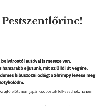
 Pestszentlőrinc!
 belvárostól autóval is messze van,
 hamarabb eljutunk, mit az Üllői út végére.
rdemes kibuszozni odáig: a Shrimpy levese meg
zötykölődni.
Az ajtó előtt nem japán csoportok lelkesednek, hanem