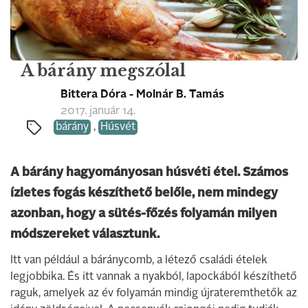
A bárány megszólal
Bittera Dóra - Molnár B. Tamás
2017. január 14.
bárány
,
Húsvét
A bárány hagyományosan húsvéti étel. Számos
ízletes fogás készíthető belőle, nem mindegy
azonban, hogy a sütés-főzés folyamán milyen
módszereket választunk.
Itt van például a báránycomb, a létező családi ételek
legjobbika. És itt vannak a nyakból, lapockából készíthető
raguk, amelyek az év folyamán mindig újrateremthetők az