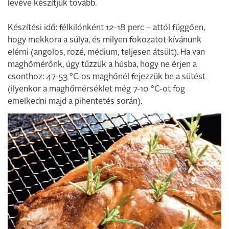
levéve készítjük tovább.
Készítési idő: félkilónként 12-18 perc – attól függően,
hogy mekkora a súlya, és milyen fokozatot kívánunk
elérni (angolos, rozé, médium, teljesen átsült). Ha van
maghőmérőnk, úgy tűzzük a húsba, hogy ne érjen a
csonthoz: 47-53 °C-os maghőnél fejezzük be a sütést
(ilyenkor a maghőmérséklet még 7-10 °C-ot fog
emelkedni majd a pihentetés során).