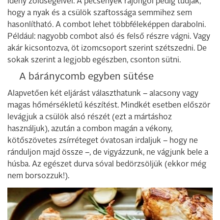
idény zöldségeivel. A pecsenyék rajongói pedig tudják,
hogy a nyak és a csülök szaftossága semmihez sem
hasonlítható. A combot lehet többféleképpen darabolni.
Például: nagyobb combot alsó és felső részre vágni. Vagy
akár kicsontozva, öt izomcsoport szerint szétszedni. De
sokak szerint a legjobb egészben, csonton sütni.
A báránycomb egyben sütése
Alapvetően két eljárást választhatunk – alacsony vagy
magas hőmérsékletű készítést. Mindkét esetben először
levágjuk a csülök alsó részét (ezt a mártáshoz
használjuk), azután a combon magán a vékony,
kötőszövetes zsírréteget óvatosan irdaljuk – hogy ne
ránduljon majd össze –, de vigyázzunk, ne vágjunk bele a
húsba. Az egészet durva sóval bedörzsöljük (ekkor még
nem borsozzuk!).