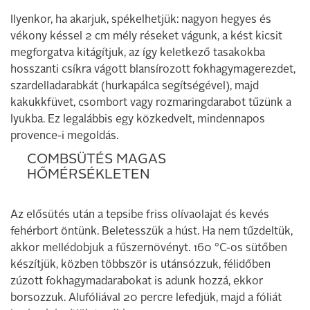
Ilyenkor, ha akarjuk, spékelhetjük: nagyon hegyes és
vékony késsel 2 cm mély réseket vágunk, a kést kicsit
megforgatva kitágítjuk, az így keletkező tasakokba
hosszanti csíkra vágott blansírozott fokhagymagerezdet,
szardelladarabkát (hurkapálca segítségével), majd
kakukkfüvet, csombort vagy rozmaringdarabot tűzünk a
lyukba. Ez legalábbis egy közkedvelt, mindennapos
provence-i megoldás.
COMBSÜTÉS MAGAS
HŐMÉRSÉKLETEN
Az elősütés után a tepsibe friss olívaolajat és kevés
fehérbort öntünk. Beletesszük a húst. Ha nem tűzdeltük,
akkor mellédobjuk a fűszernövényt. 160 °C-os sütőben
készítjük, közben többször is utánsózzuk, félidőben
zúzott fokhagymadarabokat is adunk hozzá, ekkor
borsozzuk. Alufóliával 20 percre lefedjük, majd a fóliát