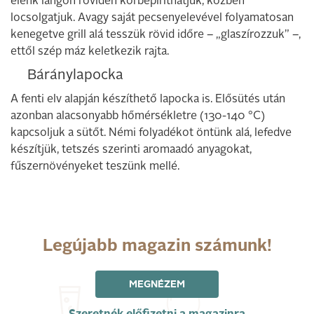
élénk lángon röviden körbepiríthatjuk, közben
locsolgatjuk. Avagy saját pecsenyelevével folyamatosan
kenegetve grill alá tesszük rövid időre – „glaszírozzuk” –,
ettől szép máz keletkezik rajta.
Báránylapocka
A fenti elv alapján készíthető lapocka is. Elősütés után
azonban alacsonyabb hőmérsékletre (130-140 °C)
kapcsoljuk a sütőt. Némi folyadékot öntünk alá, lefedve
készítjük, tetszés szerinti aromaadó anyagokat,
fűszernövényeket teszünk mellé.
Legújabb magazin számunk!
MEGNÉZEM