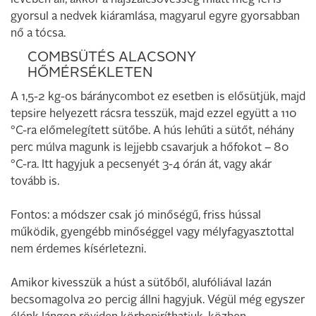
levében áll, akkor a hajszálcsövesség miatt még fel is
gyorsul a nedvek kiáramlása, magyarul egyre gyorsabban
nő a tócsa.
COMBSÜTÉS ALACSONY
HŐMÉRSÉKLETEN
A 1,5-2 kg-os báránycombot ez esetben is elősütjük, majd
tepsire helyezett rácsra tesszük, majd ezzel együtt a 110
°C-ra előmelegített sütőbe. A hús lehűti a sütőt, néhány
perc múlva magunk is lejjebb csavarjuk a hőfokot – 80
°C-ra. Itt hagyjuk a pecsenyét 3-4 órán át, vagy akár
tovább is.
Fontos: a módszer csak jó minőségű, friss hússal
működik, gyengébb minőséggel vagy mélyfagyasztottal
nem érdemes kísérletezni.
Amikor kivesszük a húst a sütőből, alufóliával lazán
becsomagolva 20 percig állni hagyjuk. Végül még egyszer