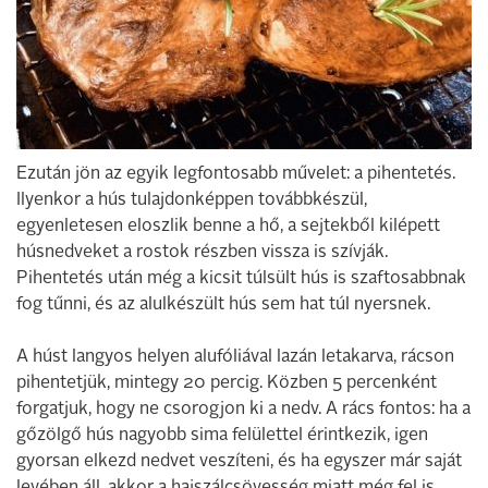
Ezután jön az egyik legfontosabb művelet: a pihentetés.
Ilyenkor a hús tulajdonképpen továbbkészül,
egyenletesen eloszlik benne a hő, a sejtekből kilépett
húsnedveket a rostok részben vissza is szívják.
Pihentetés után még a kicsit túlsült hús is szaftosabbnak
fog tűnni, és az alulkészült hús sem hat túl nyersnek.
A húst langyos helyen alufóliával lazán letakarva, rácson
pihentetjük, mintegy 20 percig. Közben 5 percenként
forgatjuk, hogy ne csorogjon ki a nedv. A rács fontos: ha a
gőzölgő hús nagyobb sima felülettel érintkezik, igen
gyorsan elkezd nedvet veszíteni, és ha egyszer már saját