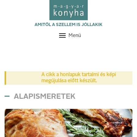
AMITŐL A SZELLEM IS JÓLLAKIK
Menü
Toggle
navigation
A cikk a honlapuk tartalmi és képi
megújulása előtt készült.
ALAPISMERETEK