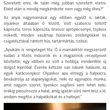
Szeretett enni, de talán még jobban szeretett etetni.
Ebéd után is mindig megkérdezte: nem vagy még éhes?”
Az anyai nagymamával egy időben együtt is laktak,
olyankor általában ő főzött. Volt szabolcsi töltött
káposzta, toros káposzta, brassói aprópecsenye, tojásos
nokedli, minden vasárnap húsleves zöldségekkel és
csigatésztával, rántott hús, tartármártás, rizibizi.
„Apukám is rengeteget főz. Ő a mamáéktól megszerzett
tudást a főzős műsorok és a magazinok receptjeivel
bővítette, egy időben ez volt a hobbija, mindenféle új
dolgot kipróbál. Évente kétszer van nálunk halászlé, az
egyik karácsonykor. Olyankor apu elmegy a halpiacra,
bevásárolja az alapanyagokat, neki ez egynapos munka,
amit nagyon szeret. Ilyenkor segíteni sem lehet neki,
órákig passzírozza a halat, amíg igazán sűrű nem lesz a lé,
amiben megfőzi a halpatkókat és a haltejet.”