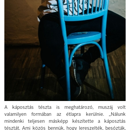
A káposztás tészta is meghatározó, muszáj volt
valamilyen formában az étlapra kerülnie. „Nálunk
mindenki teljesen másképp készítette a káposztás
tésztát. Ami közös bennük, hogy lereszelték, besózták,