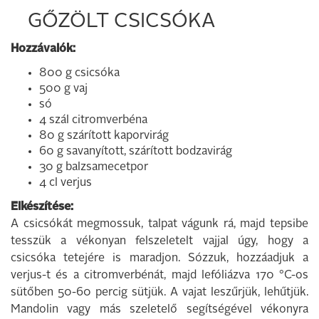
GŐZÖLT CSICSÓKA
Hozzávalók:
800 g csicsóka
500 g vaj
só
4 szál citromverbéna
80 g szárított kaporvirág
60 g savanyított, szárított bodzavirág
30 g balzsamecetpor
4 cl verjus
Elkészítése:
A csicsókát megmossuk, talpat vágunk rá, majd tepsibe
tesszük a vékonyan felszeletelt vajjal úgy, hogy a
csicsóka tetejére is maradjon. Sózzuk, hozzáadjuk a
verjus-t és a citromverbénát, majd lefóliázva 170 °C-os
sütőben 50-60 percig sütjük. A vajat leszűrjük, lehűtjük.
Mandolin vagy más szeletelő segítségével vékonyra