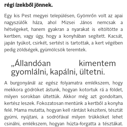
régi ízekből jönnek.
Egy kis Pest megyei településen, Gyömrőn volt az apai
nagyszülők háza, ahol Mizsei János nemcsak a
hétvégeket, hanem gyakran a nyarakat is eltöltötte a
kertben, vagy úgy, hogy a konyhában segített. Kacsát,
japán tyúkot, csirkét, sertést is tartottak, a kert végében
pedig zöldségek, gyümölcsök teremtek.
„Állandóan kimentem
gyomlálni, kapálni, ültetni.
A burgonyánál az egész folyamatra emlékszem, hogy
mekkora gödröket ástunk, hogyan kotortuk rá a földet,
milyen sorokban ültettük. Akkor még azt gondoltam,
kertész leszek. Fokozatosan mentünk a kertből a konyha
felé. Mama mutatta, hogyan kell rántást készíteni, tésztát
gyúrni, nyújtani, a sodrófával milyen trükköket lehet
csinálni, emlékszem, hogyan húzta-forgatta a tésztákat.