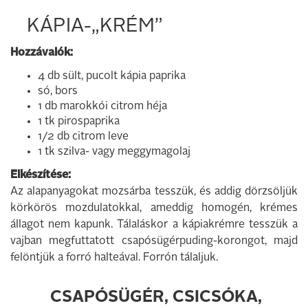
KÁPIA-„KRÉM”
Hozzávalók:
4 db sült, pucolt kápia paprika
só, bors
1 db marokkói citrom héja
1 tk pirospaprika
1/2 db citrom leve
1 tk szilva- vagy meggymagolaj
Elkészítése:
Az alapanyagokat mozsárba tesszük, és addig dörzsöljük
körkörös mozdulatokkal, ameddig homogén, krémes
állagot nem kapunk. Tálaláskor a kápiakrémre tesszük a
vajban megfuttatott csapósügérpuding-korongot, majd
felöntjük a forró halteával. Forrón tálaljuk.
CSAPÓSÜGÉR, CSICSÓKA,