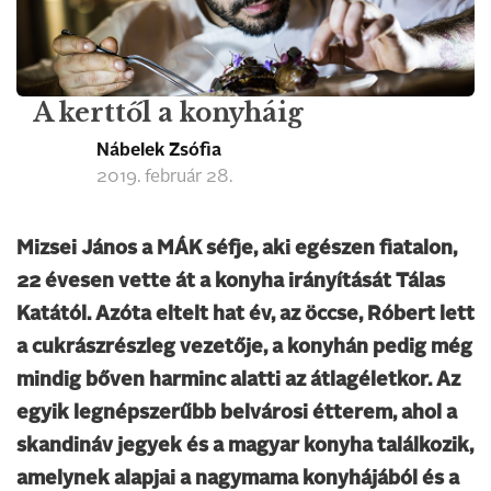
A kerttől a konyháig
Nábelek Zsófia
2019. február 28.
Mizsei János a MÁK séfje, aki egészen fiatalon,
22 évesen vette át a konyha irányítását Tálas
Katától. Azóta eltelt hat év, az öccse, Róbert lett
a cukrászrészleg vezetője, a konyhán pedig még
mindig bőven harminc alatti az átlagéletkor. Az
egyik legnépszerűbb belvárosi étterem, ahol a
skandináv jegyek és a magyar konyha találkozik,
amelynek alapjai a nagymama konyhájából és a