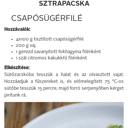
SZTRAPACSKA
CSAPÓSÜGÉRFILÉ
Hozzávalók:
4x100 g tisztított csapósügérfilé
200 g vaj
1 gerezd savanyított fokhagyma filénként
1 szál citromos kakukkfű filénként
Elkészítése:
Sütőzacskóba tesszük a halat és az olvasztott vajat.
Hozzáadjuk a fűszereket is, és előmelegített 75 °C-os
sütőbe tesszük 15 percre, majd forró serpenyőben kérget
pirítunk rá.