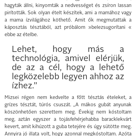
hagyták állni, kinyomták a nedvességet és zsíron lassan
pirították. Sok olyan ételt készítek, ami a mamához vagy
a mama ízvilágához köthető. Amit ők megmutattak a
káposztás tésztából, azt próbálom »belezsugorítani «
ebbe az ételbe.
Lehet, hogy más a
technológia, amivel elérjük,
de az a cél, hogy a lehető
legközelebb legyen ahhoz az
ízhez.”
Mizsei régen nem kedvelte a főtt tésztás ételeket, a
grízes tésztát, túrós csuszát. „A mákos gubát anyunak
köszönhetően szerettem meg. Évekig nem kóstoltam
meg, aztán egyszer a tojásfehérjehabba baracklekvárt
kevert, amit kihúzott a guba tetejére és úgy sütötte meg.
Annyira jó illata volt, hogy azonnal megkóstoltam. Azóta