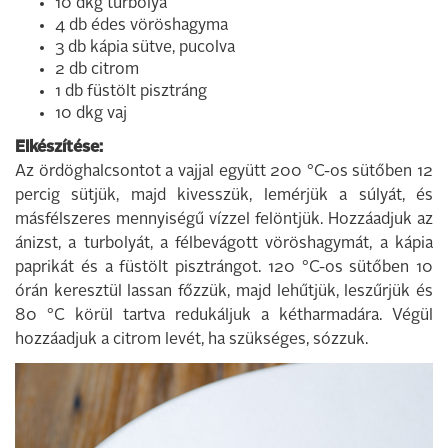
10 dkg turbolya
4 db édes vöröshagyma
3 db kápia sütve, pucolva
2 db citrom
1 db füstölt pisztráng
10 dkg vaj
Elkészítése:
Az ördöghalcsontot a vajjal együtt 200 °C-os sütőben 12
percig sütjük, majd kivesszük, lemérjük a súlyát, és
másfélszeres mennyiségű vízzel felöntjük. Hozzáadjuk az
ánizst, a turbolyát, a félbevágott vöröshagymát, a kápia
paprikát és a füstölt pisztrángot. 120 °C-os sütőben 10
órán keresztül lassan főzzük, majd lehűtjük, leszűrjük és
80 °C körül tartva redukáljuk a kétharmadára. Végül
hozzáadjuk a citrom levét, ha szükséges, sózzuk.