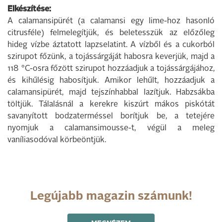
Elkészítése:
A calamansipürét (a calamansi egy lime-hoz hasonló
citrusféle) felmelegítjük, és beletesszük az előzőleg
hideg vízbe áztatott lapzselatint. A vízből és a cukorból
szirupot főzünk, a tojássárgáját habosra keverjük, majd a
118 °C-osra főzött szirupot hozzáadjuk a tojássárgájához,
és kihűlésig habosítjuk. Amikor lehűlt, hozzáadjuk a
calamansipürét, majd tejszínhabbal lazítjuk. Habzsákba
töltjük. Tálalásnál a kerekre kiszúrt mákos piskótát
savanyított bodzaterméssel borítjuk be, a tetejére
nyomjuk a calamansimousse-t, végül a meleg
vaníliasodóval körbeöntjük.
Legújabb magazin számunk!