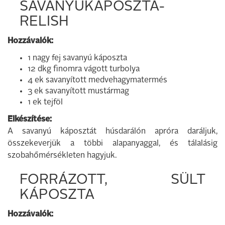
SAVANYÚKÁPOSZTA-
RELISH
Hozzávalók:
1 nagy fej savanyú káposzta
12 dkg finomra vágott turbolya
4 ek savanyított medvehagymatermés
3 ek savanyított mustármag
1 ek tejföl
Elkészítése:
A savanyú káposztát húsdarálón apróra daráljuk,
összekeverjük a többi alapanyaggal, és tálalásig
szobahőmérsékleten hagyjuk.
FORRÁZOTT, SÜLT
KÁPOSZTA
Hozzávalók: