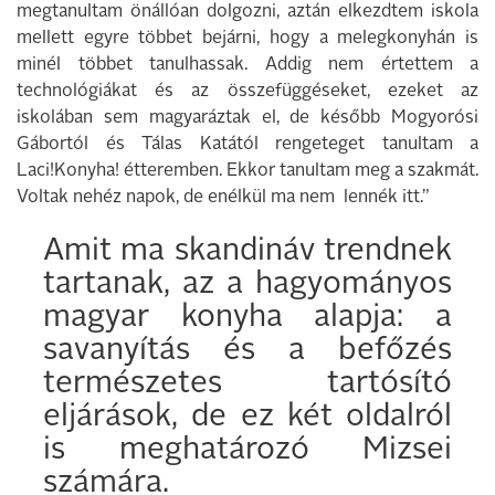
megtanultam önállóan dolgozni, aztán elkezdtem iskola
mellett egyre többet bejárni, hogy a melegkonyhán is
minél többet tanulhassak. Addig nem értettem a
technológiákat és az összefüggéseket, ezeket az
iskolában sem magyaráztak el, de később Mogyorósi
Gábortól és Tálas Katától rengeteget tanultam a
Laci!Konyha! étteremben. Ekkor tanultam meg a szakmát.
Voltak nehéz napok, de enélkül ma nem lennék itt.”
Amit ma skandináv trendnek
tartanak, az a hagyományos
magyar konyha alapja: a
savanyítás és a befőzés
természetes tartósító
eljárások, de ez két oldalról
is meghatározó Mizsei
számára.