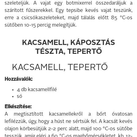
szeleteljük. A vajat egy botmixerrel összedaráljuk a
szárított fűszerekkel. Egy tepsibe kevés vajat teszünk,
erre a csicsókaszeleteket, majd tálalás előtt 85 °C-os
sütőben 10-15 percig melegítjük.
KACSAMELL, KÁPOSZTÁS
TÉSZTA, TEPERTŐ
KACSAMELL, TEPERTŐ
Hozzávalók:
4 db kacsamellfilé
só
Elkészítése:
A megtisztított kacsamellekről a bőrt óvatosan
lefilézzük, úgy, hogy a húst ne sértsük fel. A kacsát kevés
olajon körbesütjük 2-2 perc alatt, majd 100 °C-os sütőbe
tesszük, amíg eléri a 60 °C-os maghőmérsékletet, kb. 12-