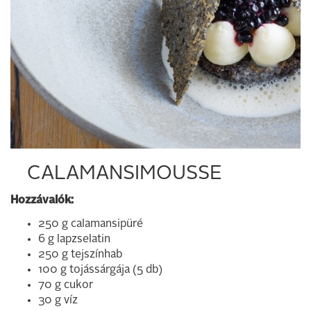
CALAMANSIMOUSSE
Hozzávalók:
250 g calamansipüré
6 g lapzselatin
250 g tejszínhab
100 g tojássárgája (5 db)
70 g cukor
30 g víz