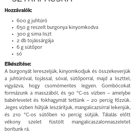
Hozzávalók:
600 g juhtúró
650 g reszelt burgonya kinyomkodva
300 g sima liszt
2 db tojássárgája
6 g sütőpor
só
Elkészítése:
A burgonyát lereszeljük, kinyomkodjuk és összekeverjük
a juhtúróval, tojással, sóval, sütőporral, majd a liszttel,
vigyázva, hogy csomómentes legyen. Gombócokat
formázunk a masszából, és 90 °C-os vízben – amelybe
babérlevelet és fokhagymát tettünk – 20 percig főzzük.
Jeges vízben hűtjük leszárítjuk, mangalicazsírral lekenjük,
és 210 °C-os sütőben 10 percig sütjük. Tálalás előtt
vékony szelet füstölt mangalicaszalonnaszeletet
borítunk rá.