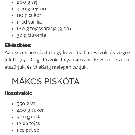
200 g vaj
400 g tejszín
110 g cukor
1 rúd vanília
180 g tojássárgája (9 db)
30 g citromlé
Elkészítése:
Az összes hozzávalót egy keverőtálba tesszük, és vízgőz
felett 75 °C-ig főzzük folyamatosan keverve, ezután
átszűrjük, és tálalásig melegen tartjuk.
MÁKOS PISKÓTA
Hozzávalók:
550 g vaj
400 g cukor
500 g mák
12 db tojás
1 csipet só