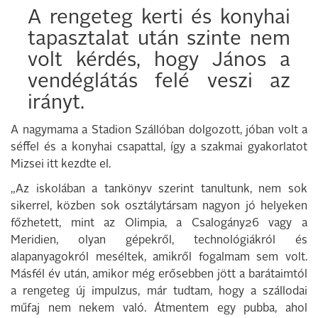
A rengeteg kerti és konyhai
tapasztalat után szinte nem
volt kérdés, hogy János a
vendéglátás felé veszi az
irányt.
A nagymama a Stadion Szállóban dolgozott, jóban volt a
séffel és a konyhai csapattal, így a szakmai gyakorlatot
Mizsei itt kezdte el.
„Az iskolában a tankönyv szerint tanultunk, nem sok
sikerrel, közben sok osztálytársam nagyon jó helyeken
főzhetett, mint az Olimpia, a Csalogány26 vagy a
Meridien, olyan gépekről, technológiákról és
alapanyagokról meséltek, amikről fogalmam sem volt.
Másfél év után, amikor még erősebben jött a barátaimtól
a rengeteg új impulzus, már tudtam, hogy a szállodai
műfaj nem nekem való. Átmentem egy pubba, ahol