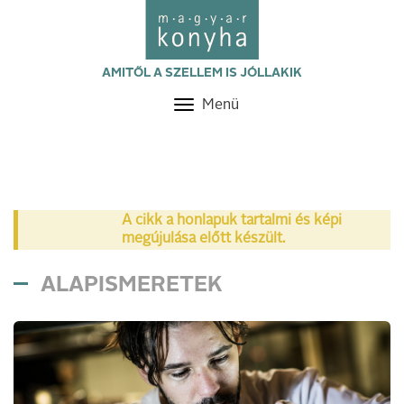
AMITŐL A SZELLEM IS JÓLLAKIK
Menü
Toggle
navigation
A cikk a honlapuk tartalmi és képi
megújulása előtt készült.
ALAPISMERETEK