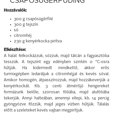
CSAPÓSÜGÉRPUDING
Hozzávalók:
300 g csapósügérfilé
300 g tejszín
só
citromhéj
230 g kenyérkocka pirítva
Elkészítése:
A halat felkockázzuk, sózzuk, majd tálcán a fagyasztóba
tesszük. A tejszínt egy edényben szintén 0 °C-osra
hűtjük. Ha kidermedt mindkettő, akkor erős
turmixgépben ledaráljuk a citromhéjjal és kevés sóval.
Amikor homogén, átpasszírozzuk, majd hozzákeverjük a
kenyérkockát. Kb. 3 centi átmérőjű hengereket
formázunk belőle, szorosan fóliába, majd alufóliába
tekerjük. Annyi halteában, amennyi ellepi, kb. 14 percig
gyöngyözve főzzük, majd jeges vízben hűtjük. Tálalás
előtt a szeleteket kevés vajban megpirítjuk.