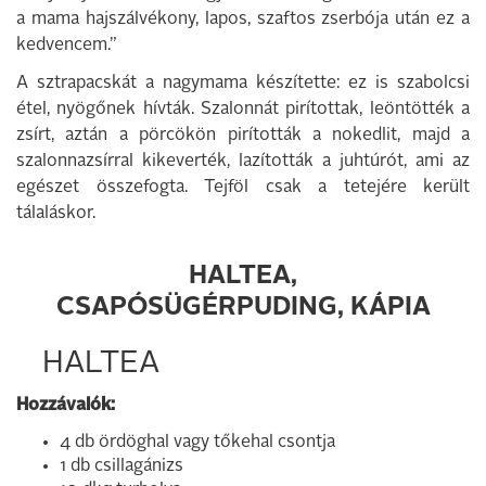
a mama hajszálvékony, lapos, szaftos zserbója után ez a
kedvencem.”
A sztrapacskát a nagymama készítette: ez is szabolcsi
étel, nyögőnek hívták. Szalonnát pirítottak, leöntötték a
zsírt, aztán a pörcökön pirították a nokedlit, majd a
szalonnazsírral kikeverték, lazították a juhtúrót, ami az
egészet összefogta. Tejföl csak a tetejére került
tálaláskor.
HALTEA,
CSAPÓSÜGÉRPUDING, KÁPIA
HALTEA
Hozzávalók:
4 db ördöghal vagy tőkehal csontja
1 db csillagánizs