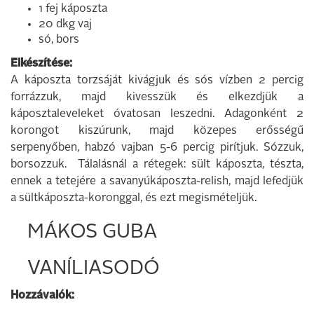
1 fej káposzta
20 dkg vaj
só, bors
Elkészítése:
A káposzta torzsáját kivágjuk és sós vízben 2 percig
forrázzuk, majd kivesszük és elkezdjük a
káposztaleveleket óvatosan leszedni. Adagonként 2
korongot kiszúrunk, majd közepes erősségű
serpenyőben, habzó vajban 5-6 percig pirítjuk. Sózzuk,
borsozzuk. Tálalásnál a rétegek: sült káposzta, tészta,
ennek a tetejére a savanyúkáposzta-relish, majd lefedjük
a sültkáposzta-koronggal, és ezt megismételjük.
MÁKOS GUBA
VANÍLIASODÓ
Hozzávalók: