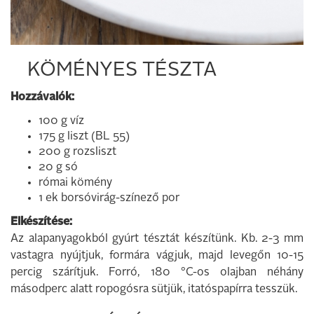
KÖMÉNYES TÉSZTA
Hozzávalók:
100 g víz
175 g liszt (BL 55)
200 g rozsliszt
20 g só
római kömény
1 ek borsóvirág-színező por
Elkészítése:
Az alapanyagokból gyúrt tésztát készítünk. Kb. 2-3 mm
vastagra nyújtjuk, formára vágjuk, majd levegőn 10-15
percig szárítjuk. Forró, 180 °C-os olajban néhány
másodperc alatt ropogósra sütjük, itatóspapírra tesszük.