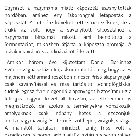
Egyrészt a nagymama miatt: káposztát savanyítottak
hordóban, amihez egy fakoronggal letaposták a
káposztát. A tetejére köveket tettek nehezéknek, de a
trükk az volt, hogy a savanyított káposztához a
nagymama birsalmát rakott, ami beindította a
fermentációt, miközben átjárta a káposzta aromája. A
másik inspiráció Skandináviából érkezett.
„Amikor három éve kijutottam Daniel Berlinhez
Svédországba sztázsolni, akkor mutatták meg, hogy az év
majdnem kétharmad részében nincsen friss alapanyaguk,
csak savanyítással és más tartósító technológiákkal
tudnak egész évre elegendő alapanyagot biztosítani. Ez a
felfogás nagyon közel áll hozzám, az étteremben is
meghatározó, de azokra a terményekre vonatkozik,
amelyeknek csak néhány hetes a szezonjuk:
medvehagymavirág és -termés, zöld eper, virágok, spárga.
A mamától tanultam mindezt: amíg friss volt a
paradicsom, a borsó, addig ettük, aztán a szezon végén