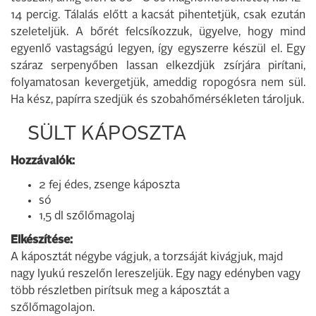
14 percig. Tálalás előtt a kacsát pihentetjük, csak ezután
szeleteljük. A bőrét felcsíkozzuk, ügyelve, hogy mind
egyenlő vastagságú legyen, így egyszerre készül el. Egy
száraz serpenyőben lassan elkezdjük zsírjára pirítani,
folyamatosan kevergetjük, ameddig ropogósra nem sül.
Ha kész, papírra szedjük és szobahőmérsékleten tároljuk.
SÜLT KÁPOSZTA
Hozzávalók:
2 fej édes, zsenge káposzta
só
1,5 dl szőlőmagolaj
Elkészítése:
A káposztát négybe vágjuk, a torzsáját kivágjuk, majd
nagy lyukú reszelőn lereszeljük. Egy nagy edényben vagy
több részletben pirítsuk meg a káposztát a
szőlőmagolajon.