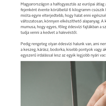
Magyarországon a halfogyasztás az európai átlag a
fejenként évente körülbelül 6 kilogramm csúszik l
mióta egyre elterjedtebb, hogy halat enni egészsé
változatosan, könnyen elkészíthető alapanyag. A 
mumusa, hogy egyes, főleg édesvízi fajtákban a szá
tudja venni a kedvet a halevéstől.
Pedig rengeteg olyan édesvízi halunk van, ami ne
a keszeg, kárász, bodorka, kisebb pontyok vagy aká
egyszerű irdalással lesz az egyik legjobb nyári va