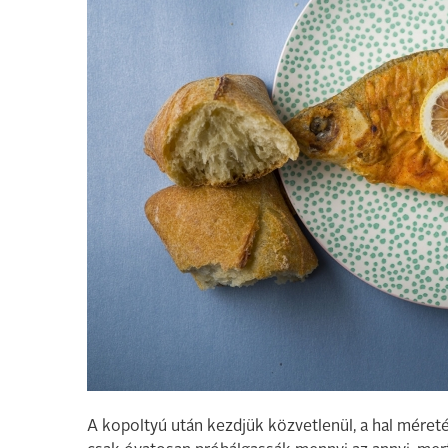
A kopoltyú után kezdjük közvetlenül, a hal méreté