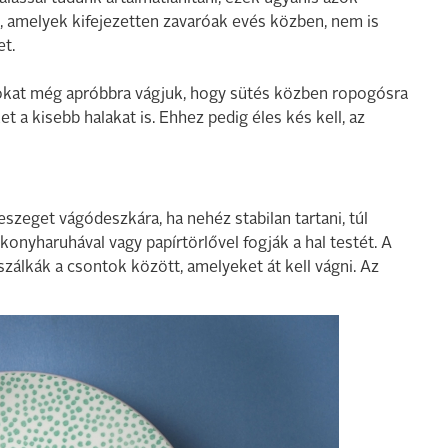
 amelyek kifejezetten zavaróak evés közben, nem is
et.
rcokat még apróbbra vágjuk, hogy sütés közben ropogósra
et a kisebb halakat is. Ehhez pedig éles kés kell, az
szeget vágódeszkára, ha nehéz stabilan tartani, túl
 konyharuhával vagy papírtörlővel fogják a hal testét. A
a szálkák a csontok között, amelyeket át kell vágni. Az