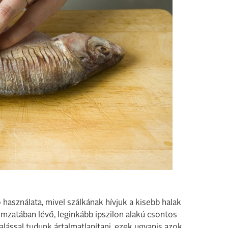
 használata, mivel szálkának hívjuk a kisebb halak
omzatában lévő, leginkább ipszilon alakú csontos
alással tudunk ártalmatlanítani, ezek ugyanis azok