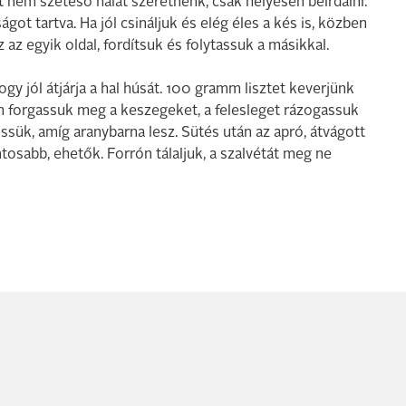
 nem széteső halat szeretnénk, csak helyesen beirdalni.
ágot tartva. Ha jól csináljuk és elég éles a kés is, közben
 az egyik oldal, fordítsuk és folytassuk a másikkal.
gy jól átjárja a hal húsát. 100 gramm lisztet keverjünk
n forgassuk meg a keszegeket, a felesleget rázogassuk
üssük, amíg aranybarna lesz. Sütés után az apró, átvágott
osabb, ehetők. Forrón tálaljuk, a szalvétát meg ne