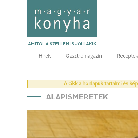
AMITŐL A SZELLEM IS JÓLLAKIK
Hírek
Gasztromagazin
Recepte
A cikk a honlapuk tartalmi és kép
ALAPISMERETEK