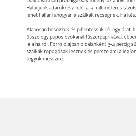
csak óvatosan próbálgassák mennyi az annyi, mert
Haladjunk a farokrész felé, 2-3 milliméteres távols
lehet hallani ahogyan a szálkák recsegnek. Ha kész
Alaposan besózzuk és pihentessük fél-egy órát, ho
össze egy púpos evőkanál fűszerpaprikával, ebbe
le a halról. Forró olajban oldalanként 3-4 percig s
szálkák ropogósak lesznek és persze ami a legfont
tegyük messzire.