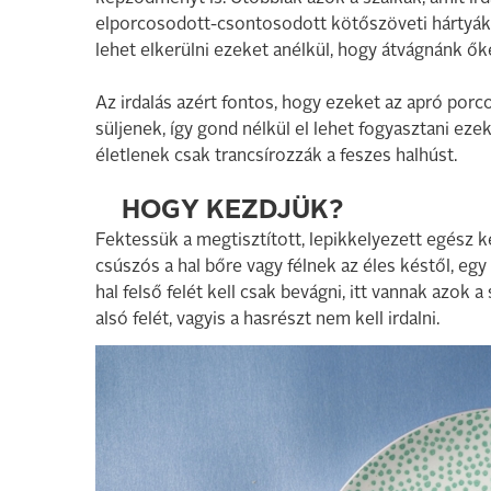
elporcosodott-csontosodott kötőszöveti hártyák,
lehet elkerülni ezeket anélkül, hogy átvágnánk ők
Az irdalás azért fontos, hogy ezeket az apró po
süljenek, így gond nélkül el lehet fogyasztani ezek
életlenek csak trancsírozzák a feszes halhúst.
HOGY KEZDJÜK?
Fektessük a megtisztított, lepikkelyezett egész ke
csúszós a hal bőre vagy félnek az éles késtől, egy
hal felső felét kell csak bevágni, itt vannak azok 
alsó felét, vagyis a hasrészt nem kell irdalni.