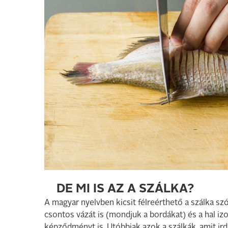
DE MI IS AZ A SZÁLKA?
A magyar nyelvben kicsit félreérthető a szálka szó
csontos vázát is (mondjuk a bordákat) és a hal iz
képződményt is. Utóbbiak azok a szálkák, amit ird