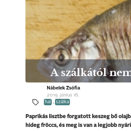
A szálkától nem
Nábelek Zsófia
2019. június 16.
hal
,
szálka
Paprikás lisztbe forgatott keszeg bő olaj
hideg fröccs, és meg is van a legjobb nyár