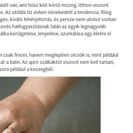
latt van, ami húsz kiló körül mozog, itthon viszont
e. Az utóbbi tíz évben növekedett a tendencia, főleg
ges, kiváló fehérjeforrás, és persze nem utolsó sorban
kevés halfogyasztásnak talán az egyik legnagyobb
lka kerülgetése, lenyelése, szurkálása egy életre el
m csak finom, hanem meglepően olcsók is, mint például
r a balin. Az apró szálkáktól viszont nem kell tartani,
csora például a keszegből.