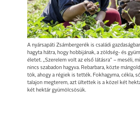
A nyársapáti Zsámbergerék is családi gazdaságban
hagyta hátra, hogy hobbijának, a zöldség- és gyü
életet. „Szerelem volt az első látásra” – meséli, 
nincs szabadon hagyva. Rebarbara, közte mángold, 
tök, ahogy a régiek is tették. Fokhagyma, cékla, 
talajon megterem, azt ültettek is a közel két hek
két hektár gyümölcsösük.