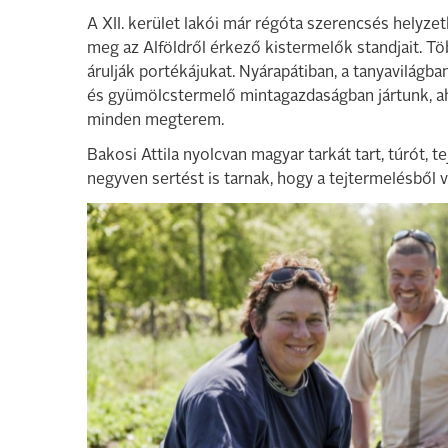
A XII. kerület lakói már régóta szerencsés helyze
meg az Alföldről érkező kistermelők standjait. Tö
árulják portékájukat. Nyárapátiban, a tanyavilágb
és gyümölcstermelő mintagazdaságban jártunk, ahol
minden megterem.
Bakosi Attila nyolcvan magyar tarkát tart, túrót, tej
negyven sertést is tarnak, hogy a tejtermelésből