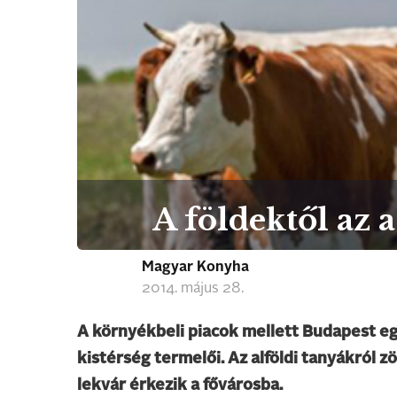
A földektől az a
Magyar Konyha
2014. május 28.
A környékbeli piacok mellett Budapest eg
kistérség termelői. Az alföldi tanyákról z
lekvár érkezik a fővárosba.