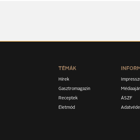
TÉMÁK
INFOR
Hírek
Impress
Gasztromagazin
Médiaaján
Receptek
ÁSZF
Életmód
Adatvéd