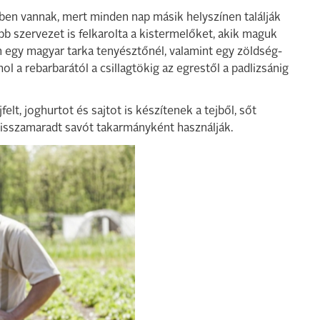
tben vannak, mert minden nap másik helyszínen találják
bb szervezet is felkarolta a kistermelőket, akik maguk
an egy magyar tarka tenyésztőnél, valamint egy zöldség-
 a rebarbarától a csillagtökig az egrestől a padlizsánig
felt, joghurtot és sajtot is készítenek a tejből, sőt
 visszamaradt savót takarmányként használják.