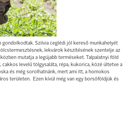
 gondolkodtak. Szilvia ceglédi jól kereső munkahelyét
mölcstermesztésnek, lekvárok készítésének szentelje az
miközben mutatja a legújabb terméseket. Talpalatnyi föld
cakkos levelű tölgysaláta, répa, kukorica, közé ültetve a
sóska és még sorolhatnánk, mert ami itt, a homokos
táros területen. Ezen kívül még van egy borsóföldjük és