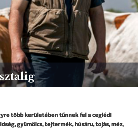
sztalig
yre több kerületében tűnnek fel a ceglédi
öldség, gyümölcs, tejtermék, húsáru, tojás, méz,