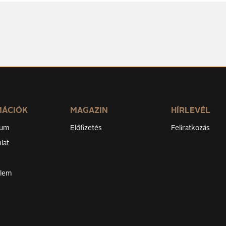
MÁCIÓK
MAGAZIN
HÍRLEVÉL
zum
Előfizetés
Feliratkozás
lat
elem