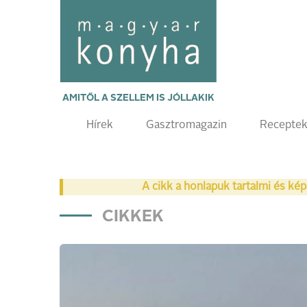
AMITŐL A SZELLEM IS JÓLLAKIK
Hírek
Gasztromagazin
Recepte
A cikk a honlapuk tartalmi és kép
CIKKEK