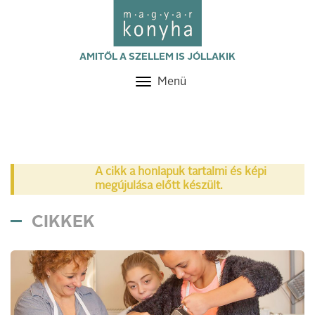
AMITŐL A SZELLEM IS JÓLLAKIK
Menü
Toggle
navigation
A cikk a honlapuk tartalmi és képi
megújulása előtt készült.
CIKKEK