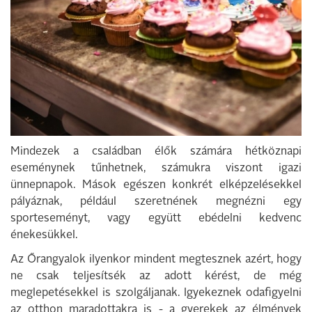
Mindezek a családban élők számára hétköznapi
eseménynek tűnhetnek, számukra viszont igazi
ünnepnapok. Mások egészen konkrét elképzelésekkel
pályáznak, például szeretnének megnézni egy
sporteseményt, vagy együtt ebédelni kedvenc
énekesükkel.
Az Őrangyalok ilyenkor mindent megtesznek azért, hogy
ne csak teljesítsék az adott kérést, de még
meglepetésekkel is szolgáljanak. Igyekeznek odafigyelni
az otthon maradottakra is - a gyerekek az élmények