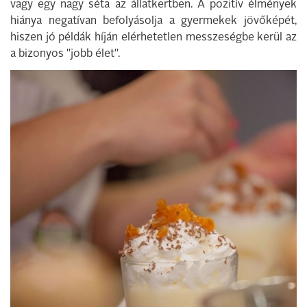
vagy egy nagy séta az állatkertben. A pozitív élmények
hiánya negatívan befolyásolja a gyermekek jövőképét,
hiszen jó példák híján elérhetetlen messzeségbe kerül az
a bizonyos "jobb élet".