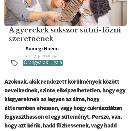
A gyerekek sokszor sütni-főzni
szeretnének
Sümegi Noémi
2017. január 19.
Őrangyalok Ligája
Azoknak, akik rendezett körülmények között
nevelkednek, szinte elképzelhetetlen, hogy egy
kisgyereknek az legyen az álma, hogy
étteremben ehessen, vagy hogy cukrászdában
fogyaszthasson el egy süteményt. Persze, van,
hogy azt kérik, hadd főzhessenek, vagy hadd