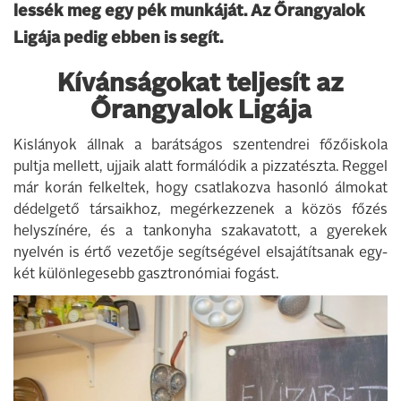
lessék meg egy pék munkáját. Az Őrangyalok
Ligája pedig ebben is segít.
Kívánságokat teljesít az
Őrangyalok Ligája
Kislányok állnak a barátságos szentendrei főzőiskola
pultja mellett, ujjaik alatt formálódik a pizzatészta. Reggel
már korán felkeltek, hogy csatlakozva hasonló álmokat
dédelgető társaikhoz, megérkezzenek a közös főzés
helyszínére, és a tankonyha szakavatott, a gyerekek
nyelvén is értő vezetője segítségével elsajátítsanak egy-
két különlegesebb gasztronómiai fogást.