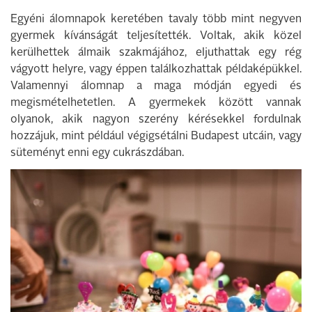
Egyéni álomnapok keretében tavaly több mint negyven
gyermek kívánságát teljesítették. Voltak, akik közel
kerülhettek álmaik szakmájához, eljuthattak egy rég
vágyott helyre, vagy éppen találkozhattak példaképükkel.
Valamennyi álomnap a maga módján egyedi és
megismételhetetlen. A gyermekek között vannak
olyanok, akik nagyon szerény kérésekkel fordulnak
hozzájuk, mint például végigsétálni Budapest utcáin, vagy
süteményt enni egy cukrászdában.