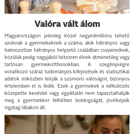
Valóra vált álom
Magyarországon jelenleg közel negyedmillióra tehető
azoknak a gyermekeknek a száma, akik hátrányos vagy
halmozottan hátrányos helyzetű családban cseperednek,
közülük pedig nagyjából hétezren élnek átmenetileg vagy
tartósan gyermekotthonokban. A szegénységre
vonatkozó száraz tudományos kifejezések és statisztikai
adatok miközben leírják a szomorú valóságot, bizonyos
értelemben el is fedik. Ezek a gyermekek a nélkülözés
közepette kevésbé vagy egyáltalán nem tapasztalhatják
meg a gyermekkor felhőtlen boldogságát, jövőképük
ingatag lábakon áll.