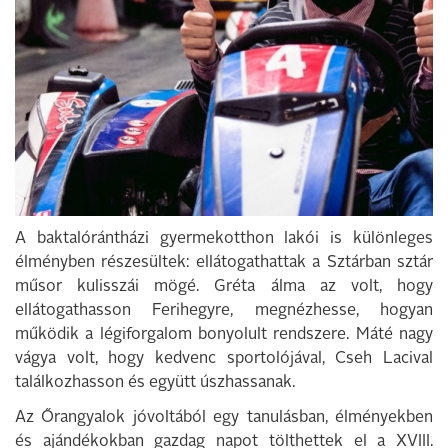
A baktalórántházi gyermekotthon lakói is különleges
élményben részesültek: ellátogathattak a Sztárban sztár
műsor kulisszái mögé. Gréta álma az volt, hogy
ellátogathasson Ferihegyre, megnézhesse, hogyan
működik a légiforgalom bonyolult rendszere. Máté nagy
vágya volt, hogy kedvenc sportolójával, Cseh Lacival
találkozhasson és együtt úszhassanak.
Az Őrangyalok jóvoltából egy tanulásban, élményekben
és ajándékokban gazdag napot tölthettek el a XVIII.