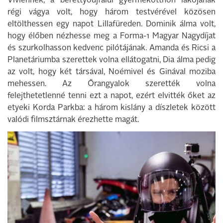
Viviennek, a berettyóújfalui gyermekotthon lakójának
régi vágya volt, hogy három testvérével közösen
eltölthessen egy napot Lillafüreden. Dominik álma volt,
hogy élőben nézhesse meg a Forma-1 Magyar Nagydíjat
és szurkolhasson kedvenc pilótájának. Amanda és Ricsi a
Planetáriumba szerettek volna ellátogatni, Dia álma pedig
az volt, hogy két társával, Noémivel és Ginával moziba
mehessen. Az Őrangyalok szerették volna
felejthetetlenné tenni ezt a napot, ezért elvitték őket az
etyeki Korda Parkba: a három kislány a díszletek között
valódi filmsztárnak érezhette magát.