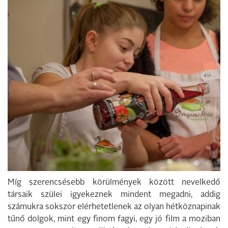
Míg szerencsésebb körülmények között nevelkedő
társaik szülei igyekeznek mindent megadni, addig
számukra sokszor elérhetetlenek az olyan hétköznapinak
tűnő dolgok, mint egy finom fagyi, egy jó film a moziban