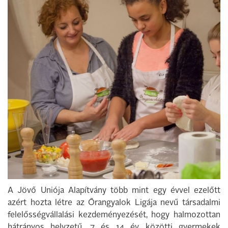
A Jövő Uniója Alapítvány több mint egy évvel ezelőtt
azért hozta létre az Őrangyalok Ligája nevű társadalmi
felelősségvállalási kezdeményezését, hogy halmozottan
hátrányos helyzetű, 7 és 14 év közötti gyermekek