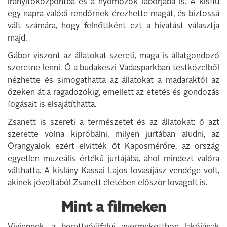
irányítóközpontba és a nyomozók laborjába is. A kisfiú
egy napra valódi rendőrnek érezhette magát, és biztossá
vált számára, hogy felnőttként ezt a hivatást választja
majd.
Gábor viszont az állatokat szereti, maga is állatgondozó
szeretne lenni. Ő a budakeszi Vadasparkban testközelből
nézhette és simogathatta az állatokat a madaraktól az
őzeken át a ragadozókig, emellett az etetés és gondozás
fogásait is elsajátíthatta.
Zsanett is szereti a természetet és az állatokat: ő azt
szerette volna kipróbálni, milyen jurtában aludni, az
Őrangyalok ezért elvitték őt Kaposmérőre, az ország
egyetlen muzeális értékű jurtájába, ahol mindezt valóra
válthatta. A kislány Kassai Lajos lovasíjász vendége volt,
akinek jóvoltából Zsanett életében először lovagolt is.
Mint a filmeken