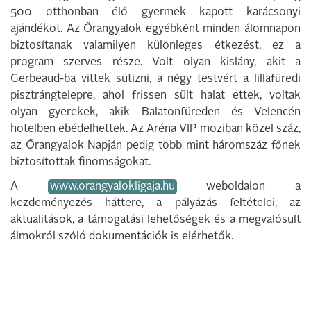
500 otthonban élő gyermek kapott karácsonyi
ajándékot. Az Őrangyalok egyébként minden álomnapon
biztosítanak valamilyen különleges étkezést, ez a
program szerves része. Volt olyan kislány, akit a
Gerbeaud-ba vittek sütizni, a négy testvért a lillafüredi
pisztrángtelepre, ahol frissen sült halat ettek, voltak
olyan gyerekek, akik Balatonfüreden és Velencén
hotelben ebédelhettek. Az Aréna VIP moziban közel száz,
az Őrangyalok Napján pedig több mint háromszáz főnek
biztosítottak finomságokat.
A
www.orangyalokligaja.hu
weboldalon a
kezdeményezés háttere, a pályázás feltételei, az
aktualitások, a támogatási lehetőségek és a megvalósult
álmokról szóló dokumentációk is elérhetők.