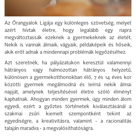
Az Őrangyalok Ligája egy különleges szövetség, melyet
azért hívtak életre, hogy legalább egy napra
megváltoztassák ezeknek a gyermekeknek az életét.
Nekik is vannak álmaik, vágyaik, példaképeik és hőseik,
akik erőt adnak a mindennapi problémák legyőzéséhez.
Azt szeretnék, ha pályázatukon keresztül valamennyi
hátrányos vagy halmozottan hátrányos helyzetű,
különösen a gyermekotthonokban élő, 7 és 14 éves kor
közötti gyermek megálmodná és leírná nekik álmai
napját, amelynek teljesítésével életre szóló élményt
kaphatnak. Ahogyan minden gyermek, úgy minden álom
egyedi, ezért a győztes történetek kiválasztásánál a
szakmai zsűri kiemelt szempontként tekint az
egyediségre, a kreativitásra, valamint - a racionalitás
talaján maradva - a megvalósíthatóságra.