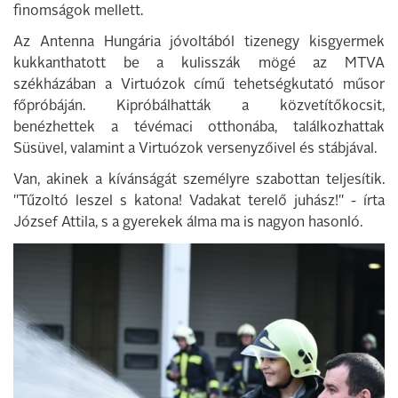
finomságok mellett.
Az Antenna Hungária jóvoltából tizenegy kisgyermek
kukkanthatott be a kulisszák mögé az MTVA
székházában a Virtuózok című tehetségkutató műsor
főpróbáján. Kipróbálhatták a közvetítőkocsit,
benézhettek a tévémaci otthonába, találkozhattak
Süsüvel, valamint a Virtuózok versenyzőivel és stábjával.
Van, akinek a kívánságát személyre szabottan teljesítik.
"Tűzoltó leszel s katona! Vadakat terelő juhász!" - írta
József Attila, s a gyerekek álma ma is nagyon hasonló.