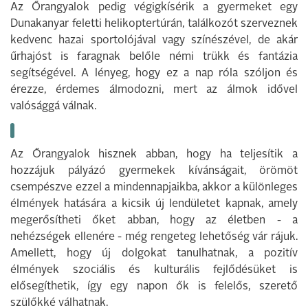
Az Őrangyalok pedig végigkísérik a gyermeket egy
Dunakanyar feletti helikoptertúrán, találkozót szerveznek
kedvenc hazai sportolójával vagy színészével, de akár
űrhajóst is faragnak belőle némi trükk és fantázia
segítségével. A lényeg, hogy ez a nap róla szóljon és
érezze, érdemes álmodozni, mert az álmok idővel
valósággá válnak.
Az Őrangyalok hisznek abban, hogy ha teljesítik a
hozzájuk pályázó gyermekek kívánságait, örömöt
csempészve ezzel a mindennapjaikba, akkor a különleges
élmények hatására a kicsik új lendületet kapnak, amely
megerősítheti őket abban, hogy az életben - a
nehézségek ellenére - még rengeteg lehetőség vár rájuk.
Amellett, hogy új dolgokat tanulhatnak, a pozitív
élmények szociális és kulturális fejlődésüket is
elősegíthetik, így egy napon ők is felelős, szerető
szülőkké válhatnak.