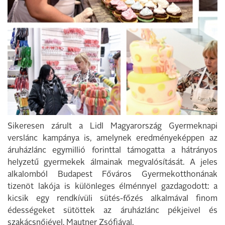
Sikeresen zárult a Lidl Magyarország Gyermeknapi
verslánc kampánya is, amelynek eredményeképpen az
áruházlánc egymillió forinttal támogatta a hátrányos
helyzetű gyermekek álmainak megvalósítását. A jeles
alkalomból Budapest Főváros Gyermekotthonának
tizenöt lakója is különleges élménnyel gazdagodott: a
kicsik egy rendkívüli sütés-főzés alkalmával finom
édességeket sütöttek az áruházlánc pékjeivel és
szakácsnőjével, Mautner Zsófiával.