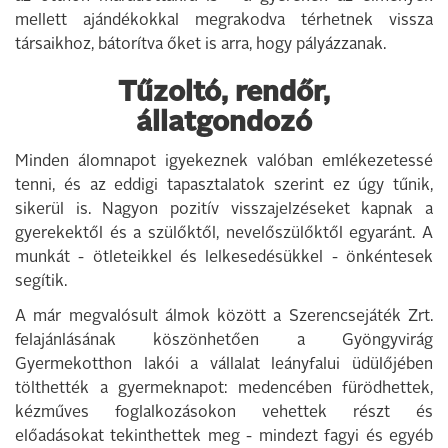
mellett ajándékokkal megrakodva térhetnek vissza
társaikhoz, bátorítva őket is arra, hogy pályázzanak.
Tűzoltó, rendőr,
állatgondozó
Minden álomnapot igyekeznek valóban emlékezetessé
tenni, és az eddigi tapasztalatok szerint ez úgy tűnik,
sikerül is. Nagyon pozitív visszajelzéseket kapnak a
gyerekektől és a szülőktől, nevelőszülőktől egyaránt. A
munkát - ötleteikkel és lelkesedésükkel - önkéntesek
segítik.
A már megvalósult álmok között a Szerencsejáték Zrt.
felajánlásának köszönhetően a Gyöngyvirág
Gyermekotthon lakói a vállalat leányfalui üdülőjében
tölthették a gyermeknapot: medencében fürödhettek,
kézműves foglalkozásokon vehettek részt és
előadásokat tekinthettek meg - mindezt fagyi és egyéb