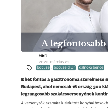
A legfontosabb 
MKO
2022. március 21.
bocuse
,
bocuse d'Or
,
dalnoki bence
E hét fontos a gasztronómia szerelmesein
Budapest, ahol nemcsak 16 ország 300 kiál
legrangosabb szakácsversenyének kontinen
A versenyzők számára kialakított konyhai boxokb