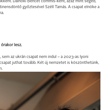
ikként. Dalnoki Bencét commis-ként, azaz mint segéd,
tinensdöntő győztesével Széll Tamás. A csapat elnöke a
na.
órakor lesz.
, sem az ukrán csapat nem indul – a 2023-as lyoni
csapat juthat tovább. Két új nemzetet is köszönthetünk,
n.