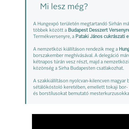
Mi lesz még?
A Hungexpó területén megtartandó Sirhán más
többek között a
Budapest Desszert Versenyr
Termékversenyre, a
Pataki János cukrászati 
A nemzetközi kiállításon rendezik meg a
Hung
borszakember meghívásával. A delegáció márc
kétnapos túrán vesz részt, majd a nemzetköz
közönség a Sirha Budapesten csatlakozhat.
A szakkiállításon nyolcvan-kilencven magyar
sétálókóstoló keretében, emellett tokaji bor-
és borstílusokat bemutató mesterkurzusokkal 