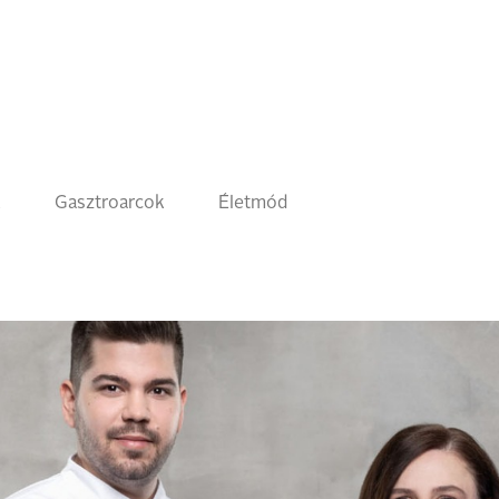
k
Gasztroarcok
Életmód