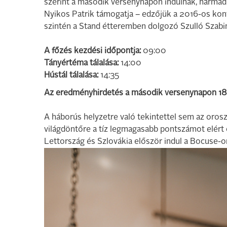
szerint a második versenynapon indulnak, harmad
Nyikos Patrik támogatja – edzőjük a 2016-os kon
szintén a Stand étteremben dolgozó Szulló Szabi
A főzés kezdési időpontja:
09:00
Tányértéma tálalása:
14:00
Hústál tálalása:
14:35
Az eredményhirdetés a második versenynapon 18 
A háborús helyzetre való tekintettel sem az orosz
világdöntőre a tíz legmagasabb pontszámot elért 
Lettország és Szlovákia először indul a Bocuse-o