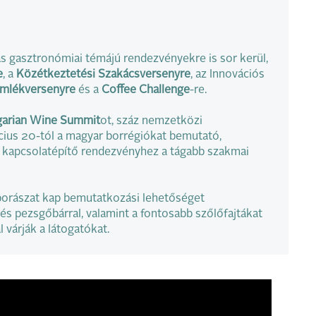
 gasztronómiai témájú rendezvényekre is sor kerül,
e
, a
Közétkeztetési Szakácsversenyre
, az Innovációs
emlékversenyre
és a
Coffee Challenge
-re.
arian Wine Summit
ot, száz nemzetközi
ius 20-tól a magyar borrégiókat bemutató,
i kapcsolatépítő rendezvényhez a tágabb szakmai
 borászat kap bemutatkozási lehetőséget
 és pezsgőbárral, valamint a fontosabb szőlőfajtákat
várják a látogatókat.