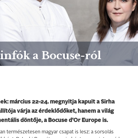
infók a Bocuse-ról
ek: március 22-24. megnyitja kapuit a Sirha
lítója várja az érdeklődőket, hanem a világ
tális döntője, a Bocuse d’Or Europe is.
an természetesen magyar csapat is lesz: a sorsolás