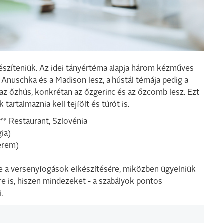
észíteniük. Az idei tányértéma alapja három kézműves
Anuschka és a Madison lesz, a hústál témája pedig a
az őzhús, konkrétan az őzgerinc és az őzcomb lesz. Ezt
 tartalmaznia kell tejfölt és túrót is.
** Restaurant, Szlovénia
ia)
erem)
re a versenyfogások elkészítésére, miközben ügyelniük
ére is, hiszen mindezeket - a szabályok pontos
.