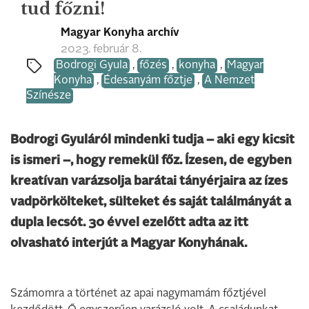
tud főzni!
Magyar Konyha archív
2023. február 8.
Bodrogi Gyula
,
főzés
,
konyha
,
Magyar
Konyha
,
Édesanyám főztje
,
A Nemzet
Színésze
Bodrogi Gyuláról mindenki tudja – aki egy kicsit
is ismeri –, hogy remekül főz. Ízesen, de egyben
kreatívan varázsolja barátai tányérjaira az ízes
vadpörkölteket, sülteket és saját találmányát a
dupla lecsót. 30 évvel ezelőtt adta az itt
olvasható interjút a Magyar Konyhának.
Számomra a történet az apai nagymamám főztjével