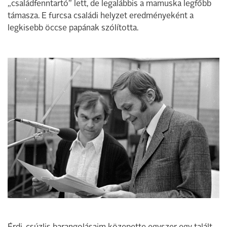
„családfenntartó” lett, de legalábbis a mamuska legfőbb
támasza. E furcsa családi helyzet eredményeként a
legkisebb öccse papának szólította.