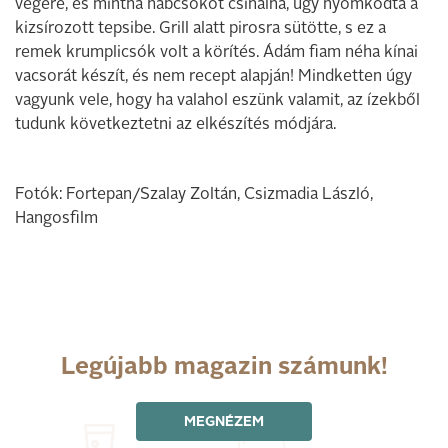
végére, és mintha habcsókot csinálna, úgy nyomkodta a
kizsírozott tepsibe. Grill alatt pirosra sütötte, s ez a
remek krumplicsók volt a körítés. Ádám fiam néha kínai
vacsorát készít, és nem recept alapján! Mindketten úgy
vagyunk vele, hogy ha valahol eszünk valamit, az ízekből
tudunk következtetni az elkészítés módjára.
Fotók: Fortepan/Szalay Zoltán, Csizmadia László,
Hangosfilm
Legújabb magazin számunk!
MEGNÉZEM