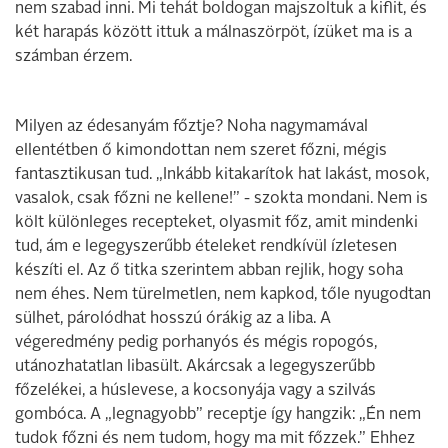
nem szabad inni. Mi tehát boldogan majszoltuk a kiflit, és
két harapás között ittuk a málnaszörpöt, ízüket ma is a
számban érzem.
Milyen az édesanyám főztje? Noha nagymamával
ellentétben ő kimondottan nem szeret főzni, mégis
fantasztikusan tud. „Inkább kitakarítok hat lakást, mosok,
vasalok, csak főzni ne kellene!” - szokta mondani. Nem is
költ különleges recepteket, olyasmit főz, amit mindenki
tud, ám e legegyszerűbb ételeket rendkívül ízletesen
készíti el. Az ő titka szerintem abban rejlik, hogy soha
nem éhes. Nem türelmetlen, nem kapkod, tőle nyugodtan
sülhet, párolódhat hosszú órákig az a liba. A
végeredmény pedig porhanyós és mégis ropogós,
utánozhatatlan libasült. Akárcsak a legegyszerűbb
főzelékei, a húslevese, a kocsonyája vagy a szilvás
gombóca. A „legnagyobb” receptje így hangzik: „Én nem
tudok főzni és nem tudom, hogy ma mit főzzek.” Ehhez