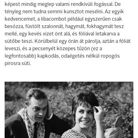
képest mindig meglep valami rendkívüli fogással. De
tényleg nem tudna semmi kunsztot mesélni. Az egyik
kedvencemet, a libacombot például egyszerűen csak
besózza, füstölt szalonnát, hagymát, fokhagymát tesz
mellé, egy kevés vizet önt alá, és fóliával letakarva a
sütőbe teszi. Körülbelül egy órán át párolja, aztán a fóliát
leveszi, és a pecsenyét közepes tűzön (ez a
legfontosabb) kapkodás, odaégetés nélkül ropogós
pirosra süti.