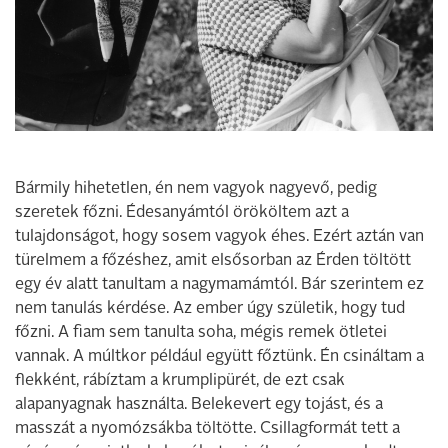
Bármily hihetetlen, én nem vagyok nagyevő, pedig
szeretek főzni. Édesanyámtól örököltem azt a
tulajdonságot, hogy sosem vagyok éhes. Ezért aztán van
türelmem a főzéshez, amit elsősorban az Érden töltött
egy év alatt tanultam a nagymamámtól. Bár szerintem ez
nem tanulás kérdése. Az ember úgy születik, hogy tud
főzni. A fiam sem tanulta soha, mégis remek ötletei
vannak. A múltkor például együtt főztünk. Én csináltam a
flekként, rábíztam a krumplipürét, de ezt csak
alapanyagnak használta. Belekevert egy tojást, és a
masszát a nyomózsákba töltötte. Csillagformát tett a