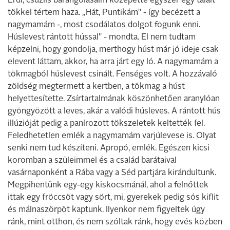
Érdi, csúzlis barangolásaim közepette egyszer egy talált
tökkel tértem haza. „Hát, Puntikám" - így becézett a
nagymamám -, most csodálatos dolgot fogunk enni.
Húslevest rántott hússal" - mondta. El nem tudtam
képzelni, hogy gondolja, merthogy húst már jó ideje csak
elevent láttam, akkor, ha arra járt egy ló. A nagymamám a
tökmagból húslevest csinált. Fenséges volt. A hozzávaló
zöldség megtermett a kertben, a tökmag a húst
helyettesítette. Zsírtartalmának köszönhetően aranylóan
gyöngyözött a leves, akár a valódi húsleves. A rántott hús
illúzióját pedig a panírozott tökszeletek keltették fel.
Feledhetetlen emlék a nagymamám varjúlevese is. Olyat
senki nem tud készíteni. Apropó, emlék. Egészen kicsi
koromban a szüleimmel és a család barátaival
vasárnaponként a Rába vagy a Séd partjára kirándultunk.
Megpihentünk egy-egy kiskocsmánál, ahol a felnőttek
ittak egy fröccsöt vagy sört, mi, gyerekek pedig sós kiflit
és málnaszörpöt kaptunk. Ilyenkor nem figyeltek úgy
ránk, mint otthon, és nem szóltak ránk, hogy evés közben