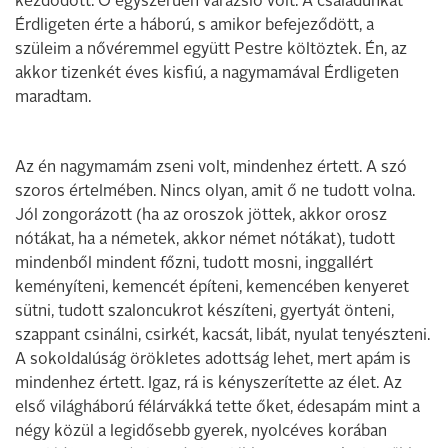
kezdődött. Ő egyszerűen varázsló volt. A családunkat
Érdligeten érte a háború, s amikor befejeződött, a
szüleim a nővéremmel együtt Pestre költöztek. Én, az
akkor tizenkét éves kisfiú, a nagymamával Érdligeten
maradtam.
Az én nagymamám zseni volt, mindenhez értett. A szó
szoros értelmében. Nincs olyan, amit ő ne tudott volna.
Jól zongorázott (ha az oroszok jöttek, akkor orosz
nótákat, ha a németek, akkor német nótákat), tudott
mindenből mindent főzni, tudott mosni, inggallért
keményíteni, kemencét építeni, kemencében kenyeret
sütni, tudott szaloncukrot készíteni, gyertyát önteni,
szappant csinálni, csirkét, kacsát, libát, nyulat tenyészteni.
A sokoldalúság örökletes adottság lehet, mert apám is
mindenhez értett. Igaz, rá is kényszerítette az élet. Az
első világháború félárvákká tette őket, édesapám mint a
négy közül a legidősebb gyerek, nyolcéves korában