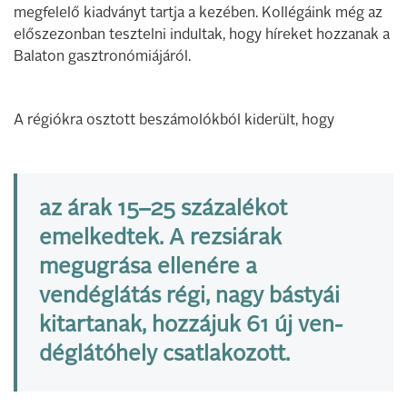
megfelelő kiadványt tartja a kezében. Kollégáink még az
előszezonban tesztelni indul­tak, hogy híreket hozzanak a
Ba­laton gasztronómiájáról.
A régiókra osztott beszámo­lókból kiderült, hogy
az árak 15–25 százalékot
emelkedtek. A rezsiárak
megugrása ellenére a
vendéglátás régi, nagy bástyái
kitartanak, hozzájuk 61 új ven­
déglátóhely csatlakozott.