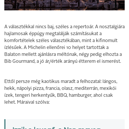
A választékkal nincs baj, széles a repertoár. A nosztalgiára
hajla­mosak éppúgy megtalálják szá­mításukat a
komfortételek széles választékában, mint a kifinomult
ízlésűek. A Michelin ellenőrei 10 helyet tartottak a
Balaton mellett ajánlásra méltónak, négy pedig elhozta a
Bib Gourmand, a jó ár/érték arányú étterem el­ ismerést.
Ettől persze még kaotikus ma­radt a felhozatal: lángos,
hekk, nápolyi pizza, francia, olasz, me­diterrán, mexikói
ízek, tengeri herkentyűk, BBQ, hamburger, ahol csak
lehet. Máraival szólva: