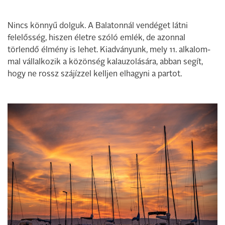
Nincs könnyű dolguk. A Bala­tonnál vendéget látni
felelősség, hiszen életre szóló emlék, de azonnal
törlendő élmény is lehet. Kiadványunk, mely 11. alkalom­
mal vállalkozik a közönség kalau­zolására, abban segít,
hogy ne rossz szájízzel kelljen elhagyni a partot.