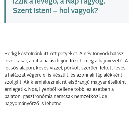
Izzik a levegő, a Nap ragyog.
Szent Isten! – hol vagyok?
Pedig kóstolnánk itt­-ott petyeket. A név fonyódi halász­
levet takar, amit a halászhajón főzött meg a hajóvezető. A
lecsós alapon, kevés vízzel, pörkölt­ szerűen feltett leves
a halászat végére el is készült, és azonnali táplálékként
szolgált. Akik em­lékeznek rá, elsőrangú magyar ételként
emlegetik. Nos, ilyen­ből kellene több, ez esetben a
balatoni gasztronómia nemcsak nemzetközi, de
hagyományőrző is lehetne.