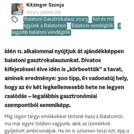
Kitzinger Szonja
2023. június 29.
Balatoni Gasztrokalauz 2023
,
hol és mit
együnk a Balatonon
,
Balatoni vendéglők
,
a
legjobb balatoni vendéglők
Idén 11. alkalommal nyújtjuk át ajándékképpen
balatoni gasztrokalauzunkat. Divatos
kifejezéssel élve idén is „körbeettük” a tavat,
aminek eredménye: 300 tipp, 61 vadonatúj hely,
hogy az év két legkellemesebb hete ne legyen
csalódás – legalábbis gasztronómiai
szempontból semmiképp.
Míg régen tárgyi emlékekkel tértünk haza a Balatonról,
ma már egyre többen vagyunk, akik az ízemlékek
gyűjtését ambicio­náljuk. Ha ön is szívesen teszi ezt, épp a