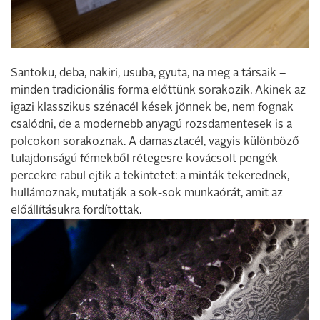
Santoku, deba, nakiri, usuba, gyuta, na meg a társaik –
minden tradicionális forma előttünk sorakozik. Akinek az
igazi klasszikus szénacél kések jönnek be, nem fognak
csalódni, de a modernebb anyagú rozsdamentesek is a
polcokon sorakoznak. A damasztacél, vagyis különböző
tulajdonságú fémekből rétegesre kovácsolt pengék
percekre rabul ejtik a tekintetet: a minták tekerednek,
hullámoznak, mutatják a sok-sok munkaórát, amit az
előállításukra fordítottak.