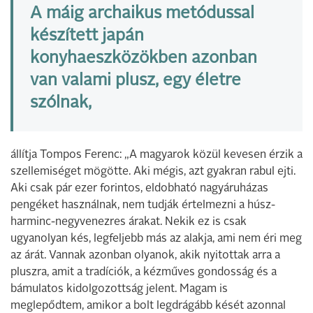
A máig archaikus metódussal
készített japán
konyhaeszközökben azonban
van valami plusz, egy életre
szólnak,
állítja Tompos Ferenc: „A magyarok közül kevesen érzik a
szellemiséget mögötte. Aki mégis, azt gyakran rabul ejti.
Aki csak pár ezer forintos, eldobható nagyáruházas
pengéket használnak, nem tudják értelmezni a húsz-
harminc-negyvenezres árakat. Nekik ez is csak
ugyanolyan kés, legfeljebb más az alakja, ami nem éri meg
az árát. Vannak azonban olyanok, akik nyitottak arra a
pluszra, amit a tradíciók, a kézműves gondosság és a
bámulatos kidolgozottság jelent. Magam is
meglepődtem, amikor a bolt legdrágább kését azonnal