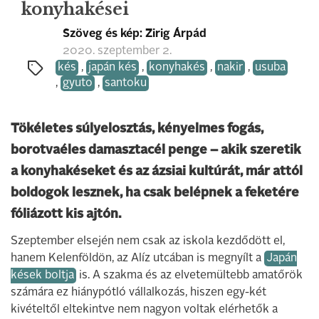
konyhakései
Szöveg és kép: Zirig Árpád
2020. szeptember 2.
kés
,
japán kés
,
konyhakés
,
nakir
,
usuba
,
gyuto
,
santoku
Tökéletes súlyelosztás, kényelmes fogás,
borotvaéles damasztacél penge – akik szeretik
a konyhakéseket és az ázsiai kultúrát, már attól
boldogok lesznek, ha csak belépnek a feketére
fóliázott kis ajtón.
Szeptember elsején nem csak az iskola kezdődött el,
hanem Kelenföldön, az Alíz utcában is megnyílt a
Japán
kések boltja
is. A szakma és az elvetemültebb amatőrök
számára ez hiánypótló vállalkozás, hiszen egy-két
kivételtől eltekintve nem nagyon voltak elérhetők a