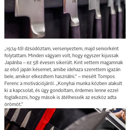
„1974-től dzsúdóztam, versenyeztem, majd seniorként
folytattam. Minden vágyam volt, hogy egyszer kijussak
Japánba – ez 58 évesen sikerült. Kint vettem magamnak
az első japán késemet, amibe idehaza szerettem igazán
bele, amikor elkezdtem használni.” – mesélt Tompos
Ferenc a motivációjáról. „Konyhai munka közben alakult
ki a kapcsolat, és úgy gondoltam, érdemes lenne ezzel
foglalkozni, hogy mások is átélhessék az eszköz adta
örömöt.”