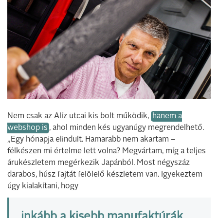
Nem csak az Alíz utcai kis bolt működik,
hanem a
webshop is
, ahol minden kés ugyanúgy megrendelhető.
„Egy hónapja elindult. Hamarabb nem akartam –
félkészen mi értelme lett volna? Megvártam, míg a teljes
árukészletem megérkezik Japánból. Most négyszáz
darabos, húsz fajtát felölelő készletem van. Igyekeztem
úgy kialakítani, hogy
inkább a kisebb manufaktúrák