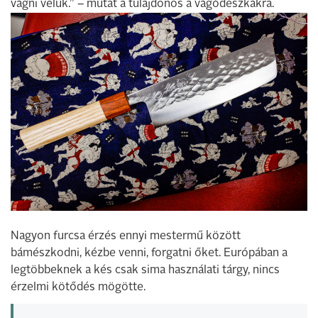
vágni velük.” – mutat a tulajdonos a vágódeszkákra.
Nagyon furcsa érzés ennyi mestermű között
bámészkodni, kézbe venni, forgatni őket. Európában a
legtöbbeknek a kés csak sima használati tárgy, nincs
érzelmi kötődés mögötte.