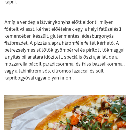
kapni.
Amíg a vendég a látványkonyha előtt eldönti, milyen
főételt választ, kérhet előételnek egy, a helyi fatüzelésű
kemencében készült, gluténmentes, édesburgonyás
flatbreadet. A pizzás alapra háromféle feltét kérhető. A
petrezselymes sütőtök gyömbérrel és pirított tökmaggal
a nyitás pillanatára időzített, speciális őszi ajánlat, de a
mozzarella pácolt paradicsommal és friss bazsalikommal,
vagy a tahinikrém sós, citromos lazaccal és sült
kapribogyóval ugyanolyan finom.