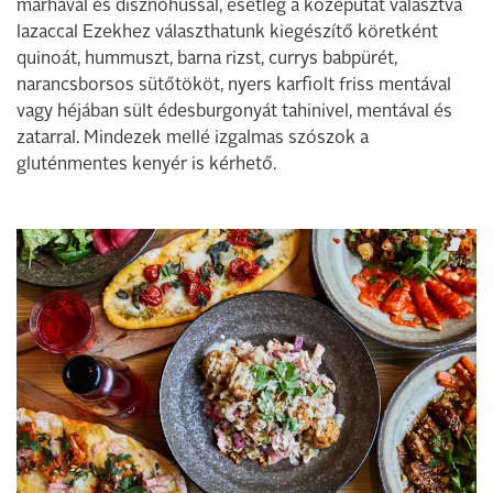
marhával és disznóhússal, esetleg a középutat választva
lazaccal Ezekhez választhatunk kiegészítő köretként
quinoát, hummuszt, barna rizst, currys babpürét,
narancsborsos sütőtököt, nyers karfiolt friss mentával
vagy héjában sült édesburgonyát tahinivel, mentával és
zatarral. Mindezek mellé izgalmas szószok a
gluténmentes kenyér is kérhető.