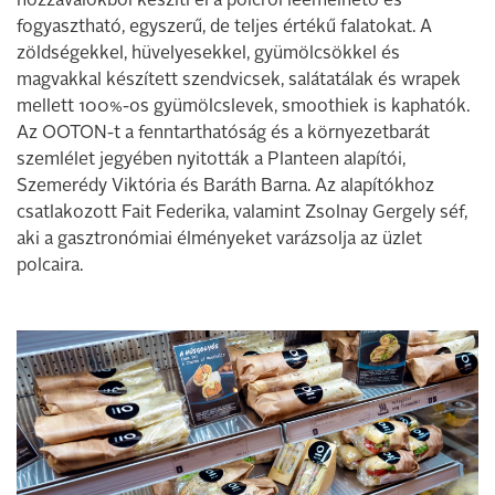
hozzávalókból készíti el a polcról leemelhető és
fogyasztható, egyszerű, de teljes értékű falatokat. A
zöldségekkel, hüvelyesekkel, gyümölcsökkel és
magvakkal készített szendvicsek, salátatálak és wrapek
mellett 100%-os gyümölcslevek, smoothiek is kaphatók.
Az OOTON-t a fenntarthatóság és a környezetbarát
szemlélet jegyében nyitották a Planteen alapítói,
Szemerédy Viktória és Baráth Barna. Az alapítókhoz
csatlakozott Fait Federika, valamint Zsolnay Gergely séf,
aki a gasztronómiai élményeket varázsolja az üzlet
polcaira.