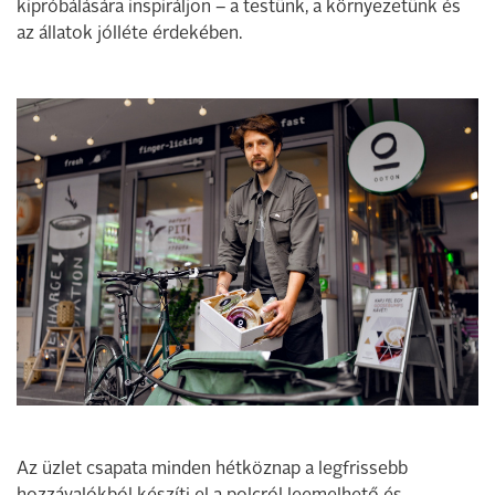
kipróbálására inspiráljon – a testünk, a környezetünk és
az állatok jólléte érdekében.
Az üzlet csapata minden hétköznap a legfrissebb