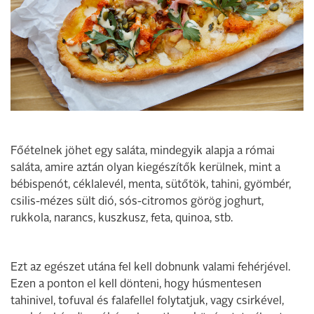
Főételnek jöhet egy saláta, mindegyik alapja a római
saláta, amire aztán olyan kiegészítők kerülnek, mint a
bébispenót, céklalevél, menta, sütőtök, tahini, gyömbér,
csilis-mézes sült dió, sós-citromos görög joghurt,
rukkola, narancs, kuszkusz, feta, quinoa, stb.
Ezt az egészet utána fel kell dobnunk valami fehérjével.
Ezen a ponton el kell dönteni, hogy húsmentesen
tahinivel, tofuval és falafellel folytatjuk, vagy csirkével,