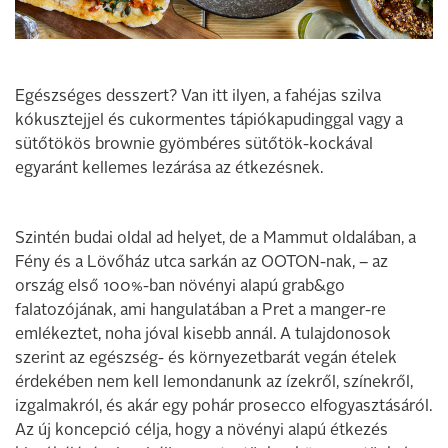
Egészséges desszert? Van itt ilyen, a fahéjas szilva
kókusztejjel és cukormentes tápiókapudinggal vagy a
sütőtökös brownie gyömbéres sütőtök-kockával
egyaránt kellemes lezárása az étkezésnek.
Szintén budai oldal ad helyet, de a Mammut oldalában, a
Fény és a Lövőház utca sarkán az OOTON-nak, – az
ország első 100%-ban növényi alapú grab&go
falatozójának, ami hangulatában a Pret a manger-re
emlékeztet, noha jóval kisebb annál. A tulajdonosok
szerint az egészség- és környezetbarát vegán ételek
érdekében nem kell lemondanunk az ízekről, színekről,
izgalmakról, és akár egy pohár prosecco elfogyasztásáról.
Az új koncepció célja, hogy a növényi alapú étkezés