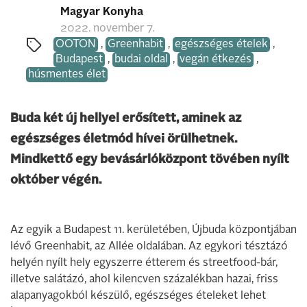
Magyar Konyha
2022. november 7.
OOTON
,
Greenhabit
,
egészséges ételek
,
Budapest
,
budai oldal
,
vegán étkezés
,
húsmentes élet
Buda két új hellyel erősített, aminek az
egészséges életmód hívei örülhetnek.
Mindkettő egy bevásárlóközpont tövében nyílt
október végén.
Az egyik a Budapest 11. kerületében, Újbuda központjában
lévő Greenhabit, az Allée oldalában. Az egykori tésztázó
helyén nyílt hely egyszerre étterem és streetfood-bár,
illetve salátázó, ahol kilencven százalékban hazai, friss
alapanyagokból készülő, egészséges ételeket lehet