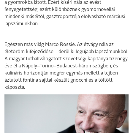
a gyomrokba látott. Ezért kíséri nála az evést
fenyegetettség, ezért különböznek gyomornovellái
mindenki máséitól, gasztroportréja elolvasható márciusi
lapszámunkban.
Egészen más világ Marco Rossié. Az étvágy nála az
életöröm kifejeződése – derül ki legújabb lapszámunkból.
A magyar futballválogatott szövetségi kapitánya tizenegy
éve él a Nápoly–Torino–Budapest-háromszögben, és
kulináris horizontján megfér egymás mellett a tejben
áztatott fontina sajttal készült gnocchi és a töltött
káposzta.