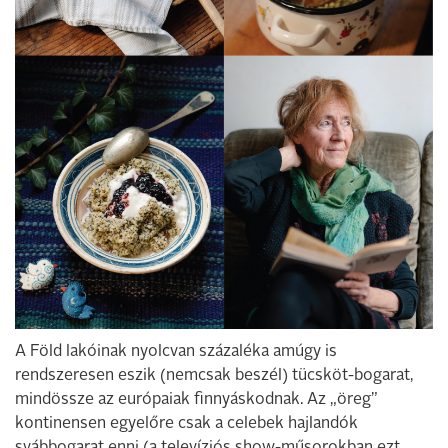
A Föld lakóinak nyolcvan százaléka amúgy is
rendszeresen eszik (nemcsak beszél) tücsköt-bogarat,
mindössze az európaiak finnyáskodnak. Az „öreg”
kontinensen egyelőre csak a celebek hajlandók