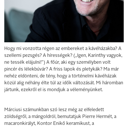
Hogy mi vonzotta régen az embereket a kávéházakba? A
szellemi pezsgés? A hírességek? („Igen, Karinthy vagyok,
ne tessék elájulni!”) A főúr, aki egy személyben volt
pincér és lélekbúvár? A friss lapok és pletykák? Ma már
nehéz eldönteni, de tény, hogy a történelmi kávéházak
közül alig néhány élte túl az idők változását. Mi háromban
jártunk, ezekről el is mondjuk a véleményünket.
Márciusi számunkban szó lesz még az elfeledett
zöldségről, a mángoldról, bemutatjuk Pierre Hermét, a
macaronkirályt, Kontor Enikő keramikust, a