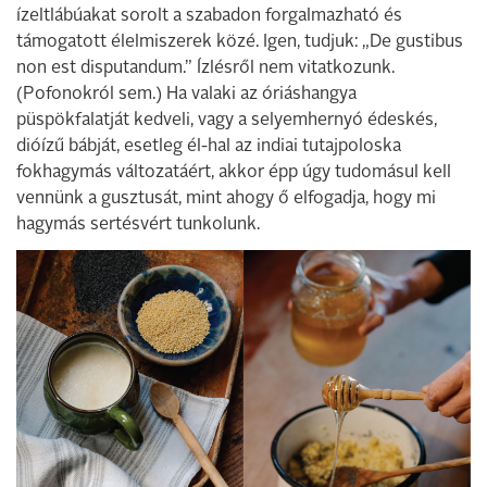
ízeltlábúakat sorolt a szabadon forgalmazható és
támogatott élelmiszerek közé. Igen, tudjuk: „De gustibus
non est disputandum.” Ízlésről nem vitatkozunk.
(Pofonokról sem.) Ha valaki az óriáshangya
püspökfalatját kedveli, vagy a selyemhernyó édeskés,
dióízű bábját, esetleg él-hal az indiai tutajpoloska
fokhagymás változatáért, akkor épp úgy tudomásul kell
vennünk a gusztusát, mint ahogy ő elfogadja, hogy mi
hagymás sertésvért tunkolunk.