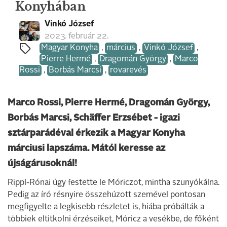
Konyhában
Vinkó József
2023. február 22.
Magyar Konyha
,
március
,
Vinkó József
,
Pierre Hermé
,
Dragomán György
,
Marco
Rossi
,
Borbás Marcsi
,
rovarevés
Marco Rossi, Pierre Hermé, Dragomán György,
Borbás Marcsi, Schäffer Erzsébet - igazi
sztárparádéval érkezik a Magyar Konyha
márciusi lapszáma. Mától keresse az
újságárusoknál!
Rippl-Rónai úgy festette le Móriczot, mintha szunyókálna.
Pedig az író résnyire összehúzott szemével pontosan
megfigyelte a legkisebb részletet is, hiába próbálták a
többiek eltitkolni érzéseiket, Móricz a vesékbe, de főként