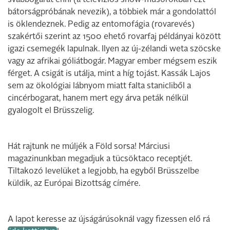
svábbogarat enni (a televíziós show-műsorokban ezt
bátorságpróbának nevezik), a többiek már a gondolattól
is öklendeznek. Pedig az entomofágia (rovarevés)
szakértői szerint az 1500 ehető rovarfaj példányai között
igazi csemegék lapulnak. Ilyen az új-zélandi weta szöcske
vagy az afrikai góliátbogár. Magyar ember mégsem eszik
férget. A csigát is utálja, mint a híg tojást. Kassák Lajos
sem az ökológiai lábnyom miatt falta stanicliből a
cincérbogarat, hanem mert egy árva peták nélkül
gyalogolt el Brüsszelig.
Hát rajtunk ne múljék a Föld sorsa! Márciusi
magazinunkban megadjuk a tücsöktaco receptjét.
Tiltakozó levelüket a legjobb, ha egyből Brüsszelbe
küldik, az Európai Bizottság címére.
A lapot keresse az újságárúsoknál vagy fizessen elő rá