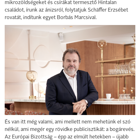
mikrozöldségeket és csírákat termesztő Hintalan
családot, írunk az ánizsról, folytatjuk Schäffer Erzsébet
rovatát, indítunk egyet Borbás Marcsival.
És van itt még valami, ami mellett nem mehetünk el szó
nélkül, ami megér egy rövidke publicisztikát: a bogárevés.
Az Európai Bizottság – épp az elmúlt hetekben – újabb