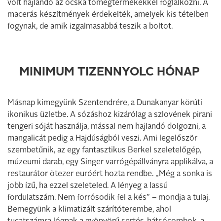
volt hajlandó az ócska ­tömegtermékekkel foglalkozni. A
macerás készítmények érdekelték, amelyek kis tételben
fogynak, de amik izgalmasabbá teszik a boltot.
MINIMUM TIZENNYOLC HÓNAP
Másnap kimegyünk Szentendrére, a Dunakanyar körúti
ikonikus üzletbe. A sózáshoz kizárólag a szlovének pirani
tengeri sóját használja, mással nem hajlandó dolgozni, a
mangalicát pedig a Hajdúságból veszi. Ami legelőször
szembetűnik, az egy fantasztikus Berkel szeletelőgép,
múzeumi darab, egy Singer varrógépállványra applikálva, a
restaurátor ötezer euróért hozta rendbe. „Még a sonka is
jobb ízű, ha ezzel szeleteled. A lényeg a lassú
fordulatszám. Nem forrósodik fel a kés” – mondja a tulaj.
Bemegyünk a klimatizált szárítóterembe, ahol