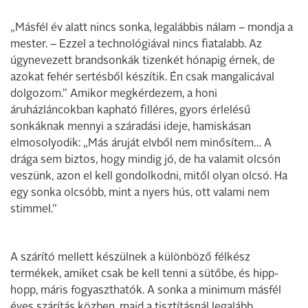
„Másfél év alatt nincs sonka, legalábbis nálam – mondja a
mester. – Ezzel a technológiával nincs fiatalabb. Az
úgynevezett brandsonkák tizenkét hónapig érnek, de
azokat fehér sertésből készítik. Én csak mangalicával
dolgozom.” Amikor megkérdezem, a honi
áruházláncokban kapható filléres, gyors érlelésű
sonkáknak ­mennyi a száradási ideje, hamiskásan
elmosolyodik: „Más áruját elvből nem minősítem… A
drága sem biztos, hogy mindig jó, de ha valamit olcsón
veszünk, azon el kell gondolkodni, mitől olyan olcsó. Ha
egy sonka olcsóbb, mint a nyers hús, ott valami nem
stimmel.”
A szárító mellett készülnek a különböző félkész
termékek, amiket csak be kell tenni a sütőbe, és hipp-
hopp, máris fogyaszthatók. A sonka a minimum másfél
éves szárítás közben, majd a tisztításnál legalább