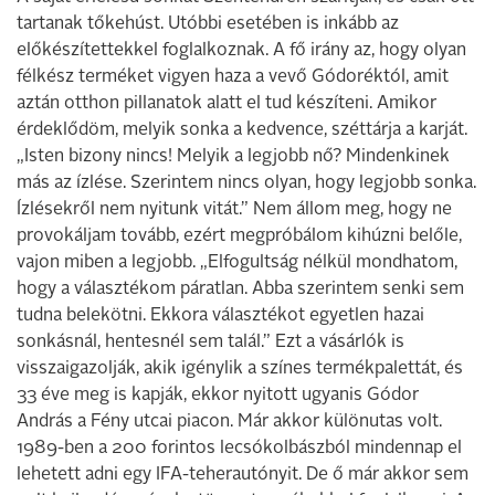
tartanak tőkehúst. Utóbbi esetében is inkább az
előkészítettekkel foglalkoznak. A fő irány az, hogy olyan
félkész terméket vigyen haza a vevő Gódoréktól, amit
aztán otthon pillanatok alatt el tud készíteni. Amikor
érdeklődöm, melyik sonka a kedvence, széttárja a karját.
„Isten bizony nincs! Melyik a legjobb nő? Mindenkinek
más az ízlése. Szerintem nincs olyan, hogy legjobb sonka.
Ízlésekről nem nyitunk vitát.” Nem állom meg, hogy ne
provokáljam tovább, ezért megpróbálom kihúzni belőle,
vajon miben a legjobb. „Elfogultság nélkül mondhatom,
hogy a választékom páratlan. Abba szerintem senki sem
tudna belekötni. Ekkora választékot egyetlen hazai
sonkásnál, hentesnél sem talál.” Ezt a vásárlók is
visszaigazolják, akik igénylik a színes termékpalettát, és
33 éve meg is kapják, ekkor nyitott ugyanis Gódor
András a Fény utcai piacon. Már akkor különutas volt.
1989-ben a 200 forintos lecsókolbászból mindennap el
lehetett adni egy IFA-teherautónyit. De ő már ­akkor sem