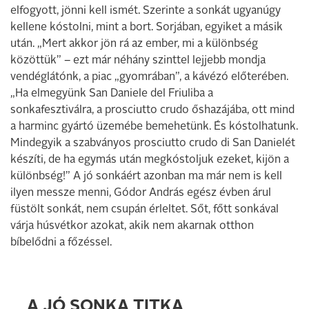
elfogyott, jönni kell ismét. Szerinte a sonkát ugyanúgy
kellene kóstolni, mint a bort. Sorjában, egyiket a másik
után. „Mert akkor jön rá az ember, mi a különbség
közöttük” – ezt már néhány ­szinttel lejjebb mondja
vendéglátónk, a piac „gyomrában”, a kávézó előterében.
„Ha elmegyünk San Daniele del Friuliba a
sonkafesztiválra, a prosciutto crudo őshazájába, ott mind
a harminc gyártó üzemébe bemehetünk. És kóstolhatunk.
Mindegyik a szabványos prosciutto crudo di San Danielét
készíti, de ha egymás után megkóstoljuk ezeket, kijön a
különbség!” A jó sonkáért azonban ma már nem is kell
ilyen messze ­menni, Gódor András egész évben árul
füstölt sonkát, nem csupán érleltet. Sőt, főtt sonkával
várja húsvétkor azokat, akik nem akarnak otthon
bíbelődni a fő­zéssel.
A JÓ SONKA TITKA