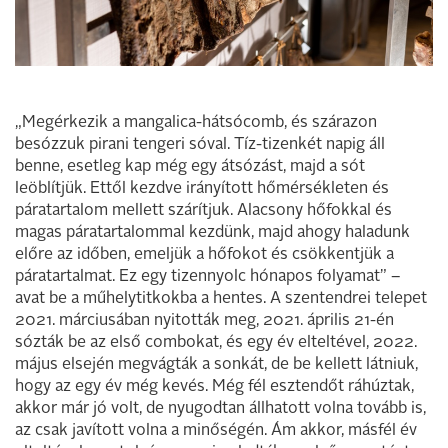
„Megérkezik a mangalica-hátsócomb, és szárazon
besózzuk pirani tengeri sóval. Tíz-tizenkét napig áll
benne, esetleg kap még egy átsózást, majd a sót
leöblítjük. Ettől kezdve irányított hőmérsékleten és
páratartalom mellett szárítjuk. Alacsony hőfokkal és
magas páratartalommal kezdünk, majd ahogy haladunk
előre az időben, emeljük a hőfokot és csökkentjük a
páratartalmat. Ez egy tizennyolc hónapos folyamat” –
avat be a műhelytitkokba a hentes. A szentendrei telepet
2021. márciusában nyitották meg, 2021. április 21-én
sózták be az első combokat, és egy év elteltével, 2022.
május elsején megvágták a sonkát, de be kellett látniuk,
hogy az egy év még kevés. Még fél esztendőt ráhúztak,
akkor már jó volt, de nyugodtan állhatott volna tovább is,
az csak javított volna a minőségén. Ám akkor, másfél év