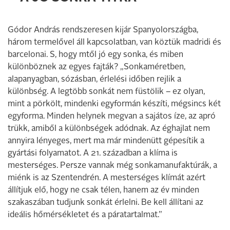
Gódor András rendszeresen kijár Spanyolországba,
három termelővel áll kapcsolatban, van köztük madridi és
barcelonai. S, hogy mtől jó egy sonka, és miben
különböznek az egyes fajták? „Sonkaméretben,
alapanyagban, sózásban, érlelési időben rejlik a
különbség. A legtöbb sonkát nem füstölik – ez olyan,
mint a pörkölt, mindenki egyformán készíti, mégsincs két
egyforma. Minden helynek megvan a sajátos íze, az apró
trükk, amiből a különbségek adódnak. Az éghajlat nem
annyira lényeges, mert ma már mindenütt gépesítik a
gyártási folyamatot. A 21. században a klíma is
mesterséges. Persze vannak még sonkamanufaktúrák, a
miénk is az Szentendrén. A mesterséges klímát azért
állítjuk elő, hogy ne csak télen, hanem az év minden
szakaszában tudjunk sonkát érlelni. Be kell állítani az
ideális hőmérsékletet és a páratartalmat.”