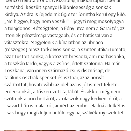
Ibérico Bellota trónol. A kizárólag makkal táplált ibériai
sertésből készült spanyol különlegesség a sonkák
királya. Az ára is fejedelmi: 69 ezer forintba kerül egy kiló.
„Ne higgye, hogy nem veszik!” – jegyzi meg mosolyogva
a tulajdonos. Kétségtelen, a Fény utca nem a Garai tér, az
itteniek pénztárcája vastagabb, és ez hatással van a
választékra. Megjelenik a kínálatban az ubriaco
(részeges) olasz törkölyös sonka, a szintén itáliai fumato,
azaz füstölt sonka, a kötözött bresaola, ami marhasonka,
a toszkán lardo, vagyis a zsíros, érlelt szalonna. Ha már
Toszkána, van innen származó csilis disznósajt, de
találunk osztrák specket és isztriai, azaz horvát
szárítottat, hovatovább az idehaza is jól ismert fekete-
erdei sonkát, a fűszerezett fajtából. És akkor még nem
szóltunk a porchettáról, az olaszok nagy kedvencéről, a
csavart bőrös malacról, amiért az ember eladná a lelkét is,
csak hogy megízleljen belőle egy hajszálvékony szeletet.