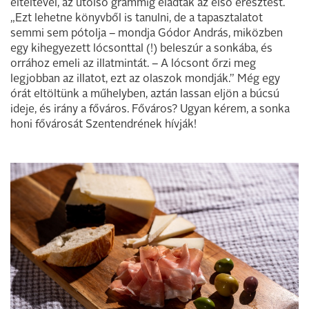
elteltével, az utolsó grammig eladták az első eresztést.
„Ezt lehetne könyvből is tanulni, de a tapasztalatot
semmi sem pótolja – mondja Gódor András, miközben
egy kihegyezett lócsonttal (!) beleszúr a sonkába, és
orrához emeli az illatmintát. – A lócsont őrzi meg
legjobban az illatot, ezt az olaszok mondják.” Még egy
órát eltöltünk a műhelyben, aztán lassan eljön a búcsú
ideje, és irány a főváros. Főváros? Ugyan kérem, a sonka
honi fővárosát Szentendrének hívják!