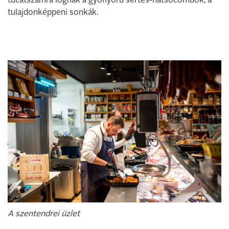
tucatszámra lógnak a gyönyörű sertés-hátsócombok, a
tulajdonképpeni sonkák.
A szentendrei üzlet