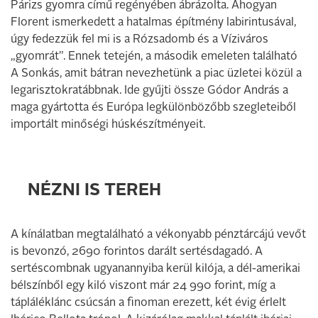
Párizs gyomra című regényében ábrázolta. Ahogyan
Florent ismerkedett a hatalmas építmény labirintusá­val,
úgy fedezzük fel mi is a Rózsadomb és a ­Víziváros
„gyomrát”. Ennek tetején, a második emeleten található
A Sonkás, amit bátran nevezhetünk a piac üzletei közül a
legarisztokratábbnak. Ide ­gyűjti össze Gódor András a
maga gyártotta és Európa legkülönbözőbb szegleteiből
importált minőségi húskészítményeit.
NÉZNI IS TEREH
A kínálatban megtalálható a vékonyabb pénztárcájú vevőt
is bevonzó, 2690 forintos darált sertésdagadó. A
sertéscombnak ugyanannyiba kerül kilója, a dél-amerikai
bélszínből egy kiló viszont már 24 990 forint, míg a
tápláléklánc csúcsán a finoman erezett, két évig érlelt