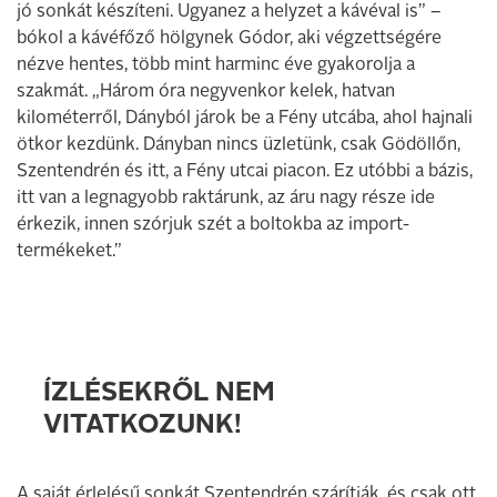
jó sonkát készíteni. Ugyanez a helyzet a kávéval is” –
bókol a kávéfőző hölgynek Gódor, aki végzettségére
nézve hentes, több mint harminc éve gyakorolja a
szakmát. „Három óra negyvenkor kelek, hatvan
kilométerről, Dányból járok be a Fény utcába, ahol hajnali
ötkor kezdünk. Dányban nincs üzletünk, csak Gödöllőn,
Szentendrén és itt, a Fény utcai piacon. Ez utóbbi a bázis,
itt van a legnagyobb raktárunk, az áru nagy része ide
érkezik, innen szórjuk szét a boltokba az import­
termékeket.”
ÍZLÉSEKRŐL NEM
VITATKOZUNK!
A saját érlelésű sonkát Szentendrén szárítják, és csak ott