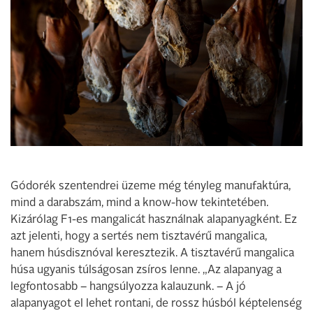
Gódorék szentendrei üzeme még tényleg manufaktúra,
mind a darabszám, mind a know-how tekintetében.
Kizárólag F1-es mangalicát használnak alapanyagként. Ez
azt jelenti, hogy a sertés nem tisztavérű mangalica,
hanem húsdisznóval keresztezik. A tisztavérű mangalica
húsa ­ugyanis túlságosan zsíros lenne. „Az alapanyag a
legfontosabb – hangsúlyozza kalauzunk. – A jó
alapanyagot el lehet rontani, de rossz húsból képtelenség