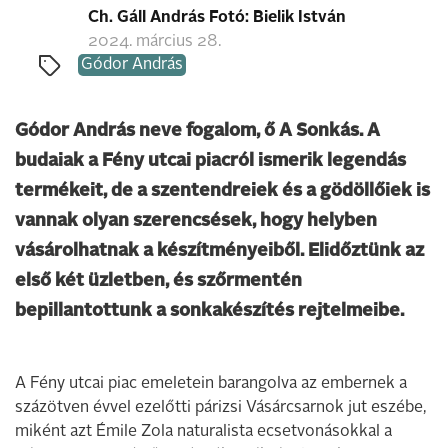
Ch. Gáll András Fotó: Bielik István
2024. március 28.
Gódor András
Gódor András neve fogalom, ő A Sonkás. A
budaiak a Fény utcai piacról ismerik legendás
termékeit, de a szentendreiek és a gödöllőiek is
vannak olyan szerencsések, hogy helyben
vásárolhatnak a készítményeiből. Elidőztünk az
első két üzletben, és szőrmentén
bepillantottunk a sonkakészítés rejtelmeibe.
A Fény utcai piac emeletein barangolva az embernek a
százötven évvel ezelőtti párizsi Vásárcsarnok jut eszébe,
miként azt Émile Zola ­naturalista ecsetvonásokkal a