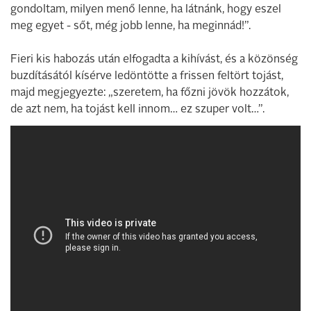
gondoltam, milyen menő lenne, ha látnánk, hogy eszel
meg egyet - sőt, még jobb lenne, ha meginnád!”.
Fieri kis habozás után elfogadta a kihívást, és a közönség
buzdításától kísérve ledöntötte a frissen feltört tojást,
majd megjegyezte: „szeretem, ha főzni jövök hozzátok,
de azt nem, ha tojást kell innom… ez szuper volt…”.