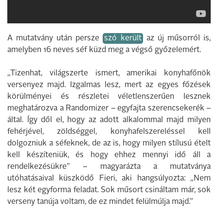
A mutatvány után persze
szó került
az új műsorról is,
amelyben 16 neves séf küzd meg a végső győzelemért.
„Tizenhat, világszerte ismert, amerikai konyhafőnök
versenyez majd. Izgalmas lesz, mert az egyes főzések
körülményei és részletei véletlenszerűen lesznek
meghatározva a Randomizer – egyfajta szerencsekerék –
által. Így dől el, hogy az adott alkalommal majd milyen
fehérjével, zöldséggel, konyhafelszereléssel kell
dolgozniuk a séfeknek, de az is, hogy milyen stílusú ételt
kell készíteniük, és hogy ehhez mennyi idő áll a
rendelkezésükre” – magyarázta a mutatványa
utóhatásaival küszködő Fieri, aki hangsúlyozta: „Nem
lesz két egyforma feladat. Sok műsort csináltam már, sok
verseny tanúja voltam, de ez mindet felülmúlja majd.”