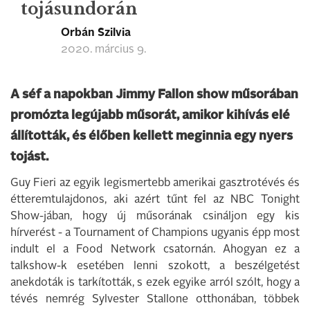
tojásundorán
Orbán Szilvia
2020. március 9.
A séf a napokban Jimmy Fallon show műsorában
promózta legújabb műsorát, amikor kihívás elé
állították, és élőben kellett meginnia egy nyers
tojást.
Guy Fieri az egyik legismertebb amerikai gasztrotévés és
étteremtulajdonos, aki azért tűnt fel az NBC Tonight
Show-jában, hogy új műsorának csináljon egy kis
hírverést - a Tournament of Champions ugyanis épp most
indult el a Food Network csatornán. Ahogyan ez a
talkshow-k esetében lenni szokott, a beszélgetést
anekdoták is tarkították, s ezek egyike arról szólt, hogy a
tévés nemrég Sylvester Stallone otthonában, többek