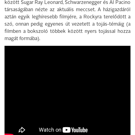
között Sugar Ray Leonard, Schwarzenegger és Al Pacino
társaságában nézte az aktuális meccset. A házigazdáról
aztán egyik leghíresebb filmjére, a Rockyra terelődött a
szó, onnan pedig egyenes út vezetett a tojás-témáig (a
filmben a bokszoló többek között nyers tojással hozza
magát formába).