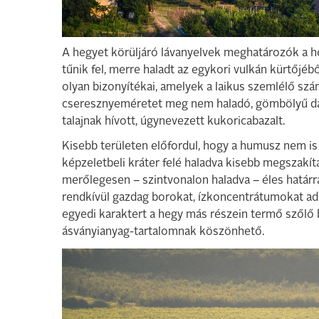
A hegyet körüljáró lávanyelvek meghatározók a he
tűnik fel, merre haladt az egykori vulkán kürtőjéb
olyan bizonyítékai, amelyek a laikus szemlélő szá
cseresznyeméretet meg nem haladó, gömbölyű darab
talajnak hívott, úgynevezett kukoricabazalt.
Kisebb területen előfordul, hogy a humusz nem is lá
képzeletbeli kráter felé haladva kisebb megszakít
merőlegesen – szintvonalon haladva – éles határr
rendkívül gazdag borokat, ízkoncentrátumokat adn
egyedi karaktert a hegy más részein termő szőlő b
ásványianyag-tartalomnak köszönhető.