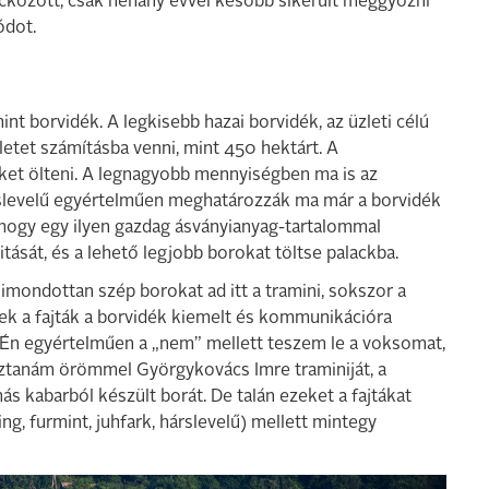
ckozott, csak néhány évvel később sikerült meggyőzni
ódot.
nt borvidék. A legkisebb hazai borvidék, az üzleti célú
etet számításba venni, mint 450 hektárt. A
eket ölteni. A legnagyobb mennyiségben ma is az
hárslevelű egyértelműen meghatározzák ma már a borvidék
, hogy egy ilyen gazdag ásványianyag-tartalommal
ását, és a lehető legjobb borokat töltse palackba.
Kimondottan szép borokat ad itt a tramini, sokszor a
zek a fajták a borvidék kiemelt és kommunikációra
 Én egyértelműen a „nem” mellett teszem le a voksomat,
asztanám örömmel Györgykovács Imre traminiját, a
ás kabarból készült borát. De talán ezeket a fajtákat
g, furmint, juhfark, hárslevelű) mellett mintegy