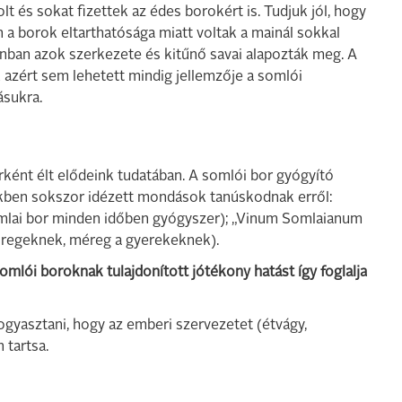
lt és sokat fizettek az édes borokért is. Tudjuk jól, hogy
 a borok eltarthatósága miatt voltak a mainál sokkal
nban azok szerkezete és kitűnő savai alapozták meg. A
azért sem lehetett mindig jellemzője a somlói
ásukra.
ként élt elődeink tudatában. A somlói bor gyógyító
ekben sokszor idézett mondások tanúskodnak erről:
lai bor minden időben gyógyszer); „Vinum Somlaianum
 öregeknek, méreg a gyerekeknek).
omlói boroknak tulajdonított jótékony hatást így foglalja
fogyasztani, hogy az emberi szervezetet (étvágy,
 tartsa.