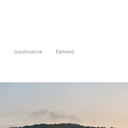
k
Gasztroarcok
Életmód