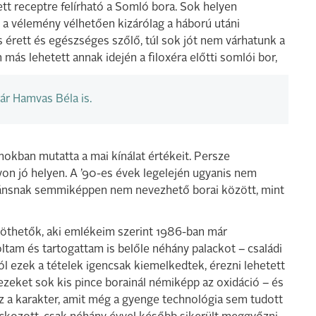
ett receptre felírható a Somló bora. Sok helyen
 a vélemény vélhetően kizárólag a háború utáni
s érett és egészséges szőlő, túl sok jót nem várhatunk a
más lehetett annak idején a filoxéra előtti somlói bor,
ár Hamvas Béla is.
kban mutatta a mai kínálat értékeit. Persze
on jó helyen. A ’90-es évek legelején ugyanis nem
gánsnak semmiképpen nem nevezhető borai között, mint
öthetők, aki emlékeim szerint 1986-ban már
oltam és tartogattam is belőle néhány palackot – családi
ól ezek a tételek igencsak kiemelkedtek, érezni lehetett
ezeket sok kis pince borainál némiképp az oxidáció – és
az a karakter, amit még a gyenge technológia sem tudott