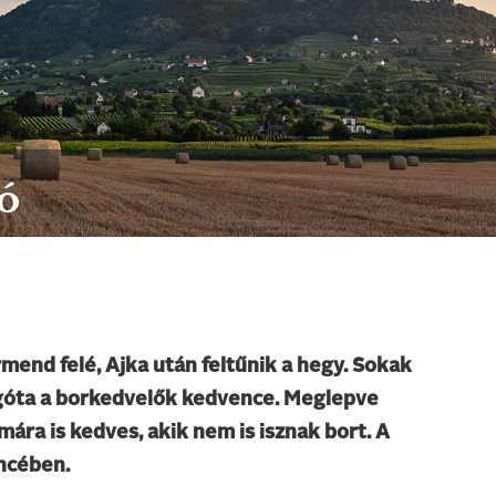
ó
mend felé, Ajka után feltűnik a hegy. Sokak
góta a borkedvelők kedvence. Meglepve
ra is kedves, akik nem is isznak bort. A
ncében.