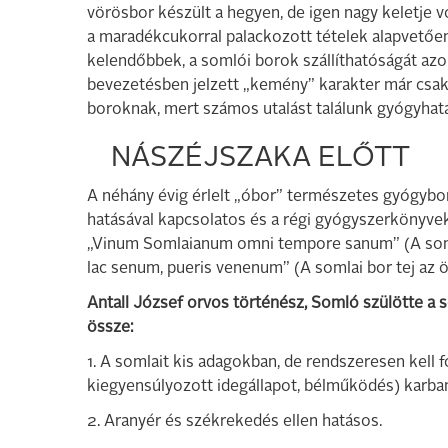
vörösbor készült a hegyen, de igen nagy keletje vo
a maradékcukorral palackozott tételek alapvetően
kelendőbbek, a somlói borok szállíthatóságát azo
bevezetésben jelzett „kemény” karakter már csak 
boroknak, mert számos utalást találunk gyógyhat
NÁSZÉJSZAKA ELŐTT
A néhány évig érlelt „óbor” természetes gyógybor
hatásával kapcsolatos és a régi gyógyszerkönyv
„Vinum Somlaianum omni tempore sanum” (A som
lac senum, pueris venenum” (A somlai bor tej az
Antall József orvos történész, Somló szülötte a s
össze:
1. A somlait kis adagokban, de rendszeresen kell 
kiegyensúlyozott idegállapot, bélműködés) karban
2. Aranyér és székrekedés ellen hatásos.