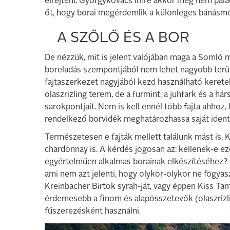
elrejteni. Györgykovács Imre akkor még nem pala
őt, hogy borai megérdemlik a különleges bánásm
A SZŐLŐ ÉS A BOR
De nézzük, mit is jelent valójában maga a Somló mi
boreladás szempontjából nem lehet nagyobb terül
fajtaszerkezet nagyjából kezd használható keret
olaszrizling terem, de a furmint, a juhfark és a 
sarokpontjait. Nem is kell ennél több fajta ahhoz
rendelkező borvidék meghatározhassa saját identit
Természetesen e fajták mellett találunk mást is. 
chardonnay is. A kérdés jogosan az: kellenek-e e
egyértelműen alkalmas borainak elkészítéséhez?
ami nem azt jelenti, hogy olykor-olykor ne fogy
Kreinbacher Birtok syrah-ját, vagy éppen Kiss Tam
érdemesebb a finom és alapösszetevők (olaszrizlin
fűszerezésként használni.