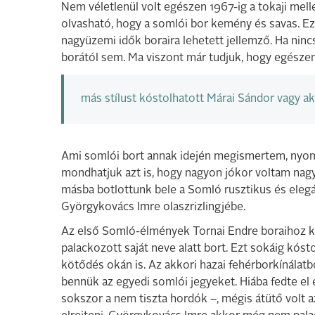
Nem véletlenül volt egészen 1967-ig a tokaji mell
olvasható, hogy a somlói bor kemény és savas. Ez
nagyüzemi idők boraira lehetett jellemző. Ha ninc
borától sem. Ma viszont már tudjuk, hogy egészen 
más stílust kóstolhatott Márai Sándor vagy ak
Ami somlói bort annak idején megismertem, nyomo
mondhatjuk azt is, hogy nagyon jókor voltam nagy
másba botlottunk bele a Somló rusztikus és ele
Györgykovács Imre olaszrizlingjébe.
Az első Somló-élmények Tornai Endre boraihoz k
palackozott saját neve alatt bort. Ezt sokáig kóst
kötődés okán is. Az akkori hazai fehérborkínálatb
bennük az egyedi somlói jegyeket. Hiába fedte el 
sokszor a nem tiszta hordók –, mégis átütő volt 