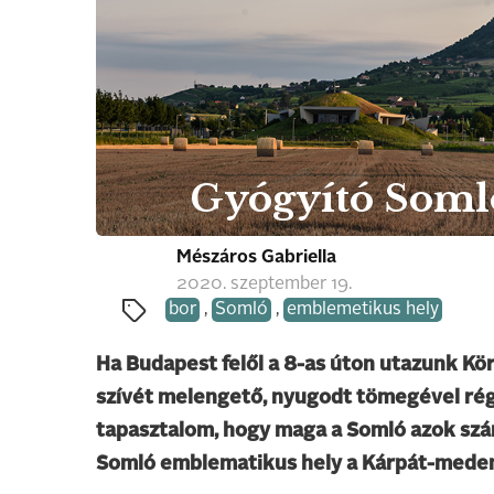
Gyógyító Soml
Mészáros Gabriella
2020. szeptember 19.
bor
,
Somló
,
emblemetikus hely
Ha Budapest felől a 8-as úton utazunk Kör
szívét melengető, nyugodt tömegével ré
tapasztalom, hogy maga a Somló azok számá
Somló emblematikus hely a Kárpát-mede