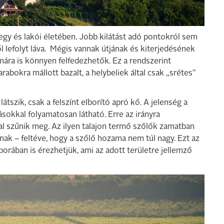
gy és lakói életében. Jobb kilátást adó pontokról sem
ől lefolyt láva. Mégis vannak útjának és kiterjedésének
mára is könnyen felfedezhetők. Ez a rendszerint
okra mállott bazalt, a helybeliek által csak „srétes”
tszik, csak a felszínt elborító apró kő. A jelenség a
ásokkal folyamatosan látható. Erre az irányra
al szűnik meg. Az ilyen talajon termő szőlők zamatban
ak – feltéve, hogy a szőlő hozama nem túl nagy. Ezt az
orában is érezhetjük, ami az adott területre jellemző