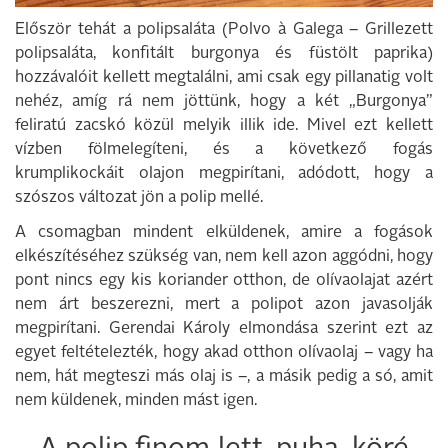
Először tehát a polipsaláta (Polvo à Galega – Grillezett
polipsaláta, konfitált burgonya és füstölt paprika)
hozzávalóit kellett megtalálni, ami csak egy pillanatig volt
nehéz, amíg rá nem jöttünk, hogy a két „Burgonya”
feliratú zacskó közül melyik illik ide. Mivel ezt kellett
vízben fölmelegíteni, és a következő fogás
krumplikockáit olajon megpirítani, adódott, hogy a
szószos változat jön a polip mellé.
A csomagban mindent elküldenek, amire a fogások
elkészítéséhez szükség van, nem kell azon aggódni, hogy
pont nincs egy kis koriander otthon, de olívaolajat azért
nem árt beszerezni, mert a polipot azon javasolják
megpirítani. Gerendai Károly elmondása szerint ezt az
egyet feltételezték, hogy akad otthon olívaolaj – vagy ha
nem, hát megteszi más olaj is –, a másik pedig a só, amit
nem küldenek, minden mást igen.