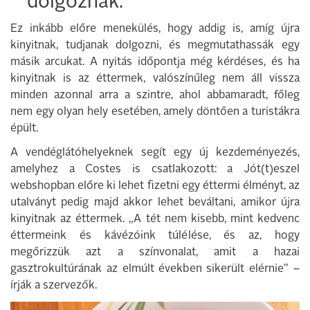
dolgoznak.
Ez inkább előre menekülés, hogy addig is, amíg újra
kinyitnak, tudjanak dolgozni, és megmutathassák egy
másik arcukat. A nyitás időpontja még kérdéses, és ha
kinyitnak is az éttermek, valószínűleg nem áll vissza
minden azonnal arra a szintre, ahol abbamaradt, főleg
nem egy olyan hely esetében, amely döntően a turistákra
épült.
A vendéglátóhelyeknek segít egy új kezdeményezés,
amelyhez a Costes is csatlakozott: a Jót(t)eszel
webshopban előre ki lehet fizetni egy éttermi élményt, az
utalványt pedig majd akkor lehet beváltani, amikor újra
kinyitnak az éttermek. „A tét nem kisebb, mint kedvenc
éttermeink és kávézóink túlélése, és az, hogy
megőrizzük azt a színvonalat, amit a hazai
gasztrokultúrának az elmúlt években sikerült elérnie” –
írják a szervezők.