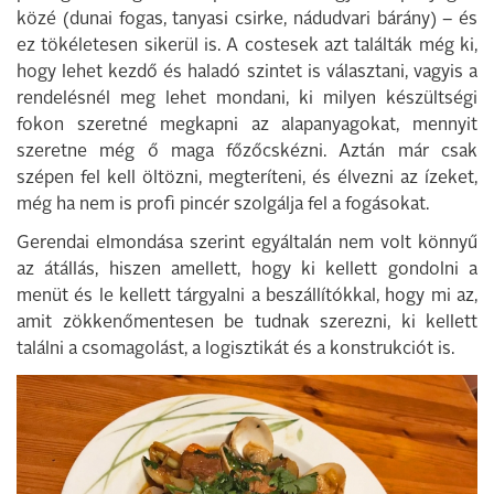
közé (dunai fogas, tanyasi csirke, nádudvari bárány) – és
ez tökéletesen sikerül is. A costesek azt találták még ki,
hogy lehet kezdő és haladó szintet is választani, vagyis a
rendelésnél meg lehet mondani, ki milyen készültségi
fokon szeretné megkapni az alapanyagokat, mennyit
szeretne még ő maga főzőcskézni. Aztán már csak
szépen fel kell öltözni, megteríteni, és élvezni az ízeket,
még ha nem is profi pincér szolgálja fel a fogásokat.
Gerendai elmondása szerint egyáltalán nem volt könnyű
az átállás, hiszen amellett, hogy ki kellett gondolni a
menüt és le kellett tárgyalni a beszállítókkal, hogy mi az,
amit zökkenőmentesen be tudnak szerezni, ki kellett
találni a csomagolást, a logisztikát és a konstrukciót is.