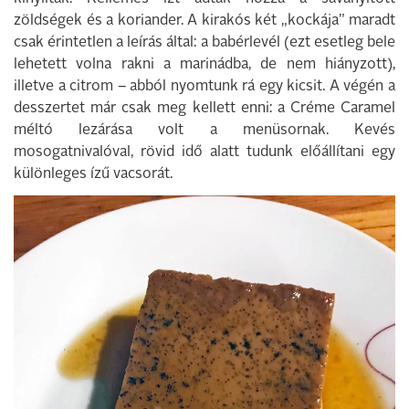
zöldségek és a koriander. A kirakós két „kockája” maradt
csak érintetlen a leírás által: a babérlevél (ezt esetleg bele
lehetett volna rakni a marinádba, de nem hiányzott),
illetve a citrom – abból nyomtunk rá egy kicsit. A végén a
desszertet már csak meg kellett enni: a Créme Caramel
méltó lezárása volt a menüsornak. Kevés
mosogatnivalóval, rövid idő alatt tudunk előállítani egy
különleges ízű vacsorát.