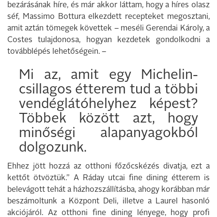
bezárásának híre, és már akkor láttam, hogy a híres olasz
séf, Massimo Bottura elkezdett recepteket megosztani,
amit aztán tömegek követtek – meséli Gerendai Károly, a
Costes tulajdonosa, hogyan kezdetek gondolkodni a
továbblépés lehetőségein. –
Mi az, amit egy Michelin-
csillagos étterem tud a többi
vendéglátóhelyhez képest?
Többek között azt, hogy
minőségi alapanyagokból
dolgozunk.
Ehhez jött hozzá az otthoni főzőcskézés divatja, ezt a
kettőt ötvöztük.” A Ráday utcai fine dining étterem is
belevágott tehát a házhozszállításba, ahogy korábban már
beszámoltunk a Központ Deli, illetve a Laurel hasonló
akciójáról. Az otthoni fine dining lényege, hogy profi