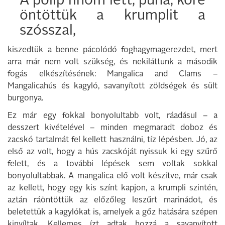
A polip finom lett, puha, köré
öntöttük a krumplit a
szósszal,
kiszedtük a benne pácolódó foghagymagerezdet, mert
arra már nem volt szükség, és nekiláttunk a második
fogás elkészítésének: Mangalica and Clams –
Mangalicahús és kagyló, savanyított zöldségek és sült
burgonya.
Ez már egy fokkal bonyolultabb volt, ráadásul – a
desszert kivételével – minden megmaradt doboz és
zacskó tartalmát fel kellett használni, tíz lépésben. Jó, az
első az volt, hogy a hús zacskóját nyissuk ki egy szűrő
felett, és a további lépések sem voltak sokkal
bonyolultabbak. A mangalica elő volt készítve, már csak
az kellett, hogy egy kis színt kapjon, a krumpli szintén,
aztán ráöntöttük az előzőleg leszűrt marinádot, és
beletettük a kagylókat is, amelyek a gőz hatására szépen
kinyíltak. Kellemes ízt adtak hozzá a savanyított