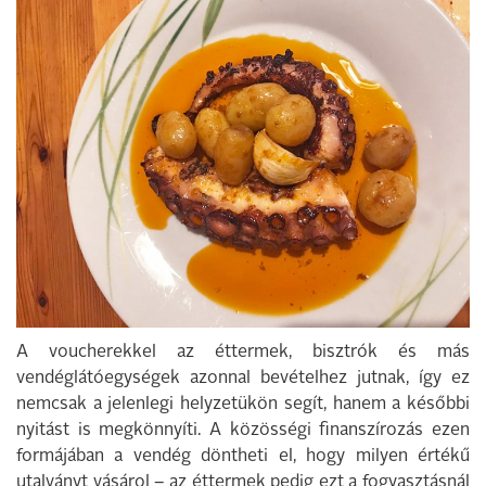
A voucherekkel az éttermek, bisztrók és más
vendéglátóegységek azonnal bevételhez jutnak, így ez
nemcsak a jelenlegi helyzetükön segít, hanem a későbbi
nyitást is megkönnyíti. A közösségi finanszírozás ezen
formájában a vendég döntheti el, hogy milyen értékű
utalványt vásárol – az éttermek pedig ezt a fogyasztásnál