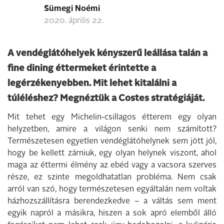
Sümegi Noémi
2020. április 22.
A vendéglátóhelyek kényszerű leállása talán a
fine dining éttermeket érintette a
legérzékenyebben. Mit lehet kitalálni a
túléléshez? Megnéztük a Costes stratégiáját.
Mit tehet egy Michelin-csillagos étterem egy olyan
helyzetben, amire a világon senki nem számított?
Természetesen egyetlen vendéglátóhelynek sem jött jól,
hogy be kellett zárniuk, egy olyan helynek viszont, ahol
maga az éttermi élmény az ebéd vagy a vacsora szerves
része, ez szinte megoldhatatlan probléma. Nem csak
arról van szó, hogy természetesen egyáltalán nem voltak
házhozszállításra berendezkedve – a váltás sem ment
egyik napról a másikra, hiszen a sok apró elemből álló