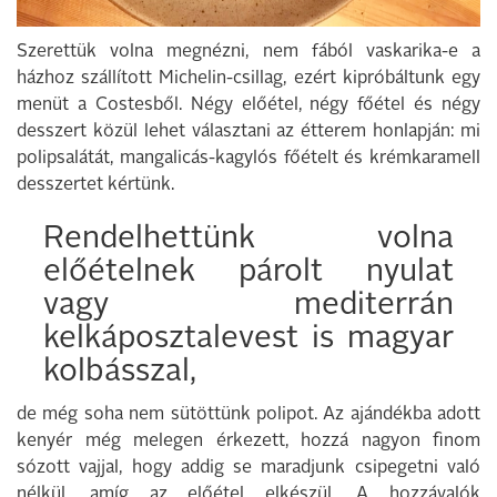
Szerettük volna megnézni, nem fából vaskarika-e a
házhoz szállított Michelin-csillag, ezért kipróbáltunk egy
menüt a Costesből. Négy előétel, négy főétel és négy
desszert közül lehet választani az étterem honlapján: mi
polipsalátát, mangalicás-kagylós főételt és krémkaramell
desszertet kértünk.
Rendelhettünk volna
előételnek párolt nyulat
vagy mediterrán
kelkáposztalevest is magyar
kolbásszal,
de még soha nem sütöttünk polipot. Az ajándékba adott
kenyér még melegen érkezett, hozzá nagyon finom
sózott vajjal, hogy addig se maradjunk csipegetni való
nélkül, amíg az előétel elkészül. A hozzávalók