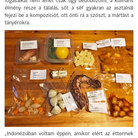
fogásaikat nem lehet csak úgy bedobozolni, a kulináris
élmény része a tálalás, sőt a séf gyakran az asztalnál
fejezi be a kompozíciót, ott önti rá a szószt, a mártást a
tányérokra.
„Indonéziában voltam éppen, amikor elért az éttermek