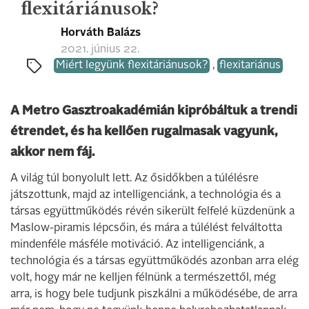
flexitáriánusok?
Horváth Balázs
2021. június 22.
Miért legyünk flexitáriánusok?
,
flexitariánus
A Metro Gasztroakadémián kipróbáltuk a trendi
étrendet, és ha kellően rugalmasak vagyunk,
akkor nem fáj.
A világ túl bonyolult lett. Az ősidőkben a túlélésre
játszottunk, majd az intelligenciánk, a technológia és a
társas együttműködés révén sikerült felfelé küzdenünk a
Maslow-piramis lépcsőin, és mára a túlélést felváltotta
mindenféle másféle motiváció. Az intelligenciánk, a
technológia és a társas együttműködés azonban arra elég
volt, hogy már ne kelljen félnünk a természettől, még
arra, is hogy bele tudjunk piszkálni a működésébe, de arra