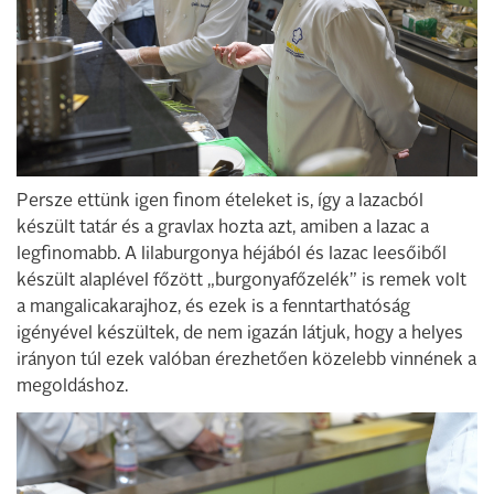
Persze ettünk igen finom ételeket is, így a lazacból
készült tatár és a gravlax hozta azt, amiben a lazac a
legfinomabb. A lilaburgonya héjából és lazac leesőiből
készült alaplével főzött „burgonyafőzelék” is remek volt
a mangalicakarajhoz, és ezek is a fenntarthatóság
igényével készültek, de nem igazán látjuk, hogy a helyes
irányon túl ezek valóban érezhetően közelebb vinnének a
megoldáshoz.