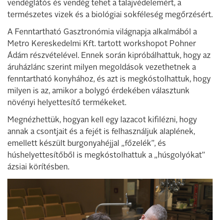
vendéglátós és vendég tehet a talajvédelemért, a
természetes vizek és a biológiai sokféleség megőrzésért.
A Fenntartható Gasztronómia világnapja alkalmából a
Metro Kereskedelmi Kft. tartott workshopot Pohner
Ádám részvételével. Ennek során kipróbálhattuk, hogy az
áruházlánc szerint milyen megoldások vezethetnek a
fenntartható konyhához, és azt is megkóstolhattuk, hogy
milyen is az, amikor a bolygó érdekében választunk
növényi helyettesítő termékeket.
Megnézhettük, hogyan kell egy lazacot kifilézni, hogy
annak a csontjait és a fejét is felhasználjuk alaplének,
emellett készült burgonyahéjjal „főzelék”, és
húshelyettesítőből is megkóstolhattuk a „húsgolyókat”
ázsiai körítésben.