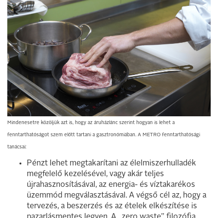
Mindenesetre közöljük azt is, hogy az áruházlánc szerint hogyan is lehet a
fenntarthatóságot szem előtt tartani a gasztronómiában. A METRO fenntarthatósági
tanácsai:
Pénzt lehet megtakarítani az élelmiszerhulladék
megfelelő kezelésével, vagy akár teljes
újrahasznosításával, az energia- és víztakarékos
üzemmód megválasztásával. A végső cél az, hogy a
tervezés, a beszerzés és az ételek elkészítése is
pazarlásmentes legyen. A „zero waste” filozófia