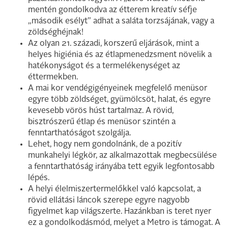
mentén gondolkodva az étterem kreatív séfje
„második esélyt” adhat a saláta torzsájának, vagy a
zöldséghéjnak!
Az olyan 21. századi, korszerű eljárások, mint a
helyes higiénia és az étlapmenedzsment növelik a
hatékonyságot és a termelékenységet az
éttermekben.
A mai kor vendégigényeinek megfelelő menüsor
egyre több zöldséget, gyümölcsöt, halat, és egyre
kevesebb vörös húst tartalmaz. A rövid,
bisztrószerű étlap és menüsor szintén a
fenntarthatóságot szolgálja.
Lehet, hogy nem gondolnánk, de a pozitív
munkahelyi légkör, az alkalmazottak megbecsülése
a fenntarthatóság irányába tett egyik legfontosabb
lépés.
A helyi élelmiszertermelőkkel való kapcsolat, a
rövid ellátási láncok szerepe egyre nagyobb
figyelmet kap világszerte. Hazánkban is teret nyer
ez a gondolkodásmód, melyet a Metro is támogat. A