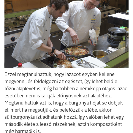
Ezzel megtanulhattuk, hogy lazacot egyben kellene
megvenni, és feldolgozni az egészet, így lehet belőle
főzni alaplevet is, még ha többen a némiképp olajos lazac
esetében nem is tartják előnyösnek azt alapléhez.
Megtanulhattuk azt is, hogy a burgonya héját se dobjuk
el, mert ha megsütjük, és belefőzzük a lébe, akkor
sültburgonyás ízt adhatunk hozzá, így valóban lehet egy
második élete a leeső részeknek, aztán komposztként
még harmadik is.