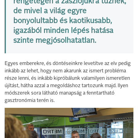
rengetegen a zászlójukra tűznek,
de mivel a világ egyre
bonyolultabb és kaotikusabb,
igazából minden lépés hatása
szinte megjósolhatatlan.
Egyes emberekre, és döntéseinkre levetítve az elv pedig
inkább az lehet, hogy nem akarunk az ismert probléma
része lenni, és inkább kipróbálunk valamilyen ismeretlen
újítást, hátha azzal a megoldáshoz tartozunk majd. Ilyen
módszerek sora látható manapság a fenntartható
gasztronómia terén is.