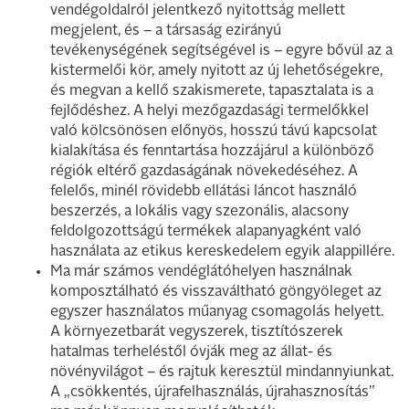
vendégoldalról jelentkező nyitottság mellett
megjelent, és – a társaság ezirányú
tevékenységének segítségével is – egyre bővül az a
kistermelői kör, amely nyitott az új lehetőségekre,
és megvan a kellő szakismerete, tapasztalata is a
fejlődéshez. A helyi mezőgazdasági termelőkkel
való kölcsönösen előnyös, hosszú távú kapcsolat
kialakítása és fenntartása hozzájárul a különböző
régiók eltérő gazdaságának növekedéséhez. A
felelős, minél rövidebb ellátási láncot használó
beszerzés, a lokális vagy szezonális, alacsony
feldolgozottságú termékek alapanyagként való
használata az etikus kereskedelem egyik alappillére.
Ma már számos vendéglátóhelyen használnak
komposztálható és visszaváltható göngyöleget az
egyszer használatos műanyag csomagolás helyett.
A környezetbarát vegyszerek, tisztítószerek
hatalmas terheléstől óvják meg az állat- és
növényvilágot – és rajtuk keresztül mindannyiunkat.
A „csökkentés, újrafelhasználás, újrahasznosítás”