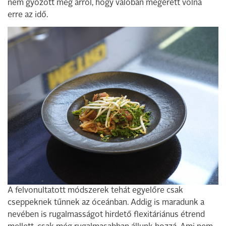
nem győzött meg arról, hogy valóban megérett volna
erre az idő.
A felvonultatott módszerek tehát egyelőre csak
cseppeknek tűnnek az óceánban. Addig is maradunk a
nevében is rugalmasságot hirdető flexitáriánus étrend