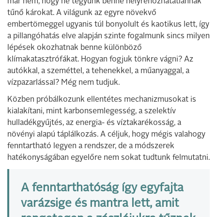
már nem, hogy ne tegyünk benne helyrehozhatatlannak
tűnő károkat. A világunk az egyre növekvő
embertömeggel ugyanis túl bonyolult és kaotikus lett, így
a pillangóhatás elve alapján szinte fogalmunk sincs milyen
lépések okozhatnak benne különböző
klímakatasztrófákat. Hogyan fogjuk tönkre vágni? Az
autókkal, a szeméttel, a tehenekkel, a műanyaggal, a
vízpazarlással? Még nem tudjuk.
Közben próbálkozunk ellentétes mechanizmusokat is
kialakítani, mint karbonsemlegesség, a szelektív
hulladékgyűjtés, az energia- és víztakarékosság, a
növényi alapú táplálkozás. A céljuk, hogy mégis valahogy
fenntartható legyen a rendszer, de a módszerek
hatékonyságában egyelőre nem sokat tudtunk felmutatni.
A fenntarthatóság így egyfajta
varázsige és mantra lett, amit