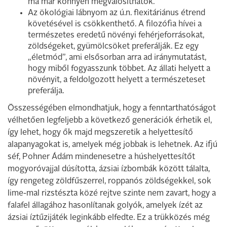
ma már könnyen megvalósíthatók.
Az ökológiai lábnyom az ú.n. flexitáriánus étrend
követésével is csökkenthető. A filozófia hívei a
természetes eredetű növényi fehérjeforrásokat,
zöldségeket, gyümölcsöket preferálják. Ez egy
„életmód”, ami elsősorban arra ad iránymutatást,
hogy miből fogyasszunk többet. Az állati helyett a
növényit, a feldolgozott helyett a természeteset
preferálja.
Összességében elmondhatjuk, hogy a fenntarthatóságot
vélhetően legfeljebb a következő generációk érhetik el,
így lehet, hogy ők majd megszeretik a helyettesítő
alapanyagokat is, amelyek még jobbak is lehetnek. Az ifjú
séf, Pohner Ádám mindenesetre a húshelyettesítőt
mogyoróvajjal dúsította, ázsiai ízbombák között tálalta,
így rengeteg zöldfűszerrel, roppanós zöldségekkel, sok
lime-mal rizstészta közé rejtve szinte nem zavart, hogy a
falafel állagához hasonlítanak golyók, amelyek ízét az
ázsiai íztűzijáték leginkább elfedte. Ez a trükközés még