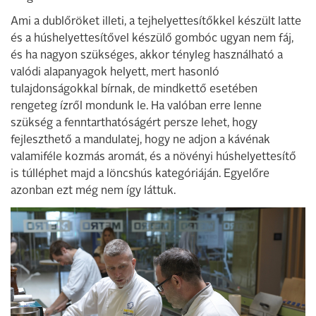
Ami a dublőröket illeti, a tejhelyettesítőkkel készült latte
és a húshelyettesítővel készülő gombóc ugyan nem fáj,
és ha nagyon szükséges, akkor tényleg használható a
valódi alapanyagok helyett, mert hasonló
tulajdonságokkal bírnak, de mindkettő esetében
rengeteg ízről mondunk le. Ha valóban erre lenne
szükség a fenntarthatóságért persze lehet, hogy
fejleszthető a mandulatej, hogy ne adjon a kávénak
valamiféle kozmás aromát, és a növényi húshelyettesítő
is túlléphet majd a löncshús kategóriáján. Egyelőre
azonban ezt még nem így láttuk.