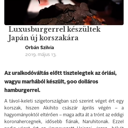
Luxusburgerrel készültek
Japán új korszakára
Orbán Szilvia
2019. május 13.
Az uralkodóváltás előtt tisztelegtek az óriási,
wagyu marhából készült, 900 dolláros
hamburgerrel.
A távol-keleti szigetországban szó szerint véget ért egy
korszak, hiszen Akihito császár április végén – a
hagyományoktól eltérően – maga adta át a trónt az eddigi
koronahercegnek, idősebb fiának, Naruhitonak. Ezzel