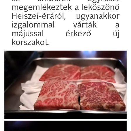
megemlékeztek a leköszönő
Heiszei-éráról, ugyanakkor
izgalommal várták a
májussal érkező új
korszakot.