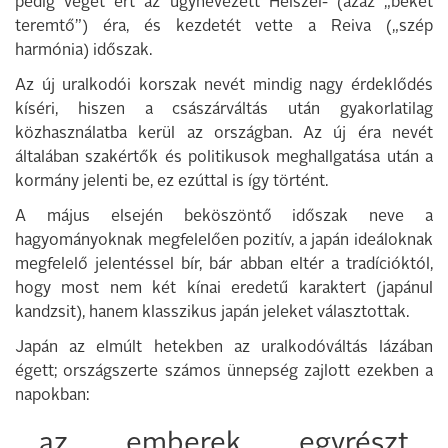
pedig véget ért az úgynevezett Heiszei- (azaz „békét
teremtő”) éra, és kezdetét vette a Reiva („szép
harmónia) időszak.
Az új uralkodói korszak nevét mindig nagy érdeklődés
kíséri, hiszen a császárváltás után gyakorlatilag
közhasználatba kerül az országban. Az új éra nevét
általában szakértők és politikusok meghallgatása után a
kormány jelenti be, ez ezúttal is így történt.
A május elsején beköszöntő időszak neve a
hagyományoknak megfelelően pozitív, a japán ideáloknak
megfelelő jelentéssel bír, bár abban eltér a tradícióktól,
hogy most nem két kínai eredetű karaktert (japánul
kandzsit), hanem klasszikus japán jeleket választottak.
Japán az elmúlt hetekben az uralkodóváltás lázában
égett; országszerte számos ünnepség zajlott ezekben a
napokban:
az emberek egyrészt