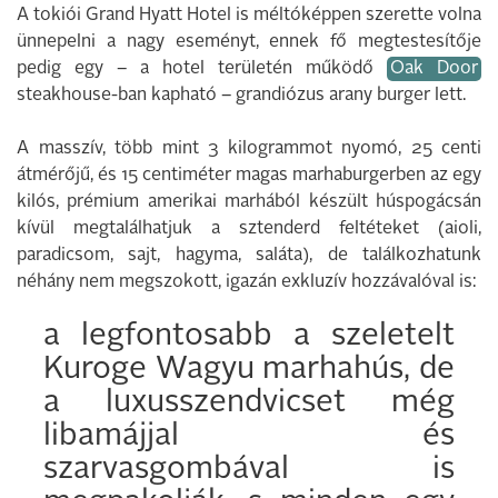
A tokiói Grand Hyatt Hotel is méltóképpen szerette volna
ünnepelni a nagy eseményt, ennek fő megtestesítője
pedig egy – a hotel területén működő
Oak Door
steakhouse-ban kapható – grandiózus arany burger lett.
A masszív, több mint 3 kilogrammot nyomó, 25 centi
átmérőjű, és 15 centiméter magas marhaburgerben az egy
kilós, prémium amerikai marhából készült húspogácsán
kívül megtalálhatjuk a sztenderd feltéteket (aioli,
paradicsom, sajt, hagyma, saláta), de találkozhatunk
néhány nem megszokott, igazán exkluzív hozzávalóval is:
a legfontosabb a szeletelt
Kuroge Wagyu marhahús, de
a luxusszendvicset még
libamájjal és
szarvasgombával is