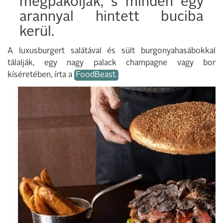
megpakolják, s minden egy
arannyal hintett buciba
kerül.
A luxusburgert salátával és sült burgonyahasábokkal
tálalják, egy nagy palack champagne vagy bor
kíséretében, írta a
FoodBeast.