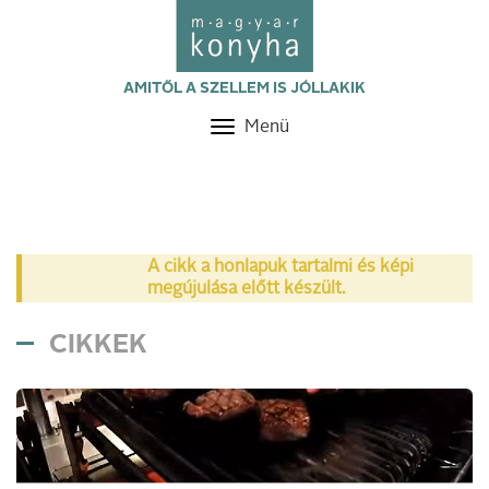
AMITŐL A SZELLEM IS JÓLLAKIK
Menü
Toggle
navigation
A cikk a honlapuk tartalmi és képi
megújulása előtt készült.
CIKKEK