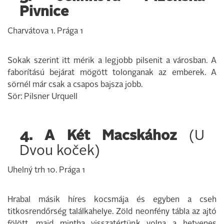
Pivnice
Charvátova 1. Prága 1
Sokak szerint itt mérik a legjobb pilsenit a városban. A
faborítású bejárat mögött tolonganak az emberek. A
sörnél már csak a csapos bajsza jobb.
Sör: Pilsner Urquell
4. A Két Macskához
(U
Dvou koček)
Uhelný trh 10. Prága 1
Hrabal másik híres kocsmája és egyben a cseh
titkosrendőrség találkahelye. Zöld neonfény tábla az ajtó