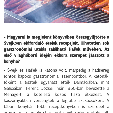
- Magyarul is megjelent könyvében összegyűjtötte a
Švejkben előforduló ételek receptjeit. Hihetetlen sok
gasztronómiai utalás található Hašek művében. Az
első világháború idején ekkora szerepet játszott a
konyha?
- Švejk és Hašek is katona volt, márpedig a hadsereg
fontos kapocs gasztronómiai szempontból. A katonák,
főként a tisztek ugyanazt ették Dalmáciában, mint
Galíciában. Ferenc József már 1866-ban bevezette a
Menage-t, a kötelező közös tiszti étkezést. A
kaszárnyákban versengtek a legjobb szakácsokért. A
tábori konyhán több receptkönyvben is szerepel a