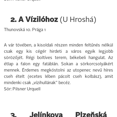
2. A Vízilóhoz
(U Hroshá)
Thunovská 10. Prága 1
A vár tövében, a kisoldali részen minden feltűnés nélkül
csak egy kis cégér hirdeti a város egyik legjobb
sörözőjét. Régi boltíves terem, békebeli hangulat. Az
étlap a falon egy fatáblán. Sokan a sörkorcsolyákért
mennek. Érdemes megkóstolni az utopenec nevű híres
cseh ételt (ecetes lében pácolt cseh kolbász), amit
mindenki csak „vízihullának” becéz.
Sör: Pilsner Urquell
3. Jelínkova Plzeňská