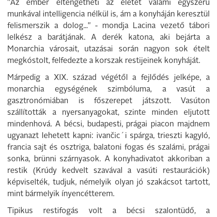
"Az ember eltengetheti az életét valami egyszerű
munkával intelligencia nélkül is, ám a konyháján keresztül
felismerszik a dolog..." - mondja Lacina vezető tábori
lelkész a barátjának. A derék katona, aki bejárta a
Monarchia városait, utazásai során nagyon sok ételt
megkóstolt, felfedezte a korszak restijeinek konyháját.
Márpedig a XIX. század végétől a fejlődés jelképe, a
monarchia egységének szimbóluma, a vasút a
gasztronómiában is főszerepet játszott. Vasúton
szállították a nyersanyagokat, szinte minden eljutott
mindenhová. A bécsi, budapesti, prágai piacon majdnem
ugyanazt lehetett kapni: ivančic´i spárga, trieszti kagyló,
francia sajt és osztriga, balatoni fogas és szalámi, prágai
sonka, brünni szárnyasok. A konyhadivatot akkoriban a
restik (Krúdy kedvelt szavával a vasúti restaurációk)
képviselték, tudjuk, némelyik olyan jó szakácsot tartott,
mint bármelyik ínyencétterem.
Tipikus restifogás volt a bécsi szalontüdő, a