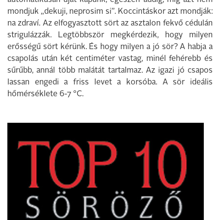
automatikusan újat kapunk, egészen addig, míg azt nem
mondjuk „dekuji, neprosim si”. Koccintáskor azt mondják:
na zdraví. Az elfogyasztott sört az asztalon fekvő cédulán
strigulázzák. Legtöbbször megkérdezik, hogy milyen
erősségű sört kérünk. És hogy milyen a jó sör? A habja a
csapolás után két centiméter vastag, minél fehérebb és
sűrűbb, annál több malátát tartalmaz. Az igazi jó csapos
lassan engedi a friss levet a korsóba. A sör ideális
hőmérséklete 6-7 °C.