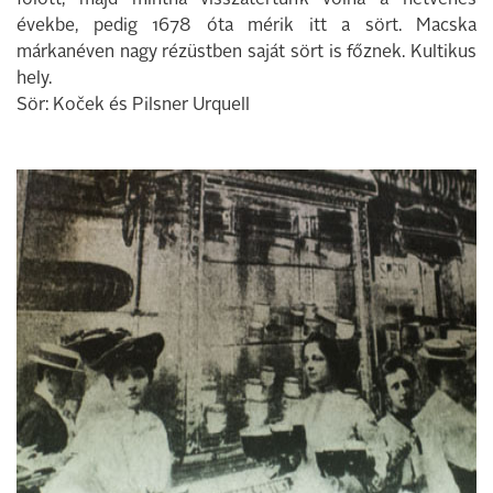
fölött, majd mintha visszatértünk volna a hetvenes
évekbe, pedig 1678 óta mérik itt a sört. Macska
márkanéven nagy rézüstben saját sört is főznek. Kultikus
hely.
Sör: Koček és Pilsner Urquell