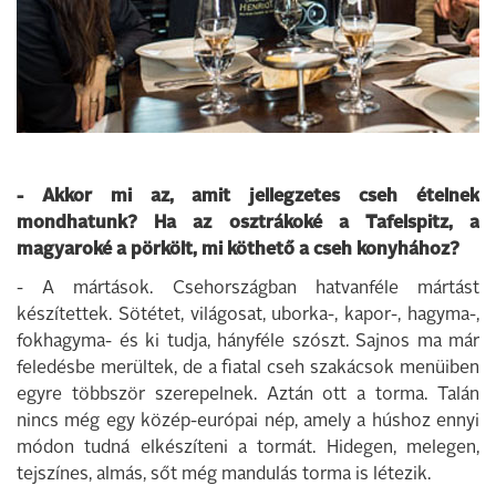
- Akkor mi az, amit jellegzetes cseh ételnek
mondhatunk? Ha az osztrákoké a Tafelspitz, a
magyaroké a pörkölt, mi köthető a cseh konyhához?
- A mártások. Csehországban hatvanféle mártást
készítettek. Sötétet, világosat, uborka-, kapor-, hagyma-,
fokhagyma- és ki tudja, hányféle szószt. Sajnos ma már
feledésbe merültek, de a fiatal cseh szakácsok menüiben
egyre többször szerepelnek. Aztán ott a torma. Talán
nincs még egy közép-európai nép, amely a húshoz ennyi
módon tudná elkészíteni a tormát. Hidegen, melegen,
tejszínes, almás, sőt még mandulás torma is létezik.