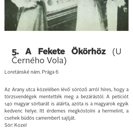
5. A Fekete Ökörhöz
(U
Černého Vola)
Loretánské nám. Prága 6
Az Arany utca közelében lévő söröző arról híres, hogy a
törzsvendégek mentették meg a bezárástól. A petíciót
140 magyar sörbarát is aláírta, azóta is a magyarok egyik
kedvenc helye. Itt érdemes megkóstolni a hermelint, a
csehek büdös camembert sajtját.
Sör: Kozel