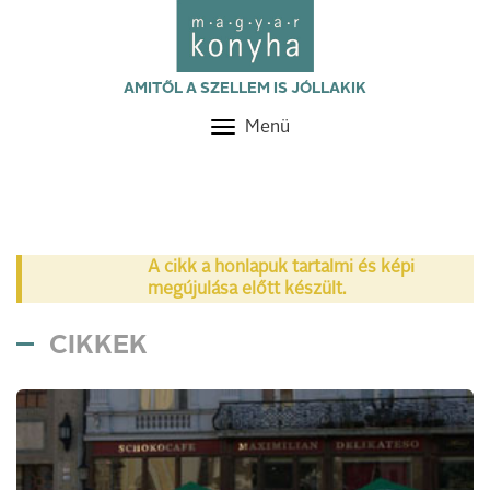
AMITŐL A SZELLEM IS JÓLLAKIK
Menü
Toggle
navigation
A cikk a honlapuk tartalmi és képi
megújulása előtt készült.
CIKKEK