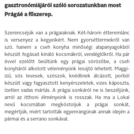
gasztronómiájáról szóló sorozatunkban most
Prágáé a főszerep.
Szerencséjük van a prágaiaknak. Két-három étteremlánc
is versenyez a kegyeikért. Nem gyorséttermekről van
szó, hanem a cseh konyha minőségi alapanyagokból
készült fogásait kínáló kocsmákról, vendéglőkről. Ha pár
évvel ezelőtt beültünk egy prágai sörözőbe, a cseh
konyháról alkotott véleményünk lesújtó lehetett. Maggi-
ízű, sós levesek, szószok, knédlinek álcázott, porból
készült vagy fagyasztott kenyérszeletek, vizes káposzta,
ízetlen vadas mártás. A prágai sonkáról ne is beszéljünk,
arról az itthoni élményeink is rosszak. Ha ma a Lokal
nevű kocsmában megkóstoljuk a prágai sonkát,
megértjük, miért tartották egyenrangúnak annak idején a
pármai és a serrano sonkával.