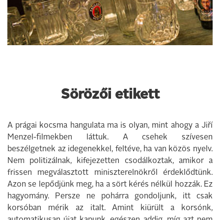
Sörözői etikett
A prágai kocsma hangulata ma is olyan, mint ahogy a Jiří
Menzel-filmekben láttuk. A csehek szívesen
beszélgetnek az idegenekkel, feltéve, ha van közös nyelv.
Nem politizálnak, kifejezetten csodálkoztak, amikor a
frissen megválasztott miniszterelnökről érdeklődtünk.
Azon se lepődjünk meg, ha a sört kérés nélkül hozzák. Ez
hagyomány. Persze ne pohárra gondoljunk, itt csak
korsóban mérik az italt. Amint kiürült a korsónk,