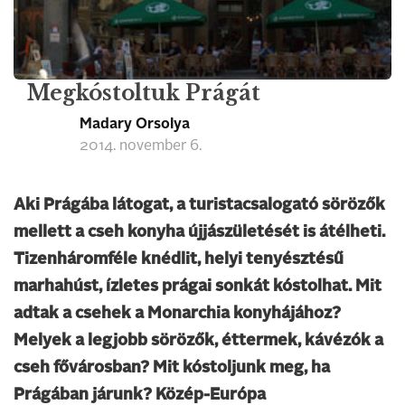
Megkóstoltuk Prágát
Madary Orsolya
2014. november 6.
Aki Prágába látogat, a turistacsalogató sörözők
mellett a cseh konyha újjászületését is átélheti.
Tizenháromféle knédlit, helyi tenyésztésű
marhahúst, ízletes prágai sonkát kóstolhat. Mit
adtak a csehek a Monarchia konyhájához?
Melyek a legjobb sörözők, éttermek, kávézók a
cseh fővárosban? Mit kóstoljunk meg, ha
Prágában járunk? Közép-Európa