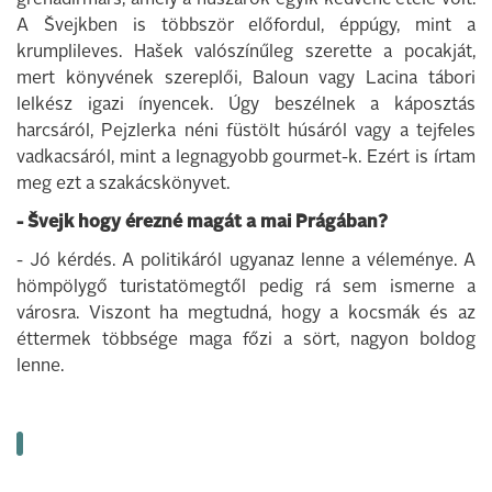
grenadirmars, amely a huszárok egyik kedvenc étele volt.
A Švejkben is többször előfordul, éppúgy, mint a
krumplileves. Hašek valószínűleg szerette a pocakját,
mert könyvének szereplői, Baloun vagy Lacina tábori
lelkész igazi ínyencek. Úgy beszélnek a káposztás
harcsáról, Pejzlerka néni füstölt húsáról vagy a tejfeles
vadkacsáról, mint a legnagyobb gourmet-k. Ezért is írtam
meg ezt a szakácskönyvet.
- Švejk hogy érezné magát a mai Prágában?
- Jó kérdés. A politikáról ugyanaz lenne a véleménye. A
hömpölygő turistatömegtől pedig rá sem ismerne a
városra. Viszont ha megtudná, hogy a kocsmák és az
éttermek többsége maga főzi a sört, nagyon boldog
lenne.