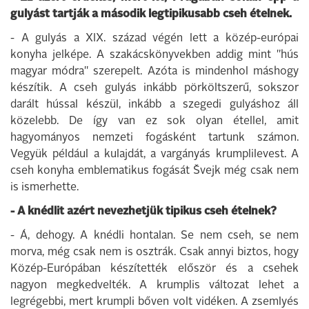
gulyást tartják a második legtipikusabb cseh ételnek.
- A gulyás a XIX. század végén lett a közép-európai
konyha jelképe. A szakácskönyvekben addig mint "hús
magyar módra" szerepelt. Azóta is mindenhol máshogy
készítik. A cseh gulyás inkább pörköltszerű, sokszor
darált hússal készül, inkább a szegedi gulyáshoz áll
közelebb. De így van ez sok olyan étellel, amit
hagyományos nemzeti fogásként tartunk számon.
Vegyük például a kulajdát, a vargányás krumplilevest. A
cseh konyha emblematikus fogását Švejk még csak nem
is ismerhette.
- A knédlit azért nevezhetjük tipikus cseh ételnek?
- Á, dehogy. A knédli hontalan. Se nem cseh, se nem
morva, még csak nem is osztrák. Csak annyi biztos, hogy
Közép-Európában készítették először és a csehek
nagyon megkedvelték. A krumplis változat lehet a
legrégebbi, mert krumpli bőven volt vidéken. A zsemlyés