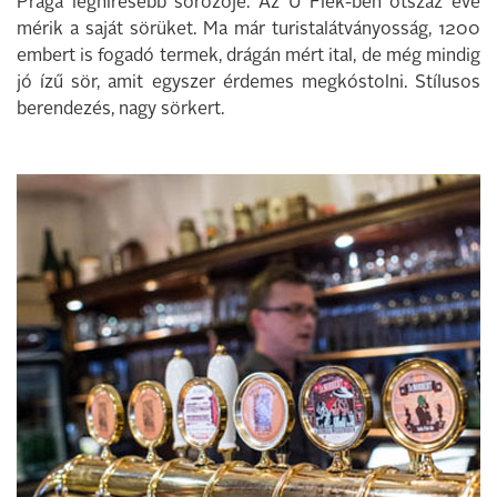
Prága leghíresebb sörözője. Az U Flek-ben ötszáz éve
mérik a saját sörüket. Ma már turistalátványosság, 1200
embert is fogadó termek, drágán mért ital, de még mindig
jó ízű sör, amit egyszer érdemes megkóstolni. Stílusos
berendezés, nagy sörkert.