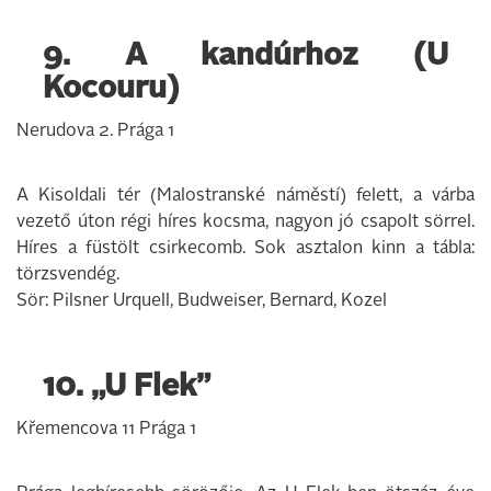
9. A kandúrhoz (U
Kocouru)
Nerudova 2. Prága 1
A Kisoldali tér (Malostranské náměstí) felett, a várba
vezető úton régi híres kocsma, nagyon jó csapolt sörrel.
Híres a füstölt csirkecomb. Sok asztalon kinn a tábla:
törzsvendég.
Sör: Pilsner Urquell, Budweiser, Bernard, Kozel
10. „U Flek”
Křemencova 11 Prága 1