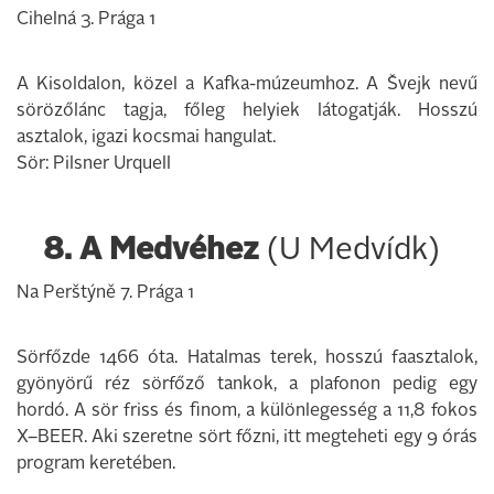
Cihelná 3. Prága 1
A Kisoldalon, közel a Kafka-múzeumhoz. A Švejk nevű
sörözőlánc tagja, főleg helyiek látogatják. Hosszú
asztalok, igazi kocsmai hangulat.
Sör: Pilsner Urquell
8. A Medvéhez
(U Medvídk)
Na Perštýně 7. Prága 1
Sörfőzde 1466 óta. Hatalmas terek, hosszú faasztalok,
gyönyörű réz sörfőző tankok, a plafonon pedig egy
hordó. A sör friss és finom, a különlegesség a 11,8 fokos
X–BEER. Aki szeretne sört főzni, itt megteheti egy 9 órás
program keretében.