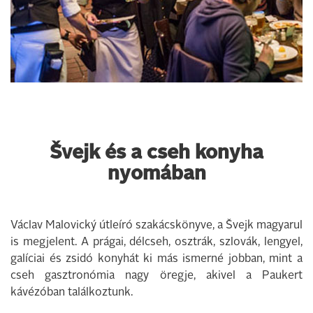
Švejk és a cseh konyha
nyomában
Václav Malovický útleíró szakácskönyve, a Švejk magyarul
is megjelent. A prágai, délcseh, osztrák, szlovák, lengyel,
galíciai és zsidó konyhát ki más ismerné jobban, mint a
cseh gasztronómia nagy öregje, akivel a Paukert
kávézóban találkoztunk.