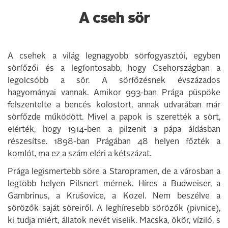
A cseh sör
A csehek a világ legnagyobb sörfogyasztói, egyben
sörfőzői és a legfontosabb, hogy Csehországban a
legolcsóbb a sör. A sörfőzésnek évszázados
hagyományai vannak. Amikor 993-ban Prága püspöke
felszentelte a bencés kolostort, annak udvarában már
sörfőzde működött. Mivel a papok is szerették a sört,
elérték, hogy 1914-ben a pilzenit a pápa áldásban
részesítse. 1898-ban Prágában 48 helyen főzték a
komlót, ma ez a szám eléri a kétszázat.
Prága legismertebb söre a Staropramen, de a városban a
legtöbb helyen Pilsnert mérnek. Híres a Budweiser, a
Gambrinus, a Krušovice, a Kozel. Nem beszélve a
sörözők saját söreiről. A leghíresebb sörözők (pivnice),
ki tudja miért, állatok nevét viselik. Macska, ökör, víziló, s