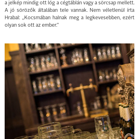
a jelkép mindig ott lóg a cégtáblán vagy a sörcsap mellett.
A jó sörözők általában tele vannak. Nem véletlenül írta
Hrabal: „Kocsmában halnak meg a legkevesebben, ezért
olyan sok ott az ember.”