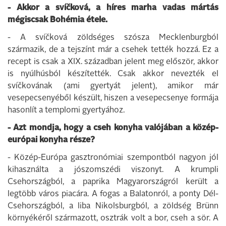
- Akkor a svíčková, a híres marha vadas mártás
mégiscsak Bohémia étele.
- A svíčková zöldséges szósza Mecklenburgból
származik, de a tejszínt már a csehek tették hozzá. Ez a
recept is csak a XIX. században jelent meg először, akkor
is nyúlhúsból készítették. Csak akkor nevezték el
svíčkovának (ami gyertyát jelent), amikor már
vesepecsenyéből készült, hiszen a vesepecsenye formája
hasonlít a templomi gyertyához.
- Azt mondja, hogy a cseh konyha valójában a közép-
európai konyha része?
- Közép-Európa gasztronómiai szempontból nagyon jól
kihasználta a jószomszédi viszonyt. A krumpli
Csehországból, a paprika Magyarországról került a
legtöbb város piacára. A fogas a Balatonról, a ponty Dél-
Csehországból, a liba Nikolsburgból, a zöldség Brünn
környékéről származott, osztrák volt a bor, cseh a sör. A