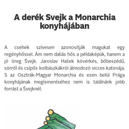
A derék Svejk a Monarchia
konyhájában
A csehek szívesen azonosítják magukat egy
regényhőssel. Ám nem daliás hős a példaképük, hanem a
jó öreg Švejk. Jaroslav Hašek kövérkés, bőbeszédű,
sörről és csípős kolbászkákról álmodozó vicces katonája.
S az Osztrák-Magyar Monarchia és ezen belül Prága
konyhájának megismeréséhez nem is találnánk jobb
forrást a Švejknél.