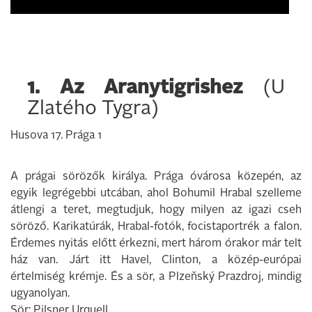
1. Az Aranytigrishez
(U
Zlatého Tygra)
Husova 17. Prága 1
A prágai sörözők királya. Prága óvárosa közepén, az
egyik legrégebbi utcában, ahol Bohumil Hrabal szelleme
átlengi a teret, megtudjuk, hogy milyen az igazi cseh
söröző. Karikatúrák, Hrabal-fotók, focistaportrék a falon.
Érdemes nyitás előtt érkezni, mert három órakor már telt
ház van. Járt itt Havel, Clinton, a közép-európai
értelmiség krémje. És a sör, a Plzeňský Prazdroj, mindig
ugyanolyan.
Sör: Pilsner Urquell