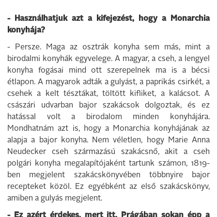
- Használhatjuk azt a kifejezést, hogy a Monarchia
konyhája?
- Persze. Maga az osztrák konyha sem más, mint a
birodalmi konyhák egyvelege. A magyar, a cseh, a lengyel
konyha fogásai mind ott szerepelnek ma is a bécsi
étlapon. A magyarok adták a gulyást, a paprikás csirkét, a
csehek a kelt tésztákat, töltött kifliket, a kalácsot. A
császári udvarban bajor szakácsok dolgoztak, és ez
hatással volt a birodalom minden konyhájára.
Mondhatnám azt is, hogy a Monarchia konyhájának az
alapja a bajor konyha. Nem véletlen, hogy Marie Anna
Neudecker cseh származású szakácsnő, akit a cseh
polgári konyha megalapítójaként tartunk számon, 1819-
ben megjelent szakácskönyvében többnyire bajor
recepteket közöl. Ez egyébként az első szakácskönyv,
amiben a gulyás megjelent.
- Ez azért érdekes, mert itt, Prágában sokan épp a